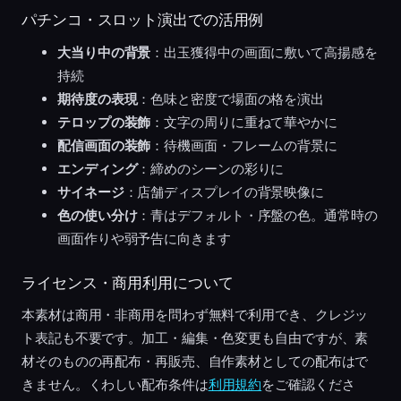
パチンコ・スロット演出での活用例
大当り中の背景
：出玉獲得中の画面に敷いて高揚感を
持続
期待度の表現
：色味と密度で場面の格を演出
テロップの装飾
：文字の周りに重ねて華やかに
配信画面の装飾
：待機画面・フレームの背景に
エンディング
：締めのシーンの彩りに
サイネージ
：店舗ディスプレイの背景映像に
色の使い分け
：青はデフォルト・序盤の色。通常時の
画面作りや弱予告に向きます
ライセンス・商用利用について
本素材は商用・非商用を問わず無料で利用でき、クレジッ
ト表記も不要です。加工・編集・色変更も自由ですが、素
材そのものの再配布・再販売、自作素材としての配布はで
きません。くわしい配布条件は
利用規約
をご確認くださ