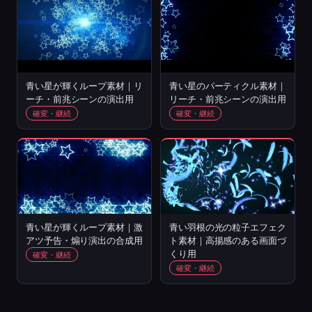
青い星が輝くループ素材｜リ
青い星のパーティクル素材｜
ーチ・前兆シーンの演出用
リーチ・前兆シーンの演出用
確変・継続
確変・継続
青い星が輝くループ素材｜激
青い羽根の光の粒子エフェク
アツ予告・煽り演出の合成用
ト素材｜高揚感のある画面づ
くり用
確変・継続
確変・継続