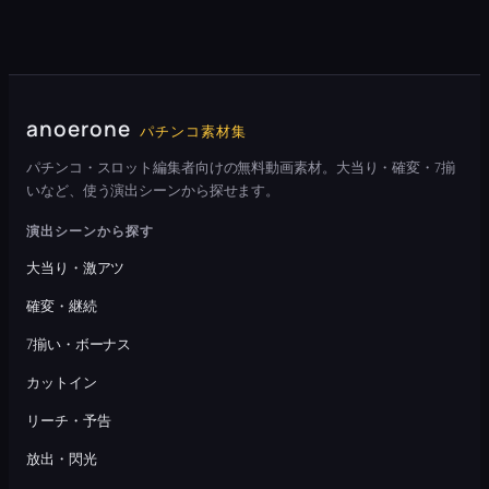
anoerone
パチンコ素材集
パチンコ・スロット編集者向けの無料動画素材。大当り・確変・7揃
いなど、使う演出シーンから探せます。
演出シーンから探す
大当り・激アツ
確変・継続
7揃い・ボーナス
カットイン
リーチ・予告
放出・閃光