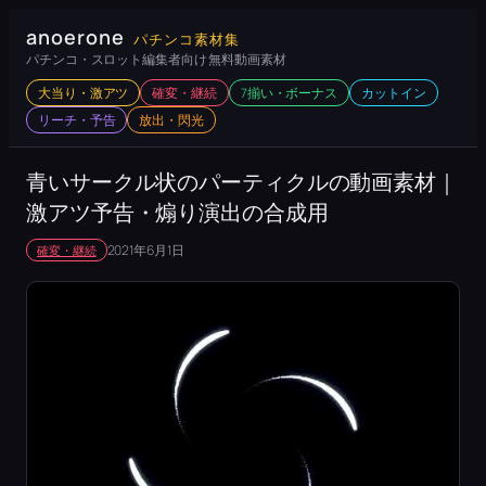
内
anoerone
パチンコ素材集
容
パチンコ・スロット編集者向け 無料動画素材
を
大当り・激アツ
確変・継続
7揃い・ボーナス
カットイン
ス
リーチ・予告
放出・閃光
キ
ッ
青いサークル状のパーティクルの動画素材｜
プ
激アツ予告・煽り演出の合成用
2021年6月1日
確変・継続