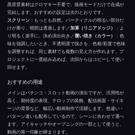
黒背景素材はクロマキー不要で、描画モードだけで合成が
完結します。おすすめの設定は次のとおりです。
スクリーン
：もっとも自然。パーティクルの明るい部分だ
けが乗り、暗部は透過します／
加算（リニアドッジ）
：よ
り明るく派手に。決め演出向き／
覆い焼き（カラー）
：色
味を強調したいとき。不透明度で強さを、色相/彩度で色味
を調整すれば、同じ素材でも複数の見え方が作れます。プ
ロジェクトに一度組み込めば、次回からはコピーして使い
回せます。
おすすめの用途
メインはパチンコ・スロット動画の演出ですが、汎用性が
高く、期待度の表現、テロップの装飾、配信画面・サイネ
ージの背景など、幅広い動画制作で活躍します。色違い・
パターン違いも配布しているので、シーンに合わせて選べ
ます。アイキャッチやオープニングの一部として使うと、
動画の第一印象が締まります。