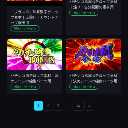
パチンコ風演出テロップ素材
｜煽り・告知画面の素材用
「プラス10」加算数字テロッ
7揃い・ボーナス
プ素材｜上乗せ・カウントア
ップ演出用
7揃い・ボーナス
パチンコ風テロップ素材｜決
パチンコ風演出テロップ素材
めシーンの編集パーツ用
｜決めシーンの編集パーツ用
7揃い・ボーナス
7揃い・ボーナス
…
1
2
3
14
»