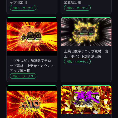
ップ演出用
加算演出用
7揃い・ボーナス
7揃い・ボーナス
上乗せ数字テロップ素材｜出
玉・ポイント加算演出用
「プラス30」加算数字テロ
7揃い・ボーナス
ップ素材｜上乗せ・カウント
アップ演出用
7揃い・ボーナス