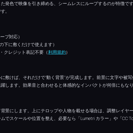
した発色で映像を引き締める、シームレスにループするのが特徴で
です。
ループ対応）
の下に敷くだけで使えます）
・クレジット表記不要（
利用規約
）
に敷けば、それだけで“動く背景”が完成します。前景に文字や被
活躍します。効果音と合わせると体感的なインパクトが何倍にもな
て背景にします。上にテロップや人物を載せる場合は、調整レイヤ
でスケールや位置を整え、必要なら「Lumetri カラー」や「CC T