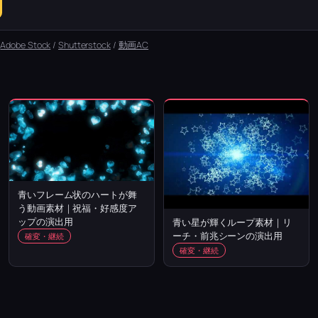
：
Adobe Stock
/
Shutterstock
/
動画AC
青いフレーム状のハートが舞
う動画素材｜祝福・好感度ア
ップの演出用
青い星が輝くループ素材｜リ
ーチ・前兆シーンの演出用
確変・継続
確変・継続