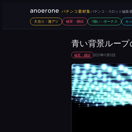
内
anoerone
パチンコ素材集
パチンコ・スロット編集者
容
大当り・激アツ
確変・継続
7揃い・ボーナス
カ
を
ス
キ
青い背景ループ
ッ
2021年11月5日
確変・継続
プ