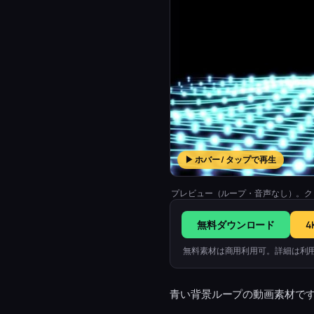
▶ ホバー / タップで再生
プレビュー（ループ・音声なし）。ク
無料ダウンロード
4
無料素材は商用利用可。詳細は利
青い背景ループの動画素材で