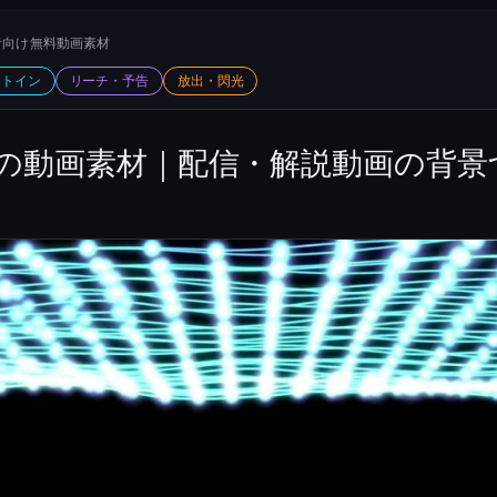
向け 無料動画素材
ットイン
リーチ・予告
放出・閃光
の動画素材｜配信・解説動画の背景