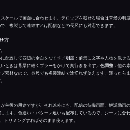
、スケールで画面に合わせます。テロップを載せる場合は背景の明
ので、複製して連結すれば配信などの長尺にも対応できます。
せ方
す。
めに配置して四辺の余白をなくす／
明度
：前景に文字や人物を載せる
たいときは背景に軽くブラーをかけて奥行きを出す／
色調整
：他の
プ素材なので、長尺でも複製連結で途切れず使えます。迷ったらま
す。
出が主役の用途ですが、それ以外にも、配信の待機画面、解説動画
躍します。色違い・パターン違いも配布しているので、シーンに合
でも、トリミングすればそのまま使えます。