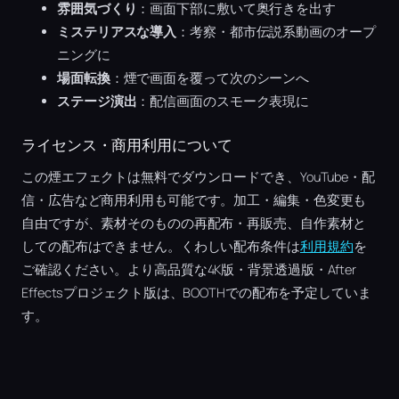
雰囲気づくり
：画面下部に敷いて奥行きを出す
ミステリアスな導入
：考察・都市伝説系動画のオープ
ニングに
場面転換
：煙で画面を覆って次のシーンへ
ステージ演出
：配信画面のスモーク表現に
ライセンス・商用利用について
この煙エフェクトは無料でダウンロードでき、YouTube・配
信・広告など商用利用も可能です。加工・編集・色変更も
自由ですが、素材そのものの再配布・再販売、自作素材と
しての配布はできません。くわしい配布条件は
利用規約
を
ご確認ください。より高品質な4K版・背景透過版・After
Effectsプロジェクト版は、BOOTHでの配布を予定していま
す。