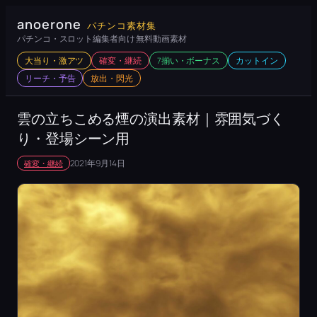
内
anoerone
パチンコ素材集
容
パチンコ・スロット編集者向け 無料動画素材
を
大当り・激アツ
確変・継続
7揃い・ボーナス
カットイン
ス
リーチ・予告
放出・閃光
キ
ッ
雲の立ちこめる煙の演出素材｜雰囲気づく
プ
り・登場シーン用
2021年9月14日
確変・継続