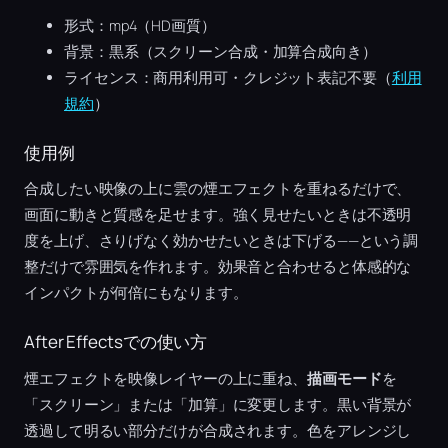
形式：mp4（HD画質）
背景：黒系（スクリーン合成・加算合成向き）
ライセンス：商用利用可・クレジット表記不要（
利用
規約
）
使用例
合成したい映像の上に雲の煙エフェクトを重ねるだけで、
画面に動きと質感を足せます。強く見せたいときは不透明
度を上げ、さりげなく効かせたいときは下げる——という調
整だけで雰囲気を作れます。効果音と合わせると体感的な
インパクトが何倍にもなります。
After Effectsでの使い方
煙エフェクトを映像レイヤーの上に重ね、
描画モード
を
「スクリーン」または「加算」に変更します。黒い背景が
透過して明るい部分だけが合成されます。色をアレンジし