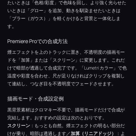
たいときは「色相/彩度」で色味を回し、より強く光らせた
いときは「グロー」を追加、動きを馴染ませたいときは
「ブラー（ガウス）」を軽くかけると背景と一体化しま
す。
Premiere Proでの合成方法
煙エフェクトを上のトラックに置き、不透明度の描画モー
ドを「加算」または「スクリーン」に変更します。これだ
けで暗部が透過して合成完了です。「Lumetri カラー」で色
温度や彩度を合わせ、尺が足りなければクリップを複製し
て連結し、つなぎ目を不透明度でフェードさせます。
描画モード・合成設定例
黒背景素材はクロマキー不要で、描画モードだけで合成が
完結します。おすすめの設定は次のとおりです。
スクリーン
：もっとも自然。煙エフェクトの明るい部分だ
けが乗り、暗部は透過します／
加算（リニアドッジ）
：よ