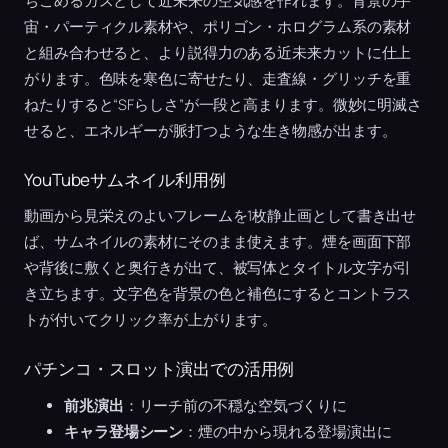
ちこめるガスとして近未来の空気感を作れます。背景の宇
宙・パーティクル素材や、ポリゴン・ホログラム系の素材
と組み合わせると、より説得力のある近未来カットに仕上
がります。色味を寒色に寄せたり、走査線・グリッチを重
ねたりすると“SFらしさ”が一段と高まります。微妙に明滅さ
せると、エネルギーが脈打つような生き物感が出ます。
YouTubeサムネイル利用例
動画から見栄えのよいフレームを1枚静止画として書き出せ
ば、サムネイルの素材にそのまま使えます。煙を画面下部
や背後に敷くと奥行きが出て、被写体とタイトル文字が引
き立ちます。文字色を背景の色と補色にするとコントラス
トが付いてクリック率が上がります。
パチンコ・スロット演出での活用例
前兆演出
：リーチ前の不穏な空気づくりに
キャラ登場シーン
：煙の中から現れる登場演出に