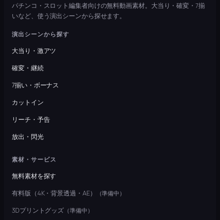
パチンコ・スロット編集者向けの無料動画素材。大当り・確変・7揃
いなど、使う演出シーンから探せます。
演出シーンから探す
大当り・激アツ
確変・継続
7揃い・ボーナス
カットイン
リーチ・予告
放出・閃光
素材・サービス
無料素材を探す
有料版（4K・背景透過・AE）
（準備中）
3Dプリントグッズ
（準備中）