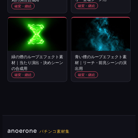
確変・継続
確変・継続
緑の煙のループエフェクト素
青い煙のループエフェクト素
材｜当たり演出・決めシーン
材｜リーチ・前兆シーンの演
の合成用
出用
確変・継続
確変・継続
anoerone
パチンコ素材集