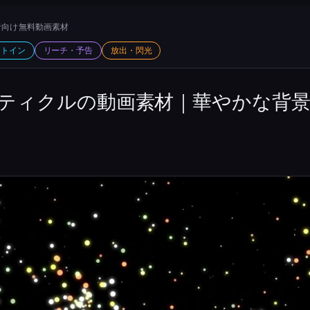
向け 無料動画素材
ットイン
リーチ・予告
放出・閃光
ティクルの動画素材｜華やかな背景