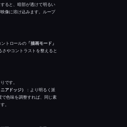
にすると、暗部が透けて明るい
が映像に溶け込みます。ループ
トコントロールの
「描画モード」
明るさやコントラストを整えると
おりです。
リニアドッジ）
：より明るく派
度で色味を調整すれば、同じ素
ます。