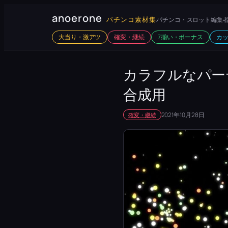
内
anoerone
パチンコ素材集
パチンコ・スロット編集者
容
大当り・激アツ
確変・継続
7揃い・ボーナス
カ
を
ス
キ
カラフルなパー
ッ
合成用
プ
2021年10月28日
確変・継続