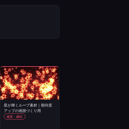
星が輝くループ素材｜期待度
アップの画面づくり用
確変・継続