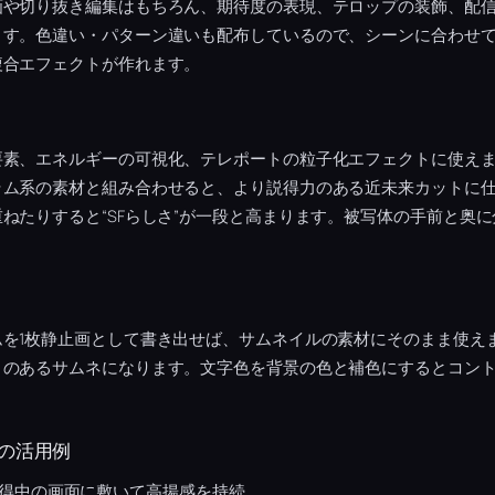
画や切り抜き編集はもちろん、期待度の表現、テロップの装飾、配
ます。色違い・パターン違いも配布しているので、シーンに合わせ
複合エフェクトが作れます。
要素、エネルギーの可視化、テレポートの粒子化エフェクトに使え
ラム系の素材と組み合わせると、より説得力のある近未来カットに
ねたりすると“SFらしさ”が一段と高まります。被写体の手前と奥
ムを1枚静止画として書き出せば、サムネイルの素材にそのまま使え
さのあるサムネになります。文字色を背景の色と補色にするとコン
の活用例
得中の画面に敷いて高揚感を持続