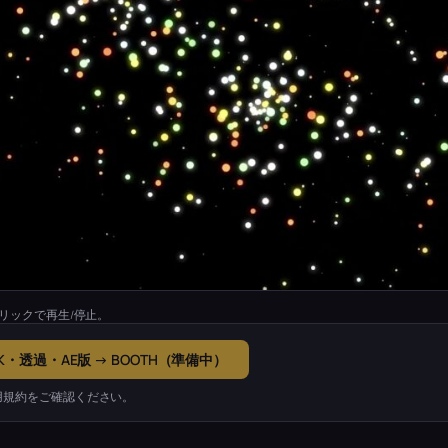
リックで再生/停止。
K・透過・AE版 → BOOTH（準備中）
用規約をご確認ください。