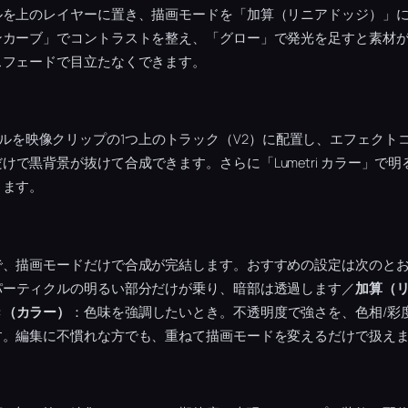
ルを上のレイヤーに置き、描画モードを「加算（リニアドッジ）」
ンカーブ」でコントラストを整え、「グロー」で発光を足すと素材
スフェードで目立たなくできます。
パーティクルを映像クリップの1つ上のトラック（V2）に配置し、エフェク
けで黒背景が抜けて合成できます。さらに「Lumetri カラー」で
ります。
で、描画モードだけで合成が完結します。おすすめの設定は次のと
パーティクルの明るい部分だけが乗り、暗部は透過します／
加算（
き（カラー）
：色味を強調したいとき。不透明度で強さを、色相/彩
す。編集に不慣れな方でも、重ねて描画モードを変えるだけで扱え