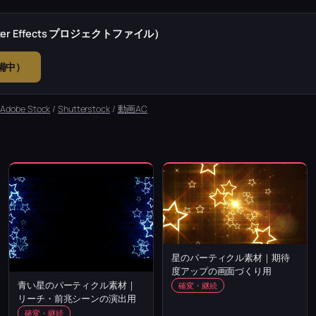
r Effects プロジェクトファイル）
準備中）
：
Adobe Stock
/
Shutterstock
/
動画AC
星のパーティクル素材｜期待
度アップの画面づくり用
青い星のパーティクル素材｜
確変・継続
リーチ・前兆シーンの演出用
確変・継続