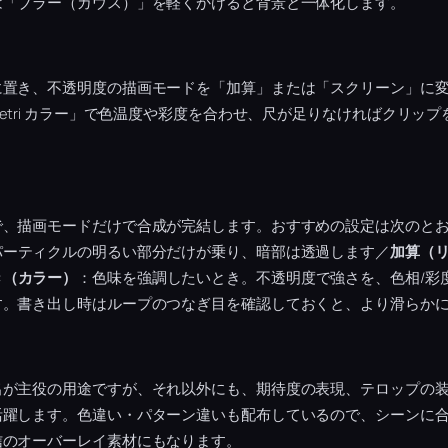
は「ブラー（ガウス）」を軽くかけると背景と一体化します。
に置き、不透明度の描画モードを「加算」または「スクリーン」に
metri カラー」で色温度や彩度を合わせ、尺が足りなければクリッ
。
で、描画モードだけで合成が完結します。おすすめの設定は次のと
パーティクルの明るい部分だけが乗り、暗部は透過します／
加算（
き（カラー）
：色味を強調したいとき。不透明度で強さを、色相/彩
す。書き出し時はループのつなぎ目を確認しておくと、より滑らか
出が主役の用途ですが、それ以外にも、期待度の表現、テロップの
躍します。色違い・パターン違いも配布しているので、シーンに合
信のオーバーレイ素材にもなります。