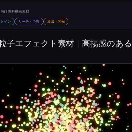
向け 無料動画素材
ットイン
リーチ・予告
放出・閃光
粒子エフェクト素材｜高揚感のあ