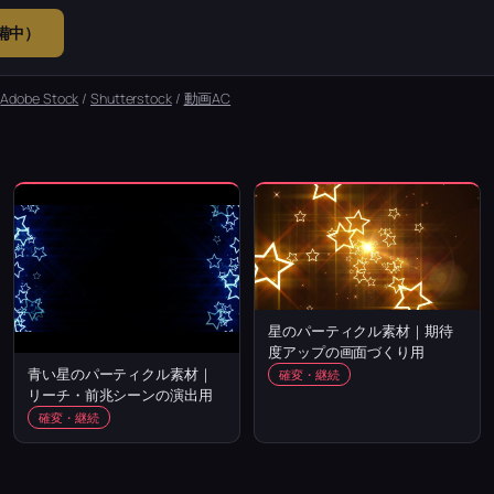
準備中）
：
Adobe Stock
/
Shutterstock
/
動画AC
星のパーティクル素材｜期待
度アップの画面づくり用
青い星のパーティクル素材｜
確変・継続
リーチ・前兆シーンの演出用
確変・継続