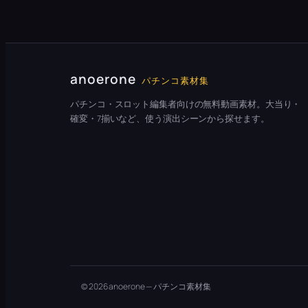
anoerone
パチンコ素材集
パチンコ・スロット編集者向けの無料動画素材。大当り・
確変・7揃いなど、使う演出シーンから探せます。
© 2026 anoerone — パチンコ素材集