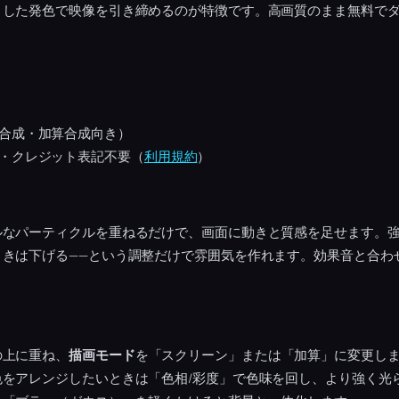
りした発色で映像を引き締めるのが特徴です。高画質のまま無料で
合成・加算合成向き）
・クレジット表記不要（
利用規約
）
ルなパーティクルを重ねるだけで、画面に動きと質感を足せます。
ときは下げる——という調整だけで雰囲気を作れます。効果音と合わ
の上に重ね、
描画モード
を「スクリーン」または「加算」に変更し
色をアレンジしたいときは「色相/彩度」で色味を回し、より強く光