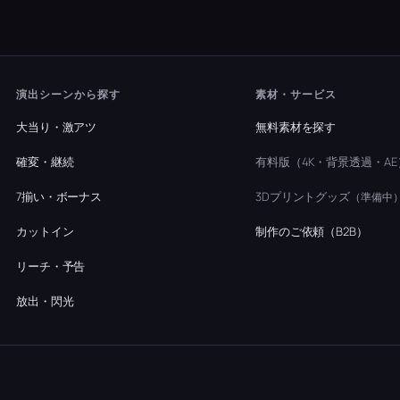
演出シーンから探す
素材・サービス
大当り・激アツ
無料素材を探す
確変・継続
有料版（4K・背景透過・AE
7揃い・ボーナス
3Dプリントグッズ
（準備中
カットイン
制作のご依頼（B2B）
リーチ・予告
放出・閃光