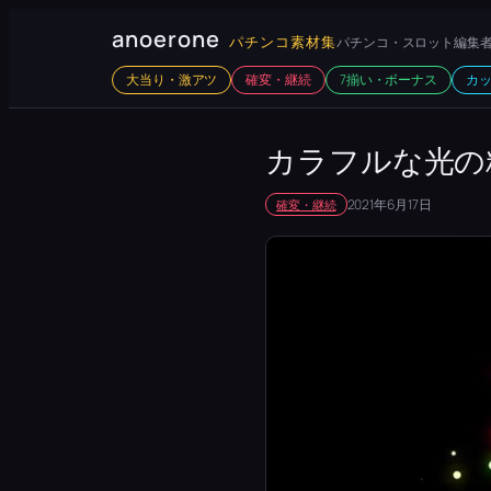
内
anoerone
パチンコ素材集
パチンコ・スロット編集者
容
大当り・激アツ
確変・継続
7揃い・ボーナス
カ
を
ス
キ
カラフルな光の
ッ
2021年6月17日
確変・継続
プ