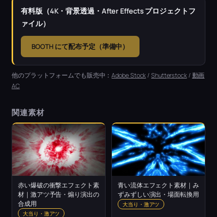
有料版（4K・背景透過・After Effects プロジェクトフ
ァイル）
BOOTH にて配布予定（準備中）
他のプラットフォームでも販売中：
Adobe Stock
/
Shutterstock
/
動画
AC
関連素材
赤い爆破の衝撃エフェクト素
青い流体エフェクト素材｜み
材｜激アツ予告・煽り演出の
ずみずしい演出・場面転換用
合成用
大当り・激アツ
大当り・激アツ