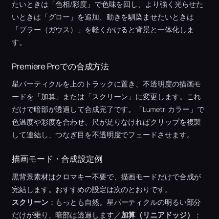
たいときは「色相/彩度」で色味を回し、より強く光らせた
いときは「グロー」を追加、動きを馴染ませたいときは
「ブラー（ガウス）」を軽くかけると背景と一体化しま
す。
Premiere Proでの合成方法
星パーティクルを上のトラックに置き、不透明度の描画モ
ードを「加算」または「スクリーン」に変更します。これ
だけで暗部が透過して合成完了です。「Lumetri カラー」で
色温度や彩度を合わせ、尺が足りなければクリップを複製
して連結し、つなぎ目を不透明度でフェードさせます。
描画モード・合成設定例
黒背景素材はクロマキー不要で、描画モードだけで合成が
完結します。おすすめの設定は次のとおりです。
スクリーン
：もっとも自然。星パーティクルの明るい部分
だけが乗り、暗部は透過します／
加算（リニアドッジ）
：