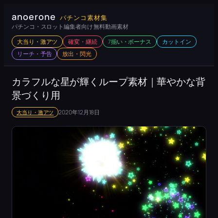
内
anoerone
パチンコ素材集
容
パチンコ・スロット編集者向け 無料動画素材
を
大当り・激アツ
確変・継続
7揃い・ボーナス
カットイン
ス
リーチ・予告
放出・閃光
キ
ッ
カラフルな星が輝くループ素材｜華やかな背
プ
景づくり用
2020年12月18日
大当り・激アツ