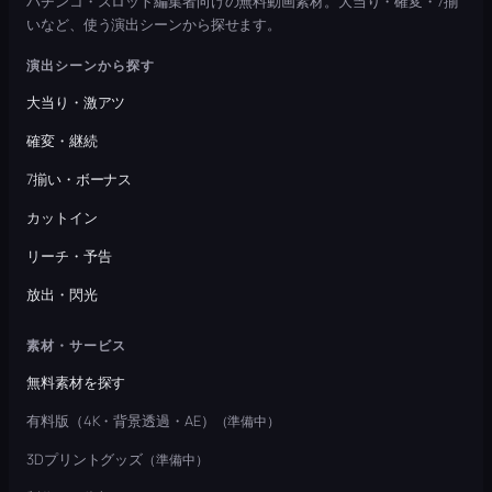
パチンコ・スロット編集者向けの無料動画素材。大当り・確変・7揃
いなど、使う演出シーンから探せます。
演出シーンから探す
大当り・激アツ
確変・継続
7揃い・ボーナス
カットイン
リーチ・予告
放出・閃光
素材・サービス
無料素材を探す
有料版（4K・背景透過・AE）
（準備中）
3Dプリントグッズ
（準備中）