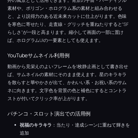
外の風景として活用できます。背景の宇宙・パーティクル
素材や、ポリゴン・ホログラム系の素材と組み合わせる
と、より説得力のある近未来カットに仕上がります。色味
を寒色に寄せたり、走査線・グリッチを重ねたりすると“SF
らしさ”が一段と高まります。縮小して画面の一部に置け
ば、ホログラムUIの一要素としても使えます。
YouTubeサムネイル利用例
動画から見栄えのよいフレームを1枚静止画として書き出せ
ば、サムネイルの素材にそのまま使えます。星のキラキラ
を散らすと華やかさが出て、かわいい系・お祝い系のサム
ネに向きます。文字色を背景の色と補色にするとコントラ
ストが付いてクリック率が上がります。
パチンコ・スロット演出での活用例
祝福のキラキラ
：当たり・達成シーンに重ねて輝きを
追加