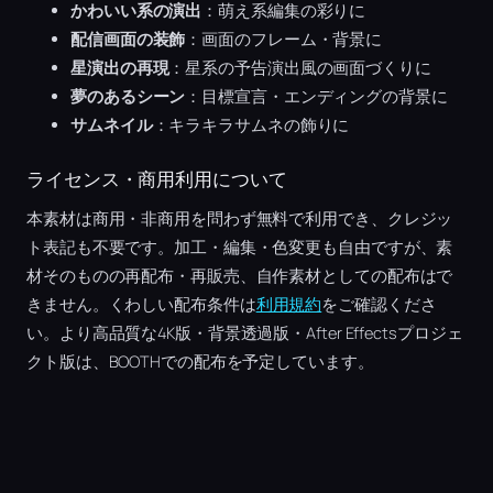
かわいい系の演出
：萌え系編集の彩りに
配信画面の装飾
：画面のフレーム・背景に
星演出の再現
：星系の予告演出風の画面づくりに
夢のあるシーン
：目標宣言・エンディングの背景に
サムネイル
：キラキラサムネの飾りに
ライセンス・商用利用について
本素材は商用・非商用を問わず無料で利用でき、クレジッ
ト表記も不要です。加工・編集・色変更も自由ですが、素
材そのものの再配布・再販売、自作素材としての配布はで
きません。くわしい配布条件は
利用規約
をご確認くださ
い。より高品質な4K版・背景透過版・After Effectsプロジェ
クト版は、BOOTHでの配布を予定しています。