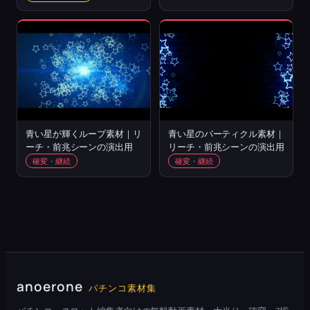
青い星が輝くループ素材｜リ
青い星のパーティクル素材｜
ーチ・前兆シーンの演出用
リーチ・前兆シーンの演出用
確変・継続
確変・継続
anoerone
パチンコ素材集