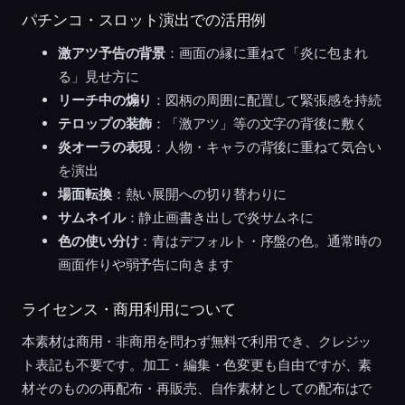
パチンコ・スロット演出での活用例
激アツ予告の背景
：画面の縁に重ねて「炎に包まれ
る」見せ方に
リーチ中の煽り
：図柄の周囲に配置して緊張感を持続
テロップの装飾
：「激アツ」等の文字の背後に敷く
炎オーラの表現
：人物・キャラの背後に重ねて気合い
を演出
場面転換
：熱い展開への切り替わりに
サムネイル
：静止画書き出しで炎サムネに
色の使い分け
：青はデフォルト・序盤の色。通常時の
画面作りや弱予告に向きます
ライセンス・商用利用について
本素材は商用・非商用を問わず無料で利用でき、クレジッ
ト表記も不要です。加工・編集・色変更も自由ですが、素
材そのものの再配布・再販売、自作素材としての配布はで