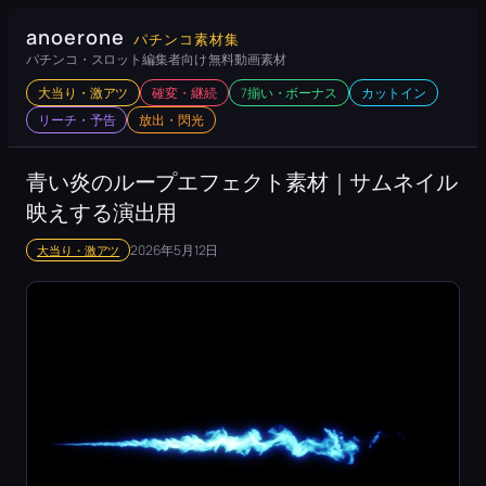
内
anoerone
パチンコ素材集
容
パチンコ・スロット編集者向け 無料動画素材
を
大当り・激アツ
確変・継続
7揃い・ボーナス
カットイン
ス
リーチ・予告
放出・閃光
キ
ッ
青い炎のループエフェクト素材｜サムネイル
プ
映えする演出用
2026年5月12日
大当り・激アツ