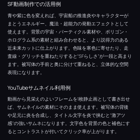
SF動画制作での活用例
青や紫に色を変えれば、宇宙船の推進炎やキャラクターが
まとうエネルギー、魔法・超能力の発動エフェクトとして
使えます。背景の宇宙・パーティクル素材や、ポリゴン・
ホログラム系の素材と組み合わせると、より説得力のある
近未来カットに仕上がります。色味を寒色に寄せたり、走
査線・グリッチを重ねたりすると“SFらしさ”が一段と高まり
ます。被写体の手前と奥に分けて重ねると、立体的な空間
表現になります。
YouTubeサムネイル利用例
動画から見栄えのよいフレームを1枚静止画として書き出せ
ば、サムネイルの素材にそのまま使えます。被写体の背後
や足元に炎を合成し、タイトル文字を炎で挟むと“激アツ
感”の強いサムネになります。文字色を背景の色と補色にす
るとコントラストが付いてクリック率が上がります。