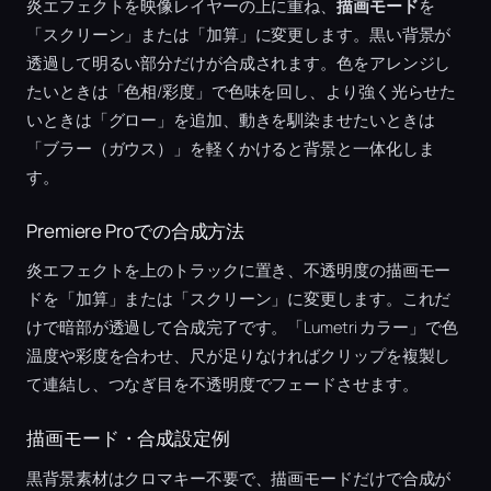
炎エフェクトを映像レイヤーの上に重ね、
描画モード
を
「スクリーン」または「加算」に変更します。黒い背景が
透過して明るい部分だけが合成されます。色をアレンジし
たいときは「色相/彩度」で色味を回し、より強く光らせた
いときは「グロー」を追加、動きを馴染ませたいときは
「ブラー（ガウス）」を軽くかけると背景と一体化しま
す。
Premiere Proでの合成方法
炎エフェクトを上のトラックに置き、不透明度の描画モー
ドを「加算」または「スクリーン」に変更します。これだ
けで暗部が透過して合成完了です。「Lumetri カラー」で色
温度や彩度を合わせ、尺が足りなければクリップを複製し
て連結し、つなぎ目を不透明度でフェードさせます。
描画モード・合成設定例
黒背景素材はクロマキー不要で、描画モードだけで合成が