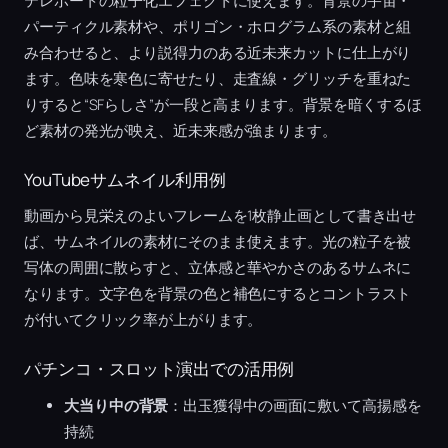
テレポートの粒子化エフェクトに使えます。背景の宇宙・
パーティクル素材や、ポリゴン・ホログラム系の素材と組
み合わせると、より説得力のある近未来カットに仕上がり
ます。色味を寒色に寄せたり、走査線・グリッチを重ねた
りすると“SFらしさ”が一段と高まります。背景を暗くするほ
ど素材の発光が映え、近未来感が強まります。
YouTubeサムネイル利用例
動画から見栄えのよいフレームを1枚静止画として書き出せ
ば、サムネイルの素材にそのまま使えます。光の粒子を被
写体の周囲に散らすと、立体感と華やかさのあるサムネに
なります。文字色を背景の色と補色にするとコントラスト
が付いてクリック率が上がります。
パチンコ・スロット演出での活用例
大当り中の背景
：出玉獲得中の画面に敷いて高揚感を
持続