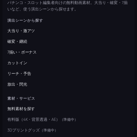
パチンコ・スロット編集者向けの無料動画素材。大当り・確変・7揃
いなど、使う演出シーンから探せます。
演出シーンから探す
大当り・激アツ
確変・継続
7揃い・ボーナス
カットイン
リーチ・予告
放出・閃光
素材・サービス
無料素材を探す
有料版（4K・背景透過・AE）
（準備中）
3Dプリントグッズ
（準備中）