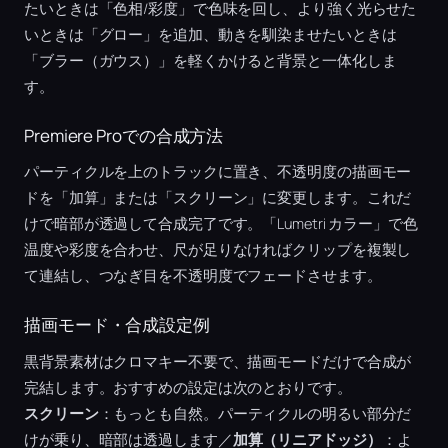
たいときは「色相/彩度」で色味を回し、より強く光らせた
いときは「グロー」を追加、動きを馴染ませたいときは
「ブラー（ガウス）」を軽くかけると背景と一体化しま
す。
Premiere Proでの合成方法
パーティクルを上のトラックに置き、不透明度の描画モー
ドを「加算」または「スクリーン」に変更します。これだ
けで暗部が透過して合成完了です。「Lumetri カラー」で色
温度や彩度を合わせ、尺が足りなければクリップを複製し
て連結し、つなぎ目を不透明度でフェードさせます。
描画モード・合成設定例
黒背景素材はクロマキー不要で、描画モードだけで合成が
完結します。おすすめの設定は次のとおりです。
スクリーン
：もっとも自然。パーティクルの明るい部分だ
けが乗り、暗部は透過します／
加算（リニアドッジ）
：よ