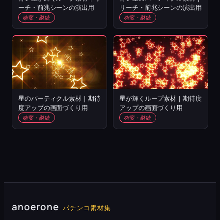
ーチ・前兆シーンの演出用
リーチ・前兆シーンの演出用
確変・継続
確変・継続
星のパーティクル素材｜期待
星が輝くループ素材｜期待度
度アップの画面づくり用
アップの画面づくり用
確変・継続
確変・継続
anoerone
パチンコ素材集