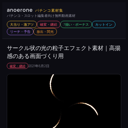
内
anoerone
パチンコ素材集
容
パチンコ・スロット編集者向け 無料動画素材
を
大当り・激アツ
確変・継続
7揃い・ボーナス
カットイン
ス
リーチ・予告
放出・閃光
キ
ッ
サークル状の光の粒子エフェクト素材｜高揚
プ
感のある画面づくり用
2021年6月2日
確変・継続