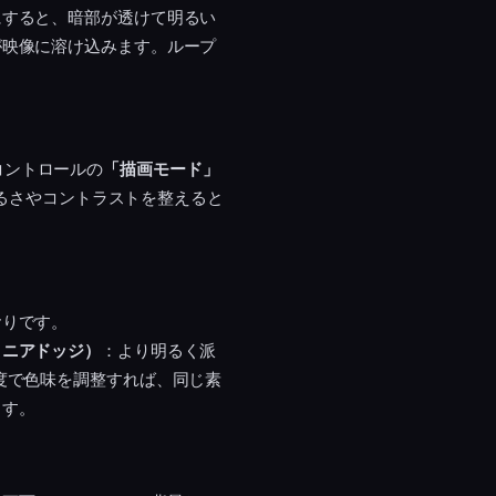
にすると、暗部が透けて明るい
が映像に溶け込みます。ループ
トコントロールの
「描画モード」
明るさやコントラストを整えると
おりです。
リニアドッジ）
：より明るく派
度で色味を調整すれば、同じ素
ます。