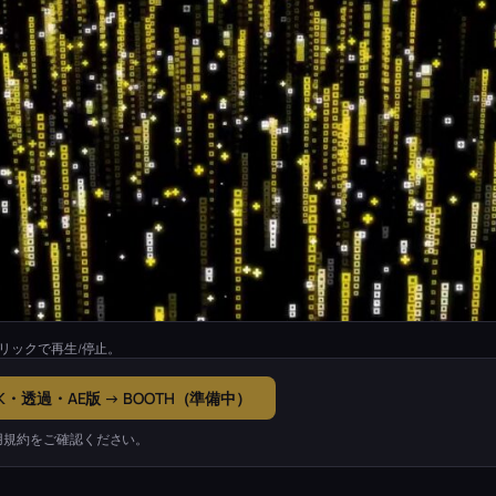
リックで再生/停止。
K・透過・AE版 → BOOTH（準備中）
用規約をご確認ください。