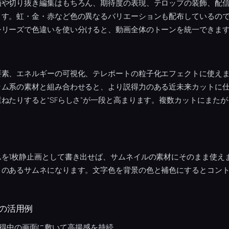
画や切り抜き編集はもちろん、期待度の表現、テロップの装飾、配
ます。虹・金・赤など色の異なるバリエーションも配布しているの
シリーズで色違いを使い分けると、動画全体のトーンを統一できま
要素、エネルギーの可視化、テレポートの粒子化エフェクトに使え
ラム系の素材と組み合わせると、より説得力のある近未来カットに
ねたりすると“SFらしさ”が一段と高まります。複数カットにまた
ムを1枚静止画として書き出せば、サムネイルの素材にそのまま使え
さのあるサムネになります。文字色を背景の色と補色にするとコン
の活用例
得中の画面に敷いて高揚感を持続