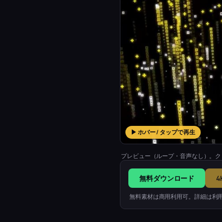
▶ ホバー / タップで再生
プレビュー（ループ・音声なし）。ク
無料ダウンロード
4
無料素材は商用利用可。詳細は利