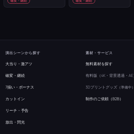
確変・継続
確変・継続
演出シーンから探す
素材・サービス
大当り・激アツ
無料素材を探す
確変・継続
有料版（4K・背景透過・AE
7揃い・ボーナス
3Dプリントグッズ
（準備中
カットイン
制作のご依頼（B2B）
リーチ・予告
放出・閃光