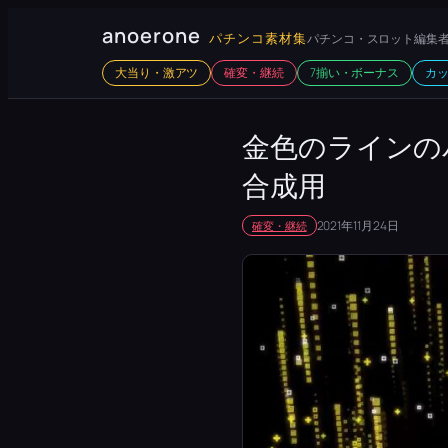
内
anoerone
パチンコ素材集
パチンコ・スロット編集者
容
大当り・激アツ
確変・継続
7揃い・ボーナス
カ
を
ス
キ
金色のラインの
ッ
合成用
プ
2021年11月24日
確変・継続