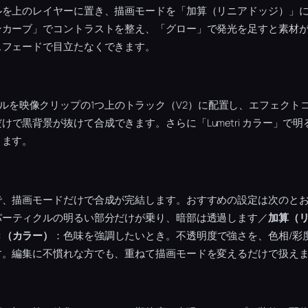
ルを上のレイヤーに置き、描画モードを「加算（リニアドッジ）」
ンカーブ」でコントラストを整え、「グロー」で発光を足すと素材
スフェードで目立たなくできます。
パーティクルを映像クリップの1つ上のトラック（V2）に配置し、エフェク
けで黒背景が抜けて合成できます。さらに「Lumetri カラー」で
ります。
で、描画モードだけで合成が完結します。おすすめの設定は次のと
パーティクルの明るい部分だけが乗り、暗部は透過します／
加算（
き（カラー）
：色味を強調したいとき。不透明度で強さを、色相/彩
す。編集に不慣れな方でも、重ねて描画モードを変えるだけで扱え