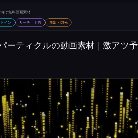
向け 無料動画素材
ットイン
リーチ・予告
放出・閃光
パーティクルの動画素材｜激アツ予