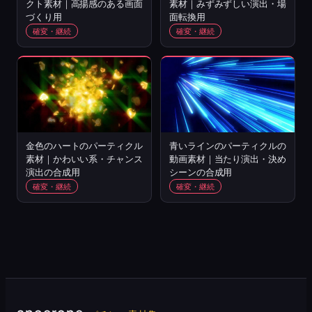
クト素材｜高揚感のある画面
素材｜みずみずしい演出・場
づくり用
面転換用
確変・継続
確変・継続
金色のハートのパーティクル
青いラインのパーティクルの
素材｜かわいい系・チャンス
動画素材｜当たり演出・決め
演出の合成用
シーンの合成用
確変・継続
確変・継続