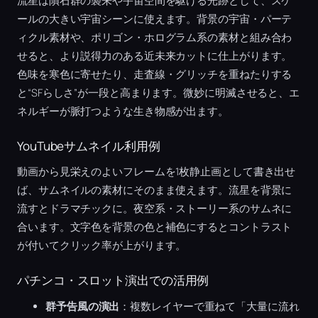
流星は隕石群の襲来や宇宙空間を駆ける光跡として、スケ
ールの大きい宇宙シーンに使えます。背景の宇宙・パーテ
ィクル素材や、ポリゴン・ホログラム系の素材と組み合わ
せると、より説得力のある近未来カットに仕上がります。
色味を寒色に寄せたり、走査線・グリッチを重ねたりする
と“SFらしさ”が一段と高まります。微妙に明滅させると、エ
ネルギーが脈打つような生き物感が出ます。
YouTubeサムネイル利用例
動画から見栄えのよいフレームを1枚静止画として書き出せ
ば、サムネイルの素材にそのまま使えます。流星を背景に
流すとドラマチックに。夜空系・ストーリー系のサムネに
合います。文字色を背景の色と補色にするとコントラスト
が付いてクリック率が上がります。
パチンコ・スロット演出での活用例
群予告風の演出
：複数レイヤーで重ねて「大量に流れ