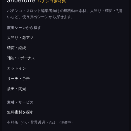
anoerone
パチンコ素材集
パチンコ・スロット編集者向けの無料動画素材。大当り・確変・7揃
いなど、使う演出シーンから探せます。
演出シーンから探す
大当り・激アツ
確変・継続
7揃い・ボーナス
カットイン
リーチ・予告
放出・閃光
素材・サービス
無料素材を探す
有料版（4K・背景透過・AE）
（準備中）