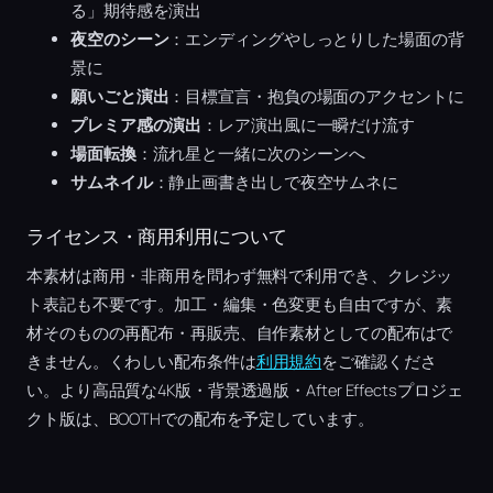
る」期待感を演出
夜空のシーン
：エンディングやしっとりした場面の背
景に
願いごと演出
：目標宣言・抱負の場面のアクセントに
プレミア感の演出
：レア演出風に一瞬だけ流す
場面転換
：流れ星と一緒に次のシーンへ
サムネイル
：静止画書き出しで夜空サムネに
ライセンス・商用利用について
本素材は商用・非商用を問わず無料で利用でき、クレジッ
ト表記も不要です。加工・編集・色変更も自由ですが、素
材そのものの再配布・再販売、自作素材としての配布はで
きません。くわしい配布条件は
利用規約
をご確認くださ
い。より高品質な4K版・背景透過版・After Effectsプロジェ
クト版は、BOOTHでの配布を予定しています。