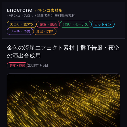
内
anoerone
パチンコ素材集
容
パチンコ・スロット編集者向け 無料動画素材
を
大当り・激アツ
確変・継続
7揃い・ボーナス
カットイン
ス
リーチ・予告
放出・閃光
キ
ッ
金色の流星エフェクト素材｜群予告風・夜空
プ
の演出合成用
2021年1月5日
確変・継続