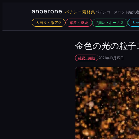
内
anoerone
パチンコ素材集
パチンコ・スロット編集者
容
大当り・激アツ
確変・継続
7揃い・ボーナス
カ
を
ス
キ
金色の光の粒子
ッ
2021年10月13日
確変・継続
プ