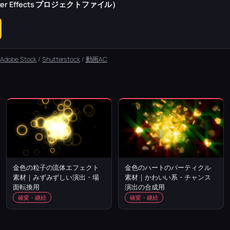
r Effects プロジェクトファイル）
：
Adobe Stock
/
Shutterstock
/
動画AC
金色の粒子の流体エフェクト
金色のハートのパーティクル
素材｜みずみずしい演出・場
素材｜かわいい系・チャンス
面転換用
演出の合成用
確変・継続
確変・継続