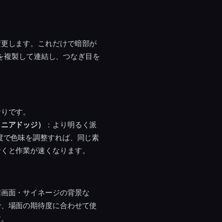
変更します。これだけで暗部が
プを複製して連結し、つなぎ目を
おりです。
リニアドッジ）
：より明るく派
度で色味を調整すれば、同じ素
おくと作業が速くなります。
信画面・サイネージの背景な
で、場面の期待度に合わせて使
す。