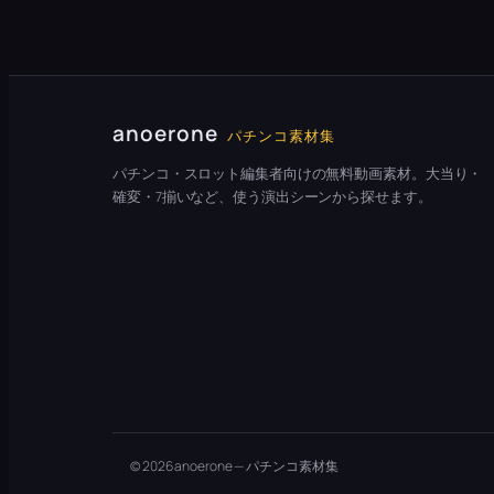
anoerone
パチンコ素材集
パチンコ・スロット編集者向けの無料動画素材。大当り・
確変・7揃いなど、使う演出シーンから探せます。
© 2026 anoerone — パチンコ素材集