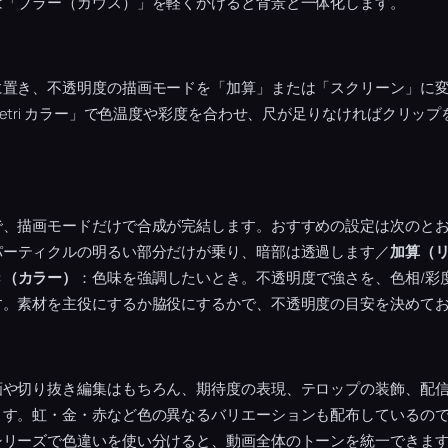
は「ブラー（ガウス）」を軽くかけると背景と一体化します。
に置き、不透明度の描画モードを「加算」または「スクリーン」に
metri カラー」で色温度や彩度を合わせ、尺が足りなければクリッ
。
で、描画モードだけで合成が完結します。おすすめの設定は次のと
パーティクルの明るい部分だけが乗り、暗部は透過します／
加算（
き（カラー）
：色味を強調したいとき。不透明度で強さを、色相/彩
す。素材を主役にするか脇役にするかで、不透明度の目安を決めて
画や切り抜き編集はもちろん、期待度の表現、テロップの装飾、配
ます。虹・金・赤など色の異なるバリエーションも配布しているの
シリーズで色違いを使い分けると、動画全体のトーンを統一できま