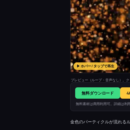
▶ ホバー / タップで再生
プレビュー（ループ・音声なし）。ク
無料ダウンロード
4
無料素材は商用利用可。詳細は利
金色のパーティクルが流れるル