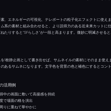
要素、エネルギーの可視化、テレポートの粒子化エフェクトに使え
ラム系の素材と組み合わせると、より説得力のある近未来カットに
ねたりすると“SFらしさ”が一段と高まります。微妙に明滅させる
ムを1枚静止画として書き出せば、サムネイルの素材にそのまま使え
さのあるサムネになります。文字色を背景の色と補色にするとコン
の活用例
得中の画面に敷いて高揚感を持続
度で場面の格を演出
周りに重ねて華やかに