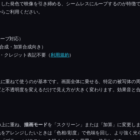
りした発色で映像を引き締める、シームレスにループするのが特徴
からご利用ください。
ループ対応）
合成・加算合成向き）
・クレジット表記不要（
利用規約
）
上に重ねて使うのが基本です。画面全体に乗せる、特定の被写体の
置と不透明度を変えるだけで見え方が大きく変わります。効果音と
の上に重ね、
描画モード
を「スクリーン」または「加算」に変更し
色をアレンジしたいときは「色相/彩度」で色味を回し、より強く光