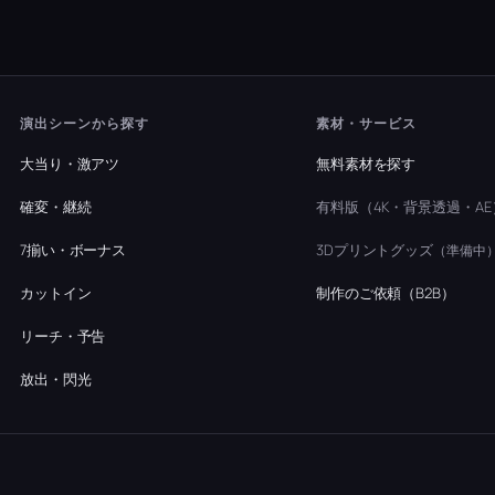
演出シーンから探す
素材・サービス
大当り・激アツ
無料素材を探す
確変・継続
有料版（4K・背景透過・AE
7揃い・ボーナス
3Dプリントグッズ
（準備中
カットイン
制作のご依頼（B2B）
リーチ・予告
放出・閃光