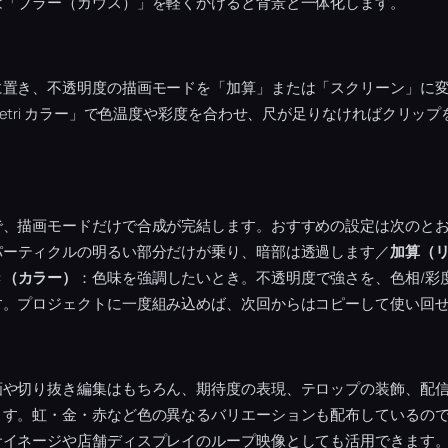
は「ブラー（ガウス）」を軽くかけると背景と一体化します。
に置き、不透明度の描画モードを「加算」または「スクリーン」に
metri カラー」で色温度や彩度を合わせ、尺が足りなければクリッ
。
で、描画モードだけで合成が完結します。おすすめの設定は次のと
パーティクルの明るい部分だけが乗り、暗部は透過します／
加算（
き（カラー）
：色味を強調したいとき。不透明度で強さを、色相/彩
す。プロジェクトに一度組み込めば、次回からはコピーして使い回
画や切り抜き編集はもちろん、期待度の表現、テロップの装飾、配
ます。虹・金・赤など色の異なるバリエーションも配布しているの
サイネージや店舗ディスプレイのループ映像としても活用できます