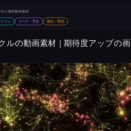
向け 無料動画素材
ットイン
リーチ・予告
放出・閃光
クルの動画素材｜期待度アップの画