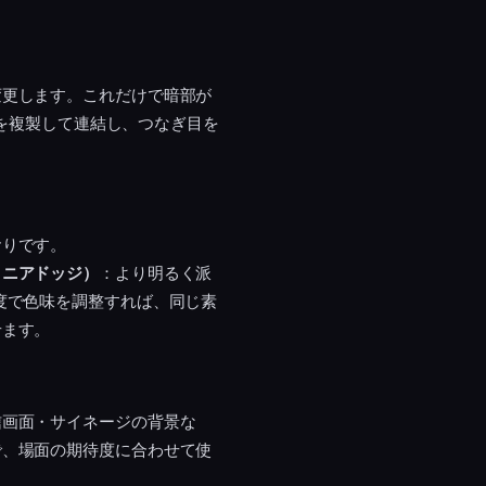
変更します。これだけで暗部が
プを複製して連結し、つなぎ目を
おりです。
リニアドッジ）
：より明るく派
度で色味を調整すれば、同じ素
せます。
信画面・サイネージの背景な
で、場面の期待度に合わせて使
。