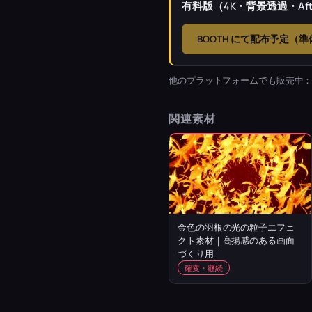
有料版（4K・背景透過・Afte
BOOTH にて配布予定（
他のプラットフォームでも販売中
関連素材
金色の羽根の光の粒子エフェ
クト素材｜高揚感のある画面
づくり用
確変・継続