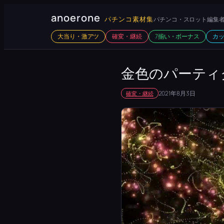
内
anoerone
パチンコ素材集
パチンコ・スロット編集者
容
大当り・激アツ
確変・継続
7揃い・ボーナス
カ
を
ス
キ
金色のパーティ
ッ
2021年8月3日
確変・継続
プ