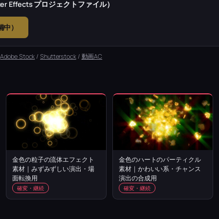
r Effects プロジェクトファイル）
準備中）
：
Adobe Stock
/
Shutterstock
/
動画AC
金色の粒子の流体エフェクト
金色のハートのパーティクル
素材｜みずみずしい演出・場
素材｜かわいい系・チャンス
面転換用
演出の合成用
確変・継続
確変・継続