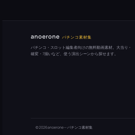
anoerone
パチンコ素材集
パチンコ・スロット編集者向けの無料動画素材。大当り・
確変・7揃いなど、使う演出シーンから探せます。
© 2026 anoerone — パチンコ素材集