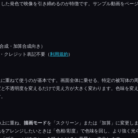
りした発色で映像を引き締めるのが特徴です。サンプル動画をペー
合成・加算合成向き）
・クレジット表記不要（
利用規約
）
上に重ねて使うのが基本です。画面全体に乗せる、特定の被写体の
置と不透明度を変えるだけで見え方が大きく変わります。色味を変
す。
の上に重ね、
描画モード
を「スクリーン」または「加算」に変更し
色をアレンジしたいときは「色相/彩度」で色味を回し、より強く光