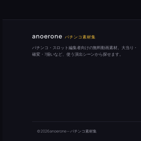
anoerone
パチンコ素材集
パチンコ・スロット編集者向けの無料動画素材。大当り・
確変・7揃いなど、使う演出シーンから探せます。
© 2026 anoerone — パチンコ素材集