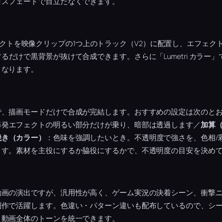
ロスフェードで目立たなくできます。
爆発エフェクトを映像クリップの1つ上のトラック（V2）に配置し、エフェ
るだけで黒背景が抜けて合成できます。さらに「Lumetri カラー
くなります。
で、描画モードだけで合成が完結します。おすすめの設定は次のと
爆発エフェクトの明るい部分だけが乗り、暗部は透過します／
加算
焼き（カラー）
：色味を強調したいとき。不透明度で強さを、色相/
ます。素材を主役にするか脇役にするかで、不透明度の目安を決め
動画の演出ですが、汎用性が高く、ゲーム実況の決着シーン、衝撃
制作で活躍します。色違い・パターン違いも配布しているので、シ
、動画全体のトーンを統一できます。