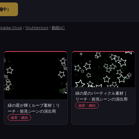
準備中）
：
Adobe Stock
/
Shutterstock
/
動画AC
緑の星のパーティクル素材｜
リーチ・前兆シーンの演出用
緑の星が輝くループ素材｜リ
確変・継続
ーチ・前兆シーンの演出用
確変・継続