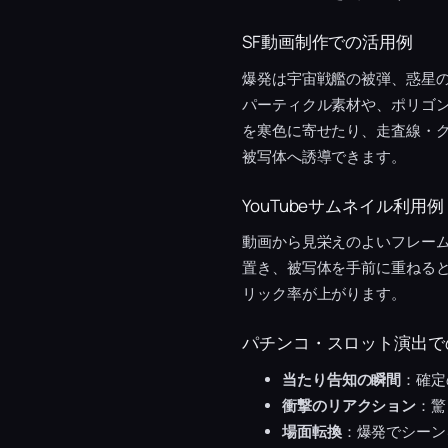
SF動画制作での活用例
爆発は宇宙戦艦の被弾、惑星の
パーティクル素材や、ポリゴ
を寒色に寄せたり、走査線・グ
被写体へ誘導できます。
YouTubeサムネイル利用例
動画から見栄えのよいフレー
置き、被写体を手前に重ねる
リック率が上がります。
パチンコ・スロット演出で
当たり告知の瞬間
：確定
衝撃のリアクション
：驚
場面転換
：爆発でシーン