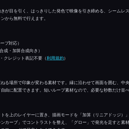
動きが目を引く、はっきりした発色で映像を引き締める、シームレ
タンから無料で行えます。
ループ対応）
合成・加算合成向き）
・クレジット表記不要（
利用規約
）
重ねる場所で印象が変わる素材です。縁に沿わせて画面を囲む、中
て自由に配置できます。短いループ素材なので、必要な秒数だけ並
クトを上のレイヤーに置き、描画モードを「加算（リニアドッジ）
ーンカーブ」でコントラストを整え、「グロー」で発光を足すと素