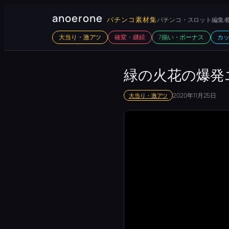
内
anoerone
パチンコ素材集
パチンコ・スロット編集者
容
大当り・激アツ
確変・継続
7揃い・ボーナス
カ
を
ス
キ
緑の火花の爆発
ッ
2020年11月25日
大当り・激アツ
プ