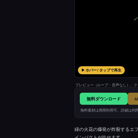
▶ ホバー / タップで再生
プレビュー（ループ・音声なし）。ク
無料ダウンロード
4
無料素材は商用利用可。詳細は利
緑の火花の爆発が炸裂するエ
インパクトが出せます。