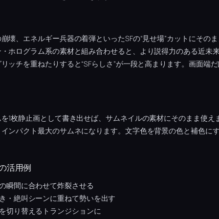
崩壊、エネルギー兵器の着弾といったSFの“見せ場”カットにその
ン・ホログラム系の素材と組み合わせると、より説得力のある近未
リッチを重ねたりすると“SFらしさ”が一段と高まります。画面端
ムを1枚静止画として書き出せば、サムネイルの素材にそのまま使え
とインパクト最大のサムネになります。文字色を背景の色と補色に
の活用例
の瞬間に合わせて炸裂させる
き・絶叫シーンに重ねて勢いを出す
を切り替えるトランジションに