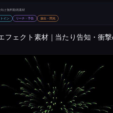
向け 無料動画素材
ットイン
リーチ・予告
放出・閃光
エフェクト素材｜当たり告知・衝撃