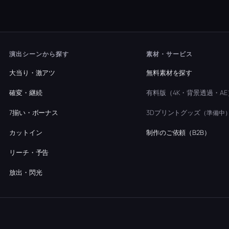
演出シーンから探す
素材・サービス
大当り・激アツ
無料素材を探す
確変・継続
有料版（4K・背景透過・AE
7揃い・ボーナス
3Dプリントグッズ
（準備中
カットイン
制作のご依頼（B2B）
リーチ・予告
放出・閃光