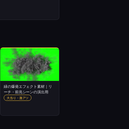
緑の爆発エフェクト素材｜リ
ーチ・前兆シーンの演出用
大当り・激アツ