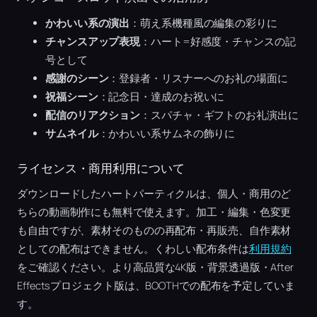
かわいい系の演出
：萌え系機種風の編集の彩りに
チャンスアップ表現
：ハート=好感度・チャンスの記
号として
感謝のシーン
：登録者・リスナーへのお礼の場面に
祝福シーン
：記念日・達成のお祝いに
配信のリアクション
：スパチャ・ギフトのお礼演出に
サムネイル
：かわいい系サムネの飾りに
ライセンス・商用利用について
ダウンロードしたハートパーティクルは、個人・商用のど
ちらの動画制作にも無料で使えます。加工・編集・色変更
も自由ですが、素材そのものの再配布・再販売、自作素材
としての配布はできません。くわしい配布条件は
利用規約
をご確認ください。より高品質な4K版・背景透過版・After
Effectsプロジェクト版は、BOOTHでの配布を予定していま
す。