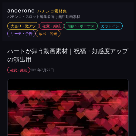
内
anoerone
パチンコ素材集
容
パチンコ・スロット編集者向け 無料動画素材
を
大当り・激アツ
確変・継続
7揃い・ボーナス
カットイン
ス
リーチ・予告
放出・閃光
キ
ッ
ハートが舞う動画素材｜祝福・好感度アップ
プ
の演出用
2021年7月27日
確変・継続