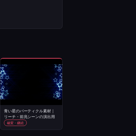
青い星のパーティクル素材｜
リーチ・前兆シーンの演出用
確変・継続