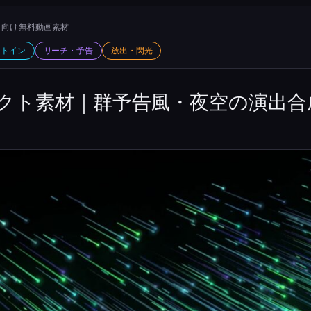
向け 無料動画素材
ットイン
リーチ・予告
放出・閃光
クト素材｜群予告風・夜空の演出合