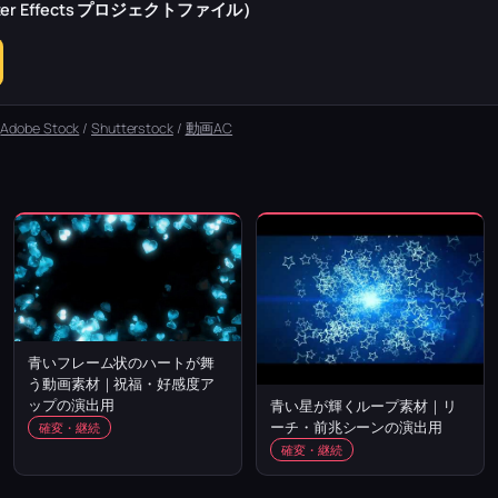
r Effects プロジェクトファイル）
：
Adobe Stock
/
Shutterstock
/
動画AC
青いフレーム状のハートが舞
う動画素材｜祝福・好感度ア
ップの演出用
青い星が輝くループ素材｜リ
ーチ・前兆シーンの演出用
確変・継続
確変・継続