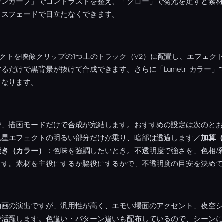
ーンカーブ」でコントラストを整え、「グロー」で発光を足すと素
ロスフェードで目立たなくできます。
流星エフェクトを映像クリップの1つ上のトラック（V2）に配置し、エフェ
るだけで黒背景が抜けて合成できます。さらに「Lumetri カラー
くなります。
で、描画モードだけで合成が完結します。おすすめの設定は次のと
流星エフェクトの明るい部分だけが乗り、暗部は透過します／
加算
焼き（カラー）
：色味を強調したいとき。不透明度で強さを、色相/
ます。素材を主役にするか脇役にするかで、不透明度の目安を決め
動画の演出ですが、汎用性が高く、エモい場面のアクセント、夜空
で活躍します。色違い・パターン違いも配布しているので、シーン