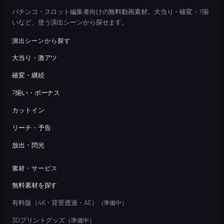
パチンコ・スロット編集者向けの無料動画素材。大当り・確変・7揃
いなど、使う演出シーンから探せます。
演出シーンから探す
大当り・激アツ
確変・継続
7揃い・ボーナス
カットイン
リーチ・予告
放出・閃光
素材・サービス
無料素材を探す
有料版（4K・背景透過・AE）
（準備中）
3Dプリントグッズ
（準備中）