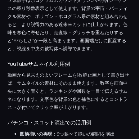
立体数字はホログラムのカウントダウンUIや発射シーケン
スの残り秒数表示として使えます。背景の宇宙・パーティ
クル素材や、ポリゴン・ホログラム系の素材と組み合わせ
ると、より説得力のある近未来カットに仕上がります。色
味を寒色に寄せたり、走査線・グリッチを重ねたりする
と“SFらしさ”が一段と高まります。画面端だけに配置する
と、視線を中央の被写体へ誘導できます。
YouTubeサムネイル利用例
動画から見栄えのよいフレームを1枚静止画として書き出せ
ば、サムネイルの素材にそのまま使えます。数字を画面中
央に大きく置くと、ランキングや回数を一目で伝えるサム
ネになります。文字色を背景の色と補色にするとコントラ
ストが付いてクリック率が上がります。
パチンコ・スロット演出での活用例
図柄揃いの再現
：3つ並べて揃いの瞬間を演出