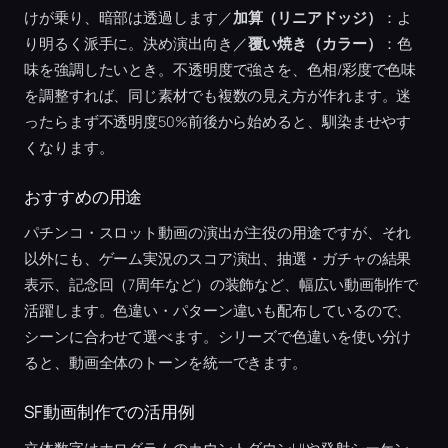
けが乗り、暗部は透過します／
加算（リニアドッジ）
：よ
り明るく派手に。決め演出向き／
覆い焼き（カラー）
：色
味を強調したいとき。不透明度で強さを、色相/彩度で色味
を調整すれば、同じ素材でも複数の見え方が作れます。迷
ったらまず不透明度50%前後から始めると、馴染ませやす
くなります。
おすすめの用途
パチンコ・スロット動画の演出が主役の用途ですが、それ
以外にも、ゲーム実況のスコア演出、抽選・ガチャの結果
表示、記念回（7周年など）の装飾など、幅広い動画制作で
活躍します。色違い・パターン違いも配布しているので、
シーンに合わせて選べます。シリーズで色違いを使い分け
ると、動画全体のトーンを統一できます。
SF動画制作での活用例