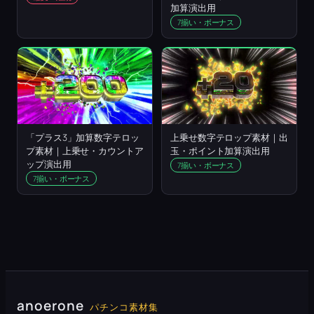
加算演出用
7揃い・ボーナス
「プラス3」加算数字テロッ
上乗せ数字テロップ素材｜出
プ素材｜上乗せ・カウントア
玉・ポイント加算演出用
ップ演出用
7揃い・ボーナス
7揃い・ボーナス
anoerone
パチンコ素材集