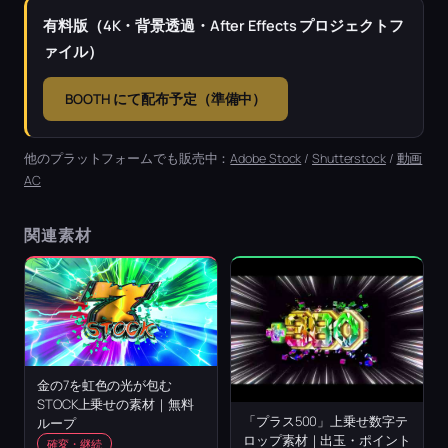
有料版（4K・背景透過・After Effects プロジェクトフ
ァイル）
BOOTH にて配布予定（準備中）
他のプラットフォームでも販売中：
Adobe Stock
/
Shutterstock
/
動画
AC
関連素材
金の7を虹色の光が包む
STOCK上乗せの素材｜無料
「プラス500」上乗せ数字テ
ループ
ロップ素材｜出玉・ポイント
確変・継続