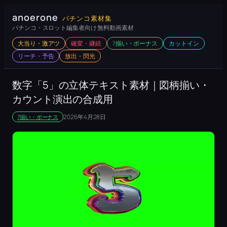
内
anoerone
パチンコ素材集
容
パチンコ・スロット編集者向け 無料動画素材
を
大当り・激アツ
確変・継続
7揃い・ボーナス
カットイン
ス
リーチ・予告
放出・閃光
キ
ッ
数字「5」の立体テキスト素材｜図柄揃い・
プ
カウント演出の合成用
2026年4月28日
7揃い・ボーナス