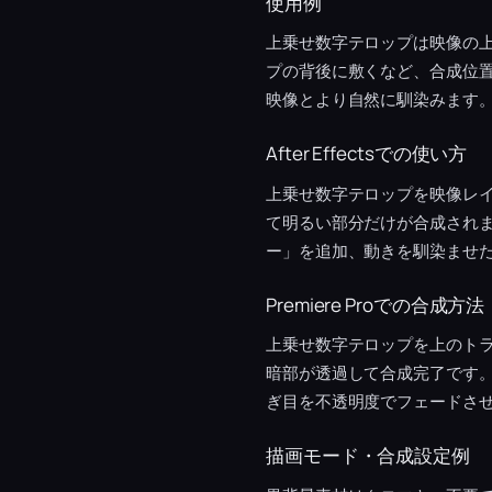
使用例
上乗せ数字テロップは映像の
プの背後に敷くなど、合成位
映像とより自然に馴染みます
After Effectsでの使い方
上乗せ数字テロップを映像レ
て明るい部分だけが合成され
ー」を追加、動きを馴染ませ
Premiere Proでの合成方法
上乗せ数字テロップを上のト
暗部が透過して合成完了です。
ぎ目を不透明度でフェードさ
描画モード・合成設定例