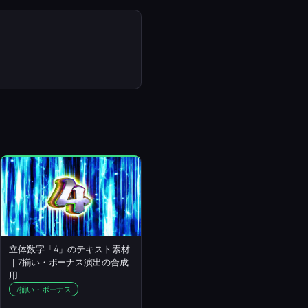
立体数字「4」のテキスト素材
｜7揃い・ボーナス演出の合成
用
7揃い・ボーナス