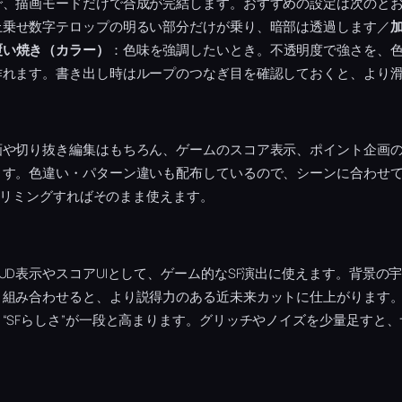
で、描画モードだけで合成が完結します。おすすめの設定は次のと
上乗せ数字テロップの明るい部分だけが乗り、暗部は透過します／
覆い焼き（カラー）
：色味を強調したいとき。不透明度で強さを、色
作れます。書き出し時はループのつなぎ目を確認しておくと、より
画や切り抜き編集はもちろん、ゲームのスコア表示、ポイント企画
ます。色違い・パターン違いも配布しているので、シーンに合わせ
、トリミングすればそのまま使えます。
UD表示やスコアUIとして、ゲーム的なSF演出に使えます。背景の
と組み合わせると、より説得力のある近未来カットに仕上がります
“SFらしさ”が一段と高まります。グリッチやノイズを少量足すと