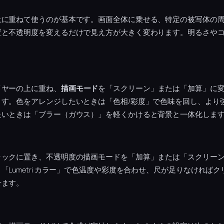
上に重ねて使うのが基本です。画面全体に乗せる、特定の被写体の
置と不透明度を変えるだけで見え方が大きく変わります。明るさや
。
イヤーの上に重ね、
描画モード
を「スクリーン」または「加算」に
ます。色をアレンジしたいときは「色相/彩度」で色味を回し、より
たいときは「ブラー（ガウス）」を軽くかけると背景と一体化しま
ラックに置き、不透明度の描画モードを「加算」または「スクリー
「Lumetri カラー」で色温度や彩度を合わせ、尺が足りなければ
せます。