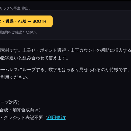
リックで再生/停止。
K・透過・AE版 → BOOTH
用規約をご確認ください。
画素材です。上乗せ・ポイント獲得・出玉カウントの瞬間に挿入す
の数字違いと組み合わせて使えます。
シームレスにループする、数字をはっきり見せられるのが特徴です
ご利用ください。
ループ対応）
合成・加算合成向き）
・クレジット表記不要（
利用規約
）