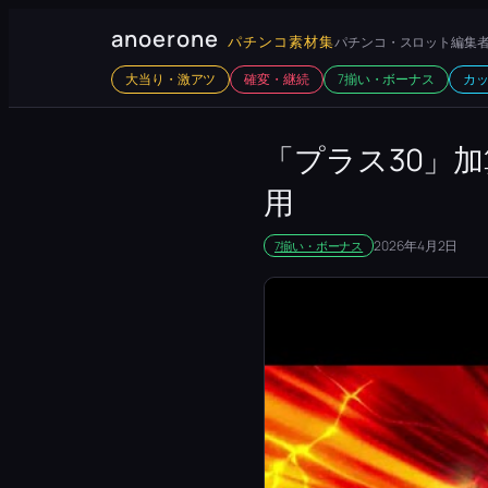
内
anoerone
パチンコ素材集
パチンコ・スロット編集者
容
大当り・激アツ
確変・継続
7揃い・ボーナス
カ
を
ス
キ
「プラス30」
ッ
用
プ
2026年4月2日
7揃い・ボーナス