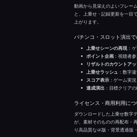
動画から見栄えのよいフレーム
と、上乗せ・記録更新を一目
上がります。
パチンコ・スロット演出で
上乗せシーンの再現
：ゲ
ポイント企画
：視聴者参
リザルトのカウントアッ
上乗せラッシュ
：数字違
スコア表示
：ゲーム実況
達成演出
：目標クリアの
ライセンス・商用利用につ
ダウンロードした上乗せ数字
が、素材そのものの再配布・
り高品質な4K版・背景透過版・A