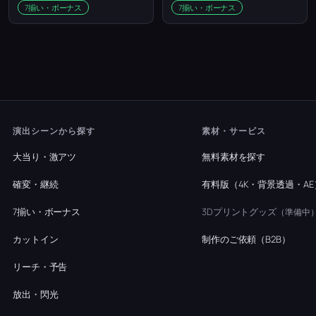
7揃い・ボーナス
7揃い・ボーナス
演出シーンから探す
素材・サービス
大当り・激アツ
無料素材を探す
確変・継続
有料版（4K・背景透過・AE
7揃い・ボーナス
3Dプリントグッズ
（準備中
カットイン
制作のご依頼（B2B）
リーチ・予告
放出・閃光