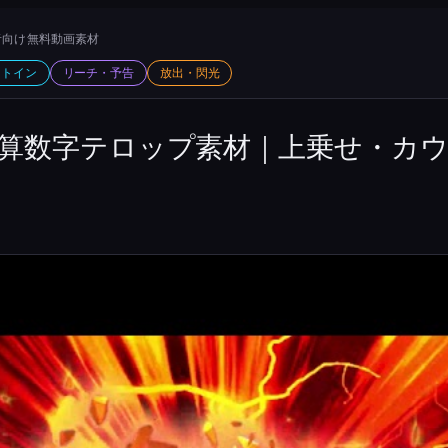
向け 無料動画素材
ットイン
リーチ・予告
放出・閃光
加算数字テロップ素材｜上乗せ・カ