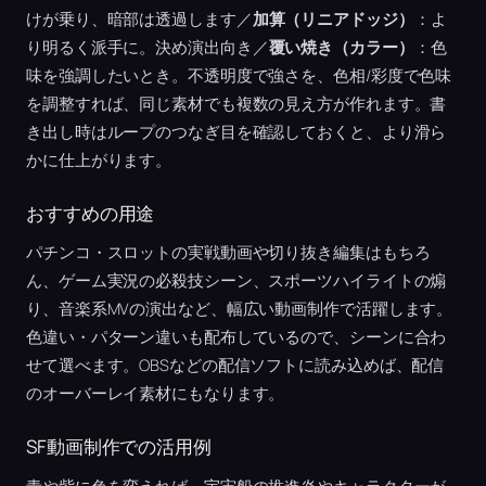
けが乗り、暗部は透過します／
加算（リニアドッジ）
：よ
り明るく派手に。決め演出向き／
覆い焼き（カラー）
：色
味を強調したいとき。不透明度で強さを、色相/彩度で色味
を調整すれば、同じ素材でも複数の見え方が作れます。書
き出し時はループのつなぎ目を確認しておくと、より滑ら
かに仕上がります。
おすすめの用途
パチンコ・スロットの実戦動画や切り抜き編集はもちろ
ん、ゲーム実況の必殺技シーン、スポーツハイライトの煽
り、音楽系MVの演出など、幅広い動画制作で活躍します。
色違い・パターン違いも配布しているので、シーンに合わ
せて選べます。OBSなどの配信ソフトに読み込めば、配信
のオーバーレイ素材にもなります。
SF動画制作での活用例