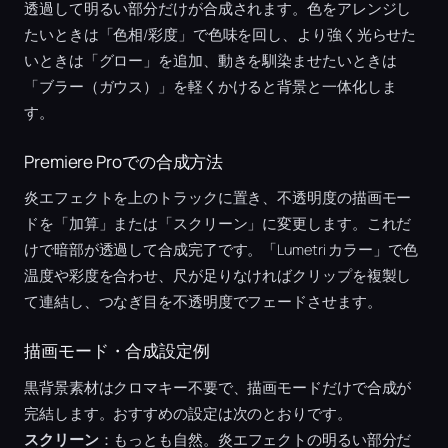
透過して明るい部分だけが合成されます。色をアレンジし
たいときは「色相/彩度」で色味を回し、より強く光らせた
いときは「グロー」を追加、動きを馴染ませたいときは
「ブラー（ガウス）」を軽くかけると背景と一体化しま
す。
Premiere Proでの合成方法
炎エフェクトを上のトラックに置き、不透明度の描画モー
ドを「加算」または「スクリーン」に変更します。これだ
けで暗部が透過して合成完了です。「Lumetri カラー」で色
温度や彩度を合わせ、尺が足りなければクリップを複製し
て連結し、つなぎ目を不透明度でフェードさせます。
描画モード・合成設定例
黒背景素材はクロマキー不要で、描画モードだけで合成が
完結します。おすすめの設定は次のとおりです。
スクリーン
：もっとも自然。炎エフェクトの明るい部分だ