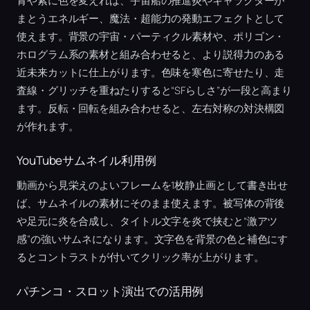
青や紫に色を変えれば、宇宙船の推進炎やキャラクターが
まとうエネルギー、魔法・超能力の発動エフェクトとして
使えます。背景の宇宙・パーティクル素材や、ポリゴン・
ホログラム系の素材と組み合わせると、より説得力のある
近未来カットに仕上がります。色味を寒色に寄せたり、走
査線・グリッチを重ねたりすると“SFらしさ”が一段と高まり
ます。反転・回転を組み合わせると、左右対称の対決構図
が作れます。
YouTubeサムネイル利用例
動画から見栄えのよいフレームを1枚静止画として書き出せ
ば、サムネイルの素材にそのまま使えます。被写体の背後
や足元に炎を合成し、タイトル文字を炎で挟むと“激アツ
感”の強いサムネになります。文字色を背景の色と補色にす
るとコントラストが付いてクリック率が上がります。
パチンコ・スロット演出での活用例