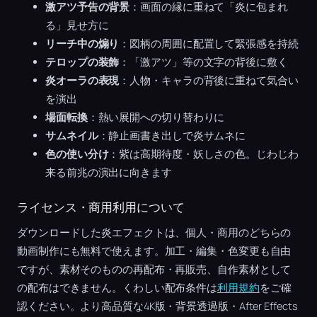
激アツ予告の背景
：画面の縁に重ねて「炎に包まれ
る」見せ方に
リーチ中の煽り
：図柄の周囲に配置して緊張感を持続
テロップの装飾
：「激アツ」等の文字の背後に敷く
炎オーラの表現
：人物・キャラの背後に重ねて気合い
を演出
場面転換
：熱い展開への切り替わりに
サムネイル
：静止画書き出しで炎サムネに
色の使い分け
：紫は高期待度・妖しさの色。じわじわ
来る前兆の演出に向きます
ライセンス・商用利用について
ダウンロードした炎エフェクトは、個人・商用のどちらの
動画制作にも無料で使えます。加工・編集・色変更も自由
ですが、素材そのものの再配布・再販売、自作素材として
の配布はできません。くわしい配布条件は
利用規約
をご確
認ください。より高品質な4K版・背景透過版・After Effects