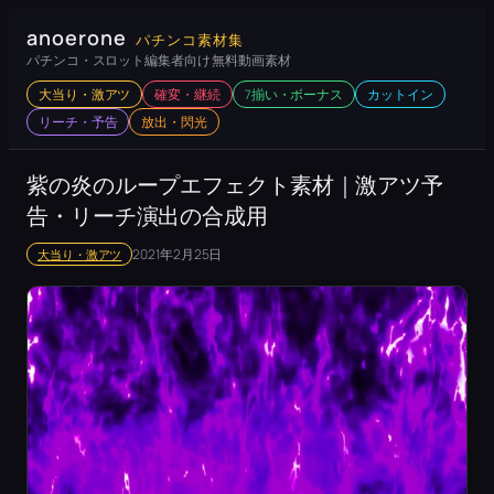
内
anoerone
パチンコ素材集
容
パチンコ・スロット編集者向け 無料動画素材
を
大当り・激アツ
確変・継続
7揃い・ボーナス
カットイン
ス
リーチ・予告
放出・閃光
キ
ッ
紫の炎のループエフェクト素材｜激アツ予
プ
告・リーチ演出の合成用
2021年2月25日
大当り・激アツ