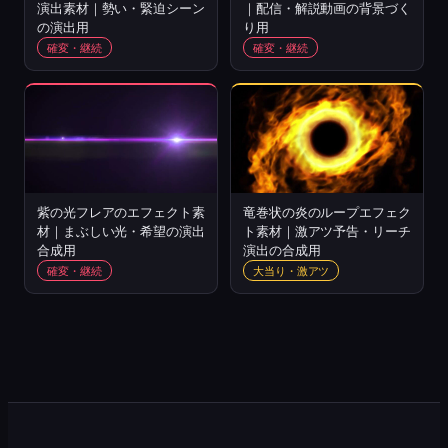
演出素材｜勢い・緊迫シーン
｜配信・解説動画の背景づく
の演出用
り用
確変・継続
確変・継続
紫の光フレアのエフェクト素
竜巻状の炎のループエフェク
材｜まぶしい光・希望の演出
ト素材｜激アツ予告・リーチ
合成用
演出の合成用
確変・継続
大当り・激アツ