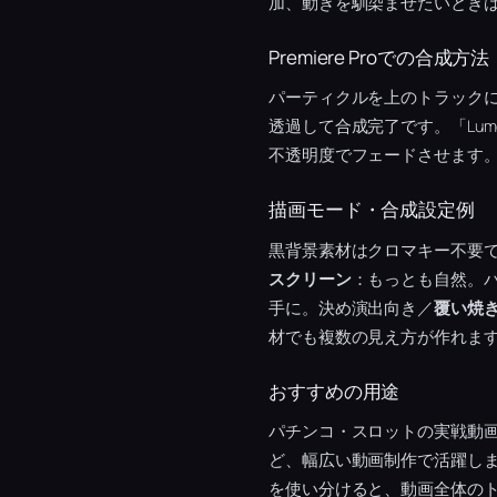
加、動きを馴染ませたいとき
Premiere Proでの合成方法
パーティクルを上のトラック
透過して合成完了です。「Lu
不透明度でフェードさせます
描画モード・合成設定例
黒背景素材はクロマキー不要
スクリーン
：もっとも自然。
手に。決め演出向き／
覆い焼
材でも複数の見え方が作れま
おすすめの用途
パチンコ・スロットの実戦動
ど、幅広い動画制作で活躍し
を使い分けると、動画全体の