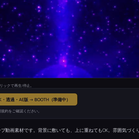
リックで再生/停止。
K・透過・AE版 → BOOTH（準備中）
用規約をご確認ください。
プ動画素材です。背景に敷いても、上に重ねてもOK。雰囲気づく