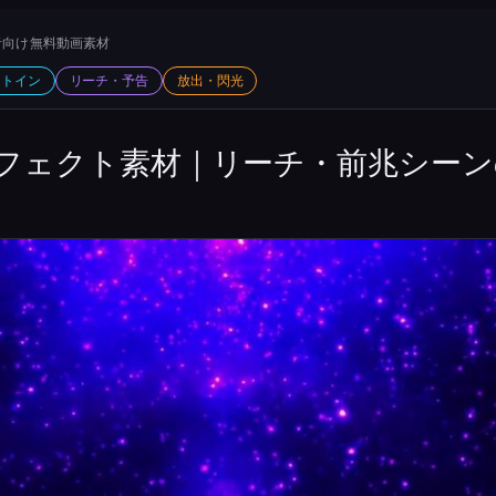
向け 無料動画素材
ットイン
リーチ・予告
放出・閃光
フェクト素材｜リーチ・前兆シーン