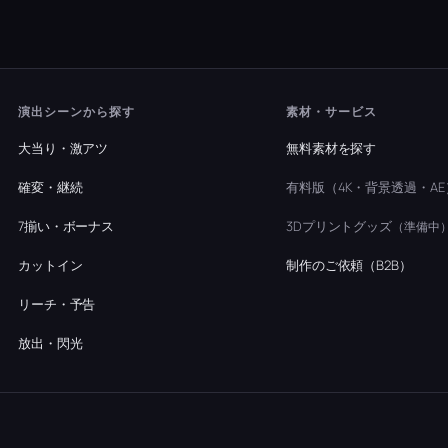
演出シーンから探す
素材・サービス
大当り・激アツ
無料素材を探す
確変・継続
有料版（4K・背景透過・AE
7揃い・ボーナス
3Dプリントグッズ
（準備中
カットイン
制作のご依頼（B2B）
リーチ・予告
放出・閃光