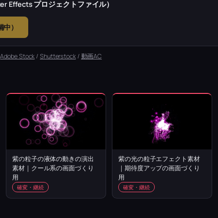
r Effects プロジェクトファイル）
準備中）
：
Adobe Stock
/
Shutterstock
/
動画AC
紫の粒子の液体の動きの演出
紫の光の粒子エフェクト素材
素材｜クール系の画面づくり
｜期待度アップの画面づくり
用
用
確変・継続
確変・継続