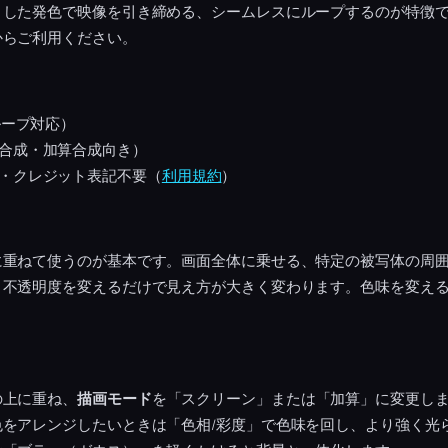
りした発色で映像を引き締める、シームレスにループするのが特徴
からご利用ください。
ループ対応）
合成・加算合成向き）
・クレジット表記不要（
利用規約
）
に重ねて使うのが基本です。画面全体に乗せる、特定の被写体の周
と不透明度を変えるだけで見え方が大きく変わります。色味を変え
。
の上に重ね、
描画モード
を「スクリーン」または「加算」に変更し
色をアレンジしたいときは「色相/彩度」で色味を回し、より強く光