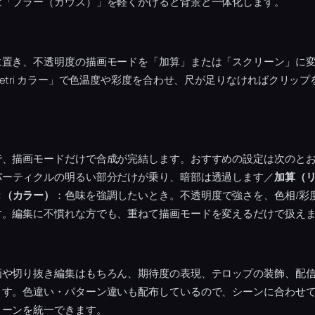
は「ブラー（ガウス）」を軽くかけると背景と一体化します。
に置き、不透明度の描画モードを「加算」または「スクリーン」に
metri カラー」で色温度や彩度を合わせ、尺が足りなければクリッ
。
で、描画モードだけで合成が完結します。おすすめの設定は次のと
パーティクルの明るい部分だけが乗り、暗部は透過します／
加算（
き（カラー）
：色味を強調したいとき。不透明度で強さを、色相/彩
す。編集に不慣れな方でも、重ねて描画モードを変えるだけで扱え
画や切り抜き編集はもちろん、期待度の表現、テロップの装飾、配
ます。色違い・パターン違いも配布しているので、シーンに合わせ
トーンを統一できます。