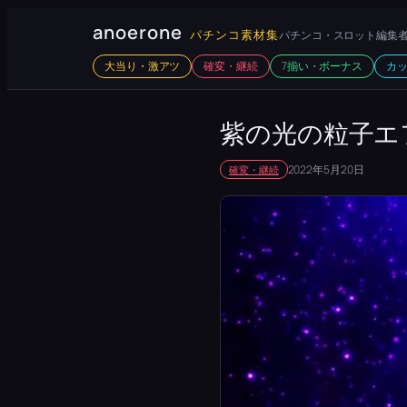
内
anoerone
パチンコ素材集
パチンコ・スロット編集者
容
大当り・激アツ
確変・継続
7揃い・ボーナス
カ
を
ス
キ
紫の光の粒子エ
ッ
2022年5月20日
確変・継続
プ