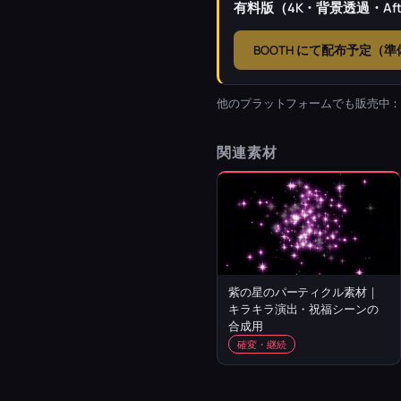
有料版（4K・背景透過・Afte
BOOTH にて配布予定（
他のプラットフォームでも販売中
関連素材
紫の星のパーティクル素材｜
キラキラ演出・祝福シーンの
合成用
確変・継続