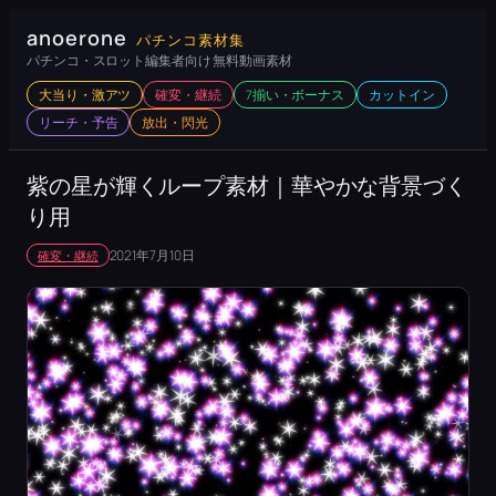
内
anoerone
パチンコ素材集
容
パチンコ・スロット編集者向け 無料動画素材
を
大当り・激アツ
確変・継続
7揃い・ボーナス
カットイン
ス
リーチ・予告
放出・閃光
キ
ッ
紫の星が輝くループ素材｜華やかな背景づく
プ
り用
2021年7月10日
確変・継続