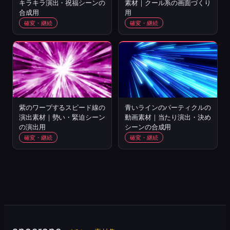
キラキラ演出・祝福シーンの
素材｜クール系の画面づくり
合成用
用
確変・継続
確変・継続
紫のワープするスピード線の
青いラインのパーティクルの
演出素材｜勢い・緊迫シーン
動画素材｜当たり演出・決め
の演出用
シーンの合成用
確変・継続
確変・継続