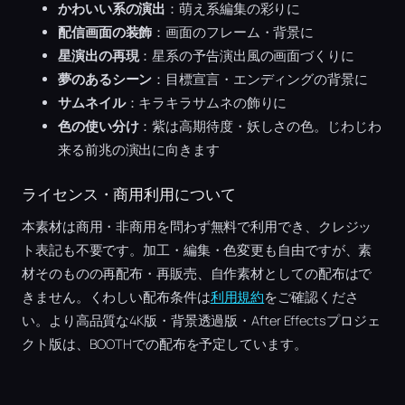
かわいい系の演出
：萌え系編集の彩りに
配信画面の装飾
：画面のフレーム・背景に
星演出の再現
：星系の予告演出風の画面づくりに
夢のあるシーン
：目標宣言・エンディングの背景に
サムネイル
：キラキラサムネの飾りに
色の使い分け
：紫は高期待度・妖しさの色。じわじわ
来る前兆の演出に向きます
ライセンス・商用利用について
本素材は商用・非商用を問わず無料で利用でき、クレジッ
ト表記も不要です。加工・編集・色変更も自由ですが、素
材そのものの再配布・再販売、自作素材としての配布はで
きません。くわしい配布条件は
利用規約
をご確認くださ
い。より高品質な4K版・背景透過版・After Effectsプロジェ
クト版は、BOOTHでの配布を予定しています。