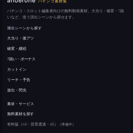
anoerone
パチンコ素材集
パチンコ・スロット編集者向けの無料動画素材。大当り・確変・7揃
いなど、使う演出シーンから探せます。
演出シーンから探す
大当り・激アツ
確変・継続
7揃い・ボーナス
カットイン
リーチ・予告
放出・閃光
素材・サービス
無料素材を探す
有料版（4K・背景透過・AE）
（準備中）