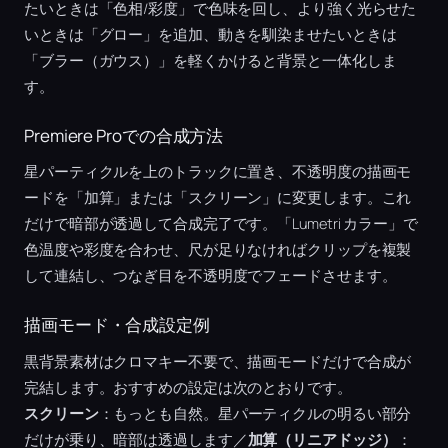
たいときは「色相/彩度」で色味を回し、より強く光らせた
いときは「グロー」を追加、動きを馴染ませたいときは
「ブラー（ガウス）」を軽くかけると背景と一体化しま
す。
Premiere Proでの合成方法
星パーティクルを上のトラックに置き、不透明度の描画モ
ードを「加算」または「スクリーン」に変更します。これ
だけで暗部が透過して合成完了です。「Lumetri カラー」で
色温度や彩度を合わせ、尺が足りなければクリップを複製
して連結し、つなぎ目を不透明度でフェードさせます。
描画モード・合成設定例
黒背景素材はクロマキー不要で、描画モードだけで合成が
完結します。おすすめの設定は次のとおりです。
スクリーン
：もっとも自然。星パーティクルの明るい部分
だけが乗り、暗部は透過します／
加算（リニアドッジ）
：