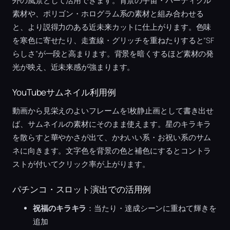
外の風景として活用できます。背景の宇宙・パーティクル
素材や、ポリゴン・ホログラム系の素材と組み合わせる
と、より説得力のある近未来カットに仕上がります。色味
を寒色に寄せたり、走査線・グリッチを重ねたりすると“SF
らしさ”が一段と高まります。背景を暗くするほど素材の発
光が映え、近未来感が強まります。
YouTubeサムネイル利用例
動画から見栄えのよいフレームを1枚静止画として書き出せ
ば、サムネイルの素材にそのまま使えます。星のキラキラ
を散らすと華やかさが出て、かわいい系・お祝い系のサム
ネに向きます。文字色を背景の色と補色にするとコントラ
ストが付いてクリック率が上がります。
パチンコ・スロット演出での活用例
祝福のキラキラ
：当たり・達成シーンに重ねて輝きを
追加