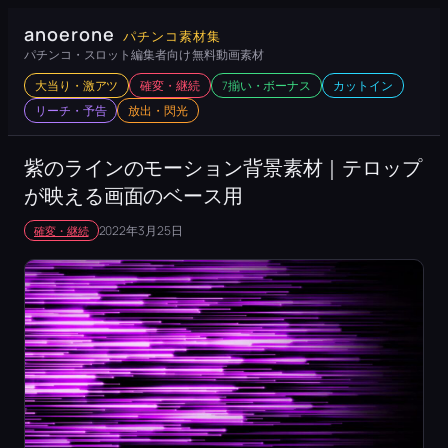
内
anoerone
パチンコ素材集
容
パチンコ・スロット編集者向け 無料動画素材
を
大当り・激アツ
確変・継続
7揃い・ボーナス
カットイン
ス
リーチ・予告
放出・閃光
キ
ッ
紫のラインのモーション背景素材｜テロップ
プ
が映える画面のベース用
2022年3月25日
確変・継続