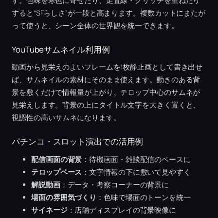
す。色味を寒色に寄せたり、走査線・グリッチを重ねたり
すると“SFらしさ”が一段と高まります。複数カットにまたが
って使うと、シーン全体の世界観を統一できます。
YouTubeサムネイル利用例
動画から見栄えのよいフレームを1枚静止画として書き出せ
ば、サムネイルの素材にそのまま使えます。動きのある背
景を敷くだけで情報量が上がり、テロップ中心のサムネが
見栄えします。背景の上にタイトル文字を大きく置くと、
視認性の高いサムネになります。
パチンコ・スロット演出での活用例
配信画面の背景
：待機画面・雑談配信のベースに
テロップベース
：文字情報の下に敷いて見やすく
解説動画
：データ・考察コーナーの背景に
場面の雰囲気づくり
：色味で場面のトーンを統一
サイネージ
：店舗ディスプレイの背景映像に