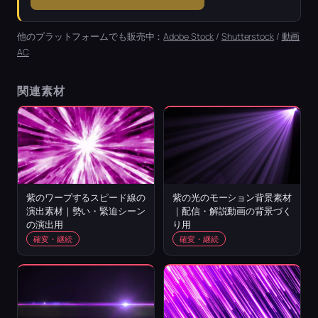
他のプラットフォームでも販売中：
Adobe Stock
/
Shutterstock
/
動画
AC
関連素材
紫のワープするスピード線の
紫の光のモーション背景素材
演出素材｜勢い・緊迫シーン
｜配信・解説動画の背景づく
の演出用
り用
確変・継続
確変・継続