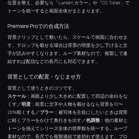
位置を整え、必要なら「Lumetri カラー」や「CC Toner」で
トーンを統一すると画面全体がまとまります。
Premiere Proでの合成方法
背景クリップとして敷いたら、スケールで画面に合わせま
す。テロップを載せる場合は背景の明度を少し下げると文
字が読みやすくなります。ループ素材なので、複製して連
結すれば配信などの長尺にも対応できます。
背景としての配置・なじませ方
背景として使うときのコツです。
スケール
：画面より少し大きめに配置して四辺の余白をな
くす／
明度
：前景に文字や人物を載せるなら背景を10〜
20%暗くする／
ブラー
：被写体を主役にしたいときは背景
に軽くブラーをかけて奥行きを出す／
色調整
：他の素材と
トーンを揃えてシリーズ全体の世界観を統一する。ループ
素材なので、長尺でも複製連結で途切れず使えます。プロ