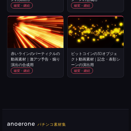
確変・継続
確変・継続
赤いラインのパーティクルの
ビットコインの3Dオブジェ
動画素材｜激アツ予告・煽り
クト動画素材｜記念・表彰シ
演出の合成用
ーンの演出用
確変・継続
確変・継続
anoerone
パチンコ素材集