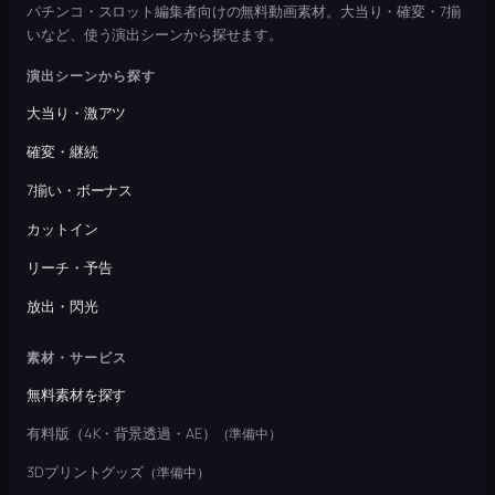
パチンコ・スロット編集者向けの無料動画素材。大当り・確変・7揃
いなど、使う演出シーンから探せます。
演出シーンから探す
大当り・激アツ
確変・継続
7揃い・ボーナス
カットイン
リーチ・予告
放出・閃光
素材・サービス
無料素材を探す
有料版（4K・背景透過・AE）
（準備中）
3Dプリントグッズ
（準備中）