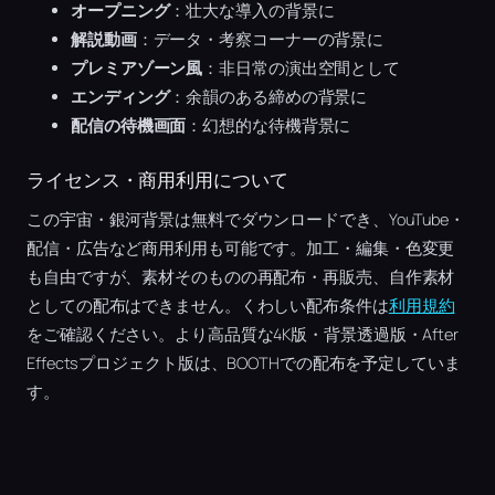
オープニング
：壮大な導入の背景に
解説動画
：データ・考察コーナーの背景に
プレミアゾーン風
：非日常の演出空間として
エンディング
：余韻のある締めの背景に
配信の待機画面
：幻想的な待機背景に
ライセンス・商用利用について
この宇宙・銀河背景は無料でダウンロードでき、YouTube・
配信・広告など商用利用も可能です。加工・編集・色変更
も自由ですが、素材そのものの再配布・再販売、自作素材
としての配布はできません。くわしい配布条件は
利用規約
をご確認ください。より高品質な4K版・背景透過版・After
Effectsプロジェクト版は、BOOTHでの配布を予定していま
す。