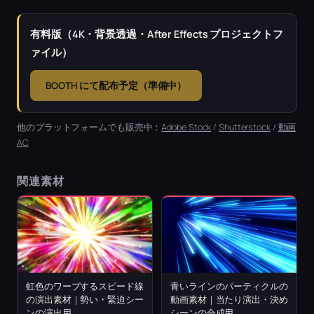
有料版（4K・背景透過・After Effects プロジェクトフ
ァイル）
BOOTH にて配布予定（準備中）
他のプラットフォームでも販売中：
Adobe Stock
/
Shutterstock
/
動画
AC
関連素材
虹色のワープするスピード線
青いラインのパーティクルの
の演出素材｜勢い・緊迫シー
動画素材｜当たり演出・決め
ンの演出用
シーンの合成用