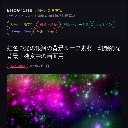
内
anoerone
パチンコ素材集
容
パチンコ・スロット編集者向け 無料動画素材
を
大当り・激アツ
確変・継続
7揃い・ボーナス
カットイン
ス
リーチ・予告
放出・閃光
キ
ッ
虹色の光の銀河の背景ループ素材｜幻想的な
プ
背景・確変中の画面用
2021年2月7日
確変・継続