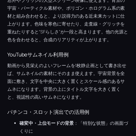
窓外やブリッジの大型スクリーン映像に使えます。背景の
宇宙・パーティクル素材や、ポリゴン・ホログラム系の素
材と組み合わせると、より説得力のある近未来カットに仕
上がります。色味を寒色に寄せたり、走査線・グリッチを
重ねたりすると“SFらしさ”が一段と高まります。他の光源と
色を合わせると、合成のリアリティが上がります。
YouTubeサムネイル利用例
動画から見栄えのよいフレームを1枚静止画として書き出せ
ば、サムネイルの素材にそのまま使えます。宇宙背景を全
面に敷き、文字を中央に大きく置くとスケール感のあるサ
ムネになります。背景の上にタイトル文字を大きく置く
と、視認性の高いサムネになります。
パチンコ・スロット演出での活用例
確変中・上位モードの背景
：「特別な状態」の画面づ
くりに