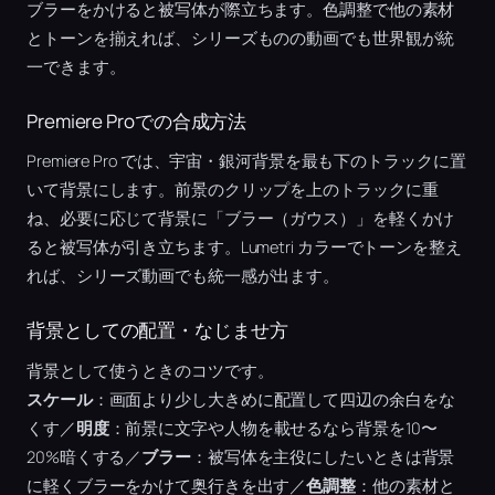
ブラーをかけると被写体が際立ちます。色調整で他の素材
とトーンを揃えれば、シリーズものの動画でも世界観が統
一できます。
Premiere Proでの合成方法
Premiere Pro では、宇宙・銀河背景を最も下のトラックに置
いて背景にします。前景のクリップを上のトラックに重
ね、必要に応じて背景に「ブラー（ガウス）」を軽くかけ
ると被写体が引き立ちます。Lumetri カラーでトーンを整え
れば、シリーズ動画でも統一感が出ます。
背景としての配置・なじませ方
背景として使うときのコツです。
スケール
：画面より少し大きめに配置して四辺の余白をな
くす／
明度
：前景に文字や人物を載せるなら背景を10〜
20%暗くする／
ブラー
：被写体を主役にしたいときは背景
に軽くブラーをかけて奥行きを出す／
色調整
：他の素材と