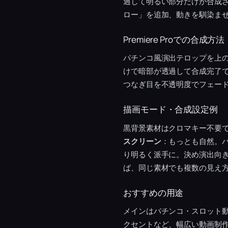
過して明るい部分だけが合成
ロー」を追加、動きを馴染ま
Premiere Proでの合成方法
パチンコ風演出テロップを上
けで暗部が透過して合成完了で
つなぎ目を不透明度でフェー
描画モード・合成設定例
黒背景素材はクロマキー不要
スクリーン
：もっとも自然。
り明るく派手に。決め演出向
ば、同じ素材でも複数の見え
おすすめの用途
メインはパチンコ・スロット
クセントなど、幅広い動画制