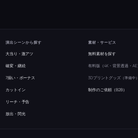
演出シーンから探す
素材・サービス
大当り・激アツ
無料素材を探す
確変・継続
有料版（4K・背景透過・AE
7揃い・ボーナス
3Dプリントグッズ
（準備中
カットイン
制作のご依頼（B2B）
リーチ・予告
放出・閃光