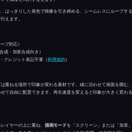
は、はっきりした発色で映像を引き締める、シームレスにループす
で行えます。
ループ対応）
合成・加算合成向き）
・クレジット表記不要（
利用規約
）
プは重ねる場所で印象が変わる素材です。縁に沿わせて画面を囲む
わせて自由に配置できます。再生速度を変えると印象が大きく変わ
像レイヤーの上に重ね、
描画モード
を「スクリーン」または「加算