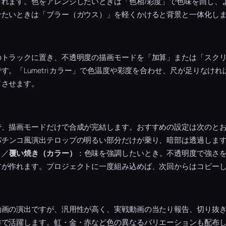
されます。色をアレンジしたいときは「色相/彩度」で色味を回し、
せたいときは「ブラー（ガウス）」を軽くかけると背景と一体化し
のトラックに置き、不透明度の描画モードを「加算」または「スク
す。「Lumetri カラー」で色温度や彩度を合わせ、尺が足りなけ
ドさせます。
で、描画モードだけで合成が完結します。おすすめの設定は次のと
パチンコ風演出テロップの明るい部分だけが乗り、暗部は透過しま
き／
覆い焼き（カラー）
：色味を強調したいとき。不透明度で強さを
方が作れます。プロジェクトに一度組み込めば、次回からはコピー
動画の演出ですが、汎用性が高く、実戦動画の当たり報告、切り抜
作で活躍します。虹・金・赤など色の異なるバリエーションも配布