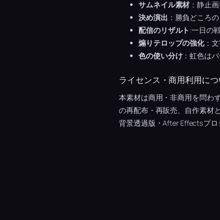
サムネイル素材
：静止画
決め演出
：勝負どころの
配信のリザルト
:一日の
煽りテロップの強化
：文
色の使い分け
：虹色はパ
ライセンス・商用利用につ
本素材は商用・非商用を問わ
の再配布・再販売、自作素材
背景透過版・After Effec