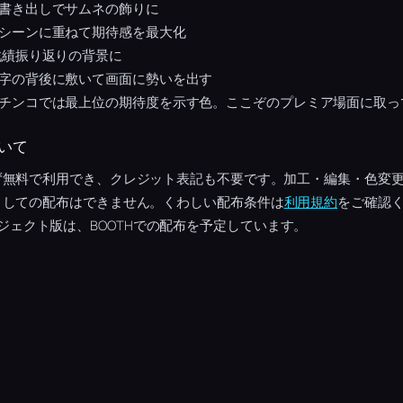
書き出しでサムネの飾りに
シーンに重ねて期待感を最大化
戦績振り返りの背景に
字の背後に敷いて画面に勢いを出す
チンコでは最上位の期待度を示す色。ここぞのプレミア場面に取っ
いて
ず無料で利用でき、クレジット表記も不要です。加工・編集・色変
としての配布はできません。くわしい配布条件は
利用規約
をご確認く
tsプロジェクト版は、BOOTHでの配布を予定しています。