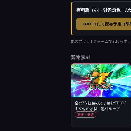
有料版（4K・背景透過・Afte
BOOTH にて配布予定（
他のプラットフォームでも販売中
関連素材
金の7を虹色の光が包むSTOCK
上乗せの素材｜無料ループ
確変・継続