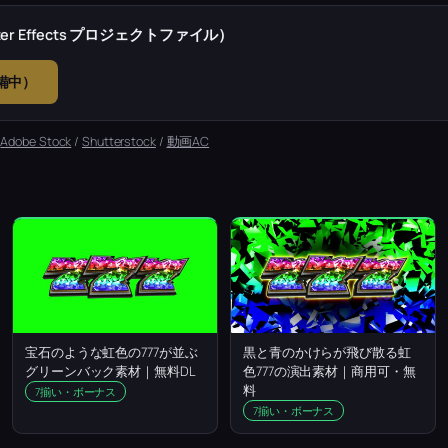
r Effects プロジェクトファイル）
準備中）
：
Adobe Stock
/
Shutterstock
/
動画AC
宝石のような虹色の777が並ぶ
黒と青のかけらが飛び散る虹
グリーンバック素材｜無料DL
色777の演出素材｜商用可・無
料
7揃い・ボーナス
7揃い・ボーナス