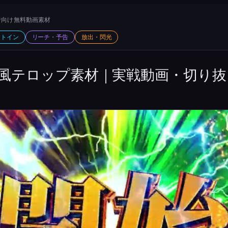
向け 無料動画素材
ットイン
リーチ・予告
放出・閃光
風テロップ素材｜実戦動画・切り抜