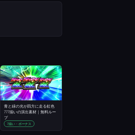
青と緑の光が四方に走る虹色
777揃いの演出素材｜無料ルー
プ
7揃い・ボーナス