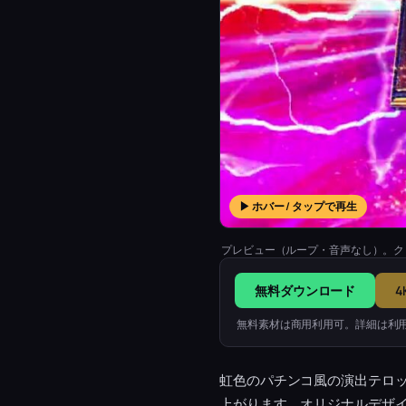
▶ ホバー / タップで再生
プレビュー（ループ・音声なし）。ク
無料ダウンロード
4
無料素材は商用利用可。詳細は利
虹色のパチンコ風の演出テロ
上がります。オリジナルデザ