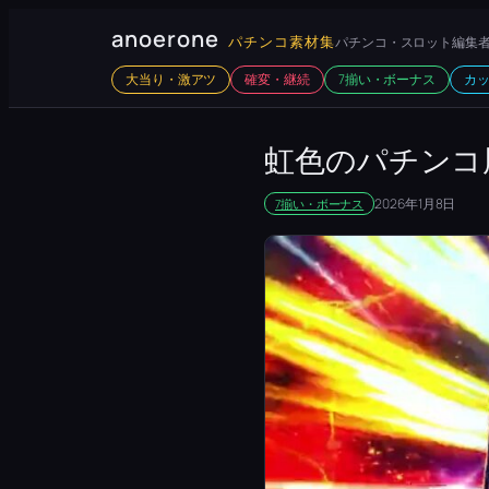
内
anoerone
パチンコ素材集
パチンコ・スロット編集者
容
大当り・激アツ
確変・継続
7揃い・ボーナス
カ
を
ス
キ
虹色のパチンコ
ッ
2026年1月8日
7揃い・ボーナス
プ