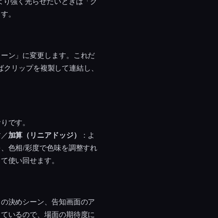
より強く光らせたいときは「グ
ます。
リーン」に変更します。これだ
ればクリップを複製して連結し、
おりです。
す／
加算（リニアドッジ）
：よ
、色相/彩度で色味を調整すれ
して使い回せます。
きの決めシーン、告知画面のア
しているので、場面の期待度に