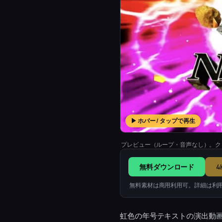
▶ ホバー / タップで再生
プレビュー（ループ・音声なし）。ク
無料ダウンロード
4
無料素材は商用利用可。詳細は利
虹色の年号テキストの演出動