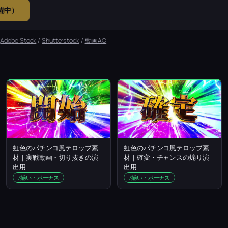
準備中）
：
Adobe Stock
/
Shutterstock
/
動画AC
虹色のパチンコ風テロップ素
虹色のパチンコ風テロップ素
材｜実戦動画・切り抜きの演
材｜確変・チャンスの煽り演
出用
出用
7揃い・ボーナス
7揃い・ボーナス