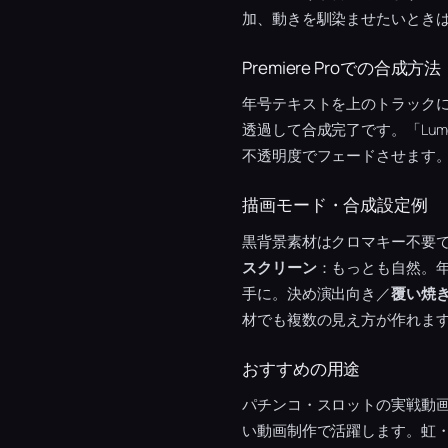
加、動きを馴染ませたいとき
Premiere Proでの合成方法
年号テキストを上のトラック
透過して合成完了です。「Lu
不透明度でフェードさせます
描画モード・合成設定例
黒背景素材はクロマキー不要
スクリーン
：もっとも自然。
手に。決め演出向き／
覆い焼
材でも複数の見え方が作れま
おすすめの用途
パチンコ・スロットの実戦動
い動画制作で活躍します。虹