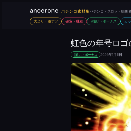
内
anoerone
パチンコ素材集
パチンコ・スロット編集者
容
大当り・激アツ
確変・継続
7揃い・ボーナス
カ
を
ス
キ
虹色の年号ロゴ
ッ
2026年1月11日
7揃い・ボーナス
プ