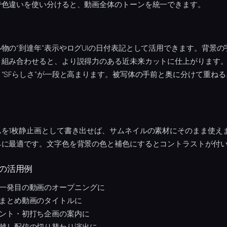
で色違いを使い分けると、動画全体のトーンを統一できます。
物の“到達年”表示やログUIの日付表記として活用できます。背景
と組み合わせると、より説得力のある近未来カットに仕上がります
“SFらしさ”が一段と高まります。被写体の手前と奥に分けて重ね
ムを1枚静止画として書き出せば、サムネイルの素材にそのまま使え
ネに最適です。文字色を背景の色と補色にするとコントラストが付
の活用例
一発目の動画のオープニングに
まとめ動画のタイトルに
ント・初打ち企画の案内に
越し配信の切り替わり演出に