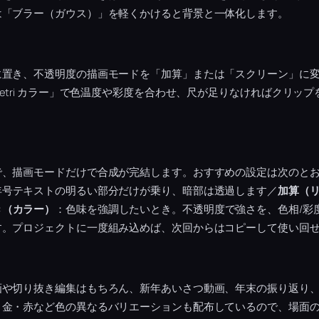
は「ブラー（ガウス）」を軽くかけると背景と一体化します。
に置き、不透明度の描画モードを「加算」または「スクリーン」に
metri カラー」で色温度や彩度を合わせ、尺が足りなければクリッ
。
で、描画モードだけで合成が完結します。おすすめの設定は次のと
年号テキストの明るい部分だけが乗り、暗部は透過します／
加算（
き（カラー）
：色味を強調したいとき。不透明度で強さを、色相/彩
す。プロジェクトに一度組み込めば、次回からはコピーして使い回
画や切り抜き編集はもちろん、新年あいさつ動画、年末の振り返り
・金・赤など色の異なるバリエーションも配布しているので、場面