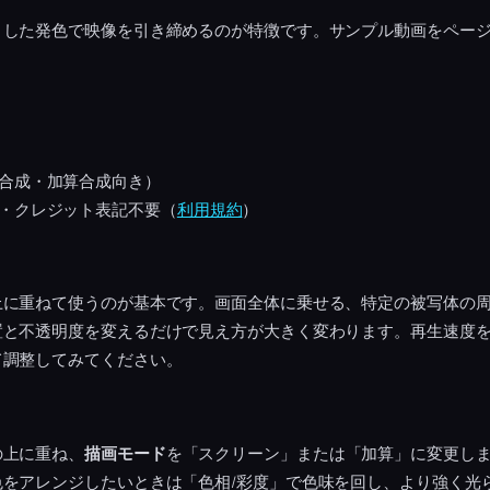
りした発色で映像を引き締めるのが特徴です。サンプル動画をペー
合成・加算合成向き）
・クレジット表記不要（
利用規約
）
上に重ねて使うのが基本です。画面全体に乗せる、特定の被写体の
置と不透明度を変えるだけで見え方が大きく変わります。再生速度
て調整してみてください。
の上に重ね、
描画モード
を「スクリーン」または「加算」に変更し
色をアレンジしたいときは「色相/彩度」で色味を回し、より強く光