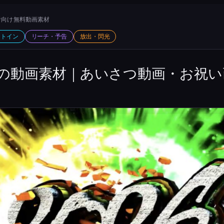
向け 無料動画素材
ットイン
リーチ・予告
放出・閃光
の動画素材｜あいさつ動画・お祝い