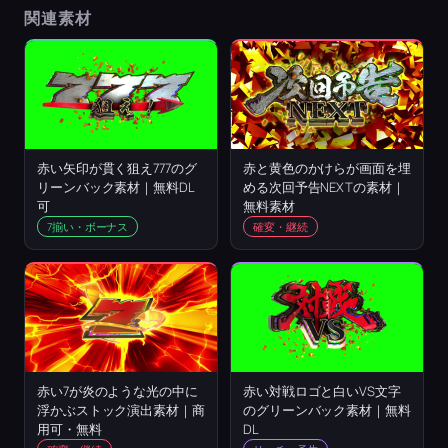
関連素材
赤い矢印が貫く狙え777のグ
赤と黄色のかけらが画面を埋
リーンバック素材｜無料DL
める次回予告NEXTの素材｜
可
無料素材
7揃い・ボーナス
確変・継続
赤い7が炎のような光の中に
赤い対戦ロゴと白いVS文字
浮かぶストック演出素材｜商
のグリーンバック素材｜無料
用可・無料
DL