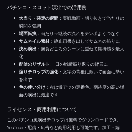
パチンコ・スロット演出での活用例
大当り・確定の瞬間
：実戦動画・切り抜きで当たりの
瞬間を強調
場面転換
：当たり→継続の流れをテンポよくつなぐ
サムネイル素材
：静止画書き出しでサムネの飾りに
決め演出
：勝負どころのシーンに重ねて期待感を最大
化
配信のリザルト
:一日の戦績振り返りの背景に
煽りテロップの強化
：文字の背後に敷いて画面に勢い
を出す
色の使い分け
：赤は激アツの定番色。期待度の高い場
面の演出に最適です
ライセンス・商用利用について
このパチンコ風演出テロップは無料でダウンロードでき、
YouTube・配信・広告など商用利用も可能です。加工・編