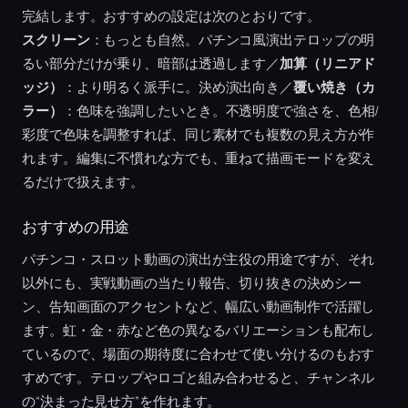
完結します。おすすめの設定は次のとおりです。
スクリーン
：もっとも自然。パチンコ風演出テロップの明
るい部分だけが乗り、暗部は透過します／
加算（リニアド
ッジ）
：より明るく派手に。決め演出向き／
覆い焼き（カ
ラー）
：色味を強調したいとき。不透明度で強さを、色相/
彩度で色味を調整すれば、同じ素材でも複数の見え方が作
れます。編集に不慣れな方でも、重ねて描画モードを変え
るだけで扱えます。
おすすめの用途
パチンコ・スロット動画の演出が主役の用途ですが、それ
以外にも、実戦動画の当たり報告、切り抜きの決めシー
ン、告知画面のアクセントなど、幅広い動画制作で活躍し
ます。虹・金・赤など色の異なるバリエーションも配布し
ているので、場面の期待度に合わせて使い分けるのもおす
すめです。テロップやロゴと組み合わせると、チャンネル
の“決まった見せ方”を作れます。