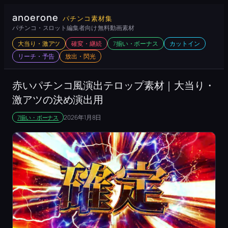
内
anoerone
パチンコ素材集
容
パチンコ・スロット編集者向け 無料動画素材
を
大当り・激アツ
確変・継続
7揃い・ボーナス
カットイン
ス
リーチ・予告
放出・閃光
キ
ッ
赤いパチンコ風演出テロップ素材｜大当り・
プ
激アツの決め演出用
2026年1月8日
7揃い・ボーナス