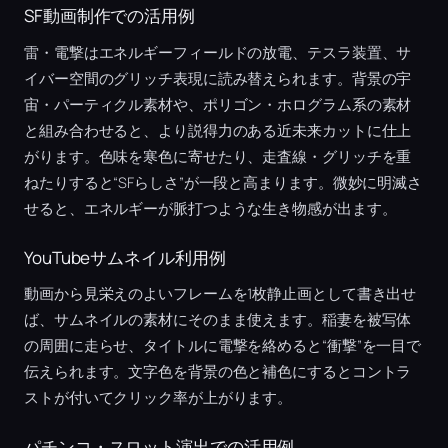
SF動画制作での活用例
雷・電撃はエネルギーフィールドの放電、テスラ装置、サ
イバー空間のグリッチ表現に読み替えられます。背景の宇
宙・パーティクル素材や、ポリゴン・ホログラム系の素材
と組み合わせると、より説得力のある近未来カットに仕上
がります。色味を寒色に寄せたり、走査線・グリッチを重
ねたりすると“SFらしさ”が一段と高まります。微妙に明滅さ
せると、エネルギーが脈打つような生き物感が出ます。
YouTubeサムネイル利用例
動画から見栄えのよいフレームを1枚静止画として書き出せ
ば、サムネイルの素材にそのまま使えます。稲妻を被写体
の周囲に走らせ、タイトルに電撃を絡めると“衝撃”を一目で
伝えられます。文字色を背景の色と補色にするとコントラ
ストが付いてクリック率が上がります。
パチンコ・スロット演出での活用例