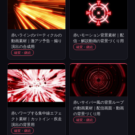
赤いラインのパーティクルの
赤いモーション背景素材｜配
動画素材｜激アツ予告・煽り
信・解説動画の背景づくり用
演出の合成用
確変・継続
確変・継続
赤いサイバー風の背景ループ
の動画素材｜配信画面・動画
赤いワープする集中線エフェ
の背景づくり用
クト素材｜カットイン・疾走
確変・継続
演出の背景用
確変・継続