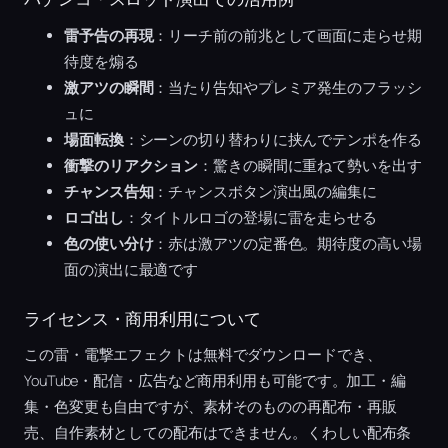
雷予告の再現
：リーチ前の前兆として画面に走らせ期
待度を煽る
激アツの瞬間
：当たり告知やプレミア発生のフラッシ
ュに
場面転換
：シーンの切り替わりに挟んでテンポを作る
衝撃のリアクション
：驚きの瞬間に重ねて勢いを出す
チャンス告知
：チャンスボタン演出風の編集に
ロゴ出し
：タイトルロゴの登場に雷を走らせる
色の使い分け
：赤は激アツの定番色。期待度の高い場
面の演出に最適です
ライセンス・商用利用について
この雷・電撃エフェクトは無料でダウンロードでき、
YouTube・配信・広告など商用利用も可能です。加工・編
集・色変更も自由ですが、素材そのものの再配布・再販
売、自作素材としての配布はできません。くわしい配布条