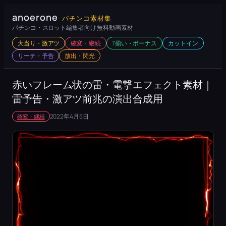
内
anoerone
パチンコ素材集
容
パチンコ・スロット編集者向け 無料動画素材
を
大当り・激アツ
確変・継続
7揃い・ボーナス
カットイン
ス
リーチ・予告
放出・閃光
キ
ッ
赤いフレーム状の雷・電撃エフェクト素材｜
プ
雷予告・激アツ前兆の演出合成用
2022年4月5日
確変・継続