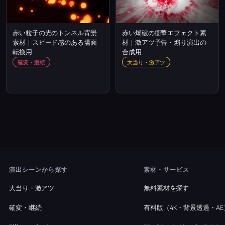
赤い粒子の光のトンネル背景
赤い爆破の衝撃エフェクト素
素材｜スピード感のある場面
材｜激アツ予告・煽り演出の
転換用
合成用
確変・継続
大当り・激アツ
演出シーンから探す
素材・サービス
大当り・激アツ
無料素材を探す
確変・継続
有料版（4K・背景透過・AE