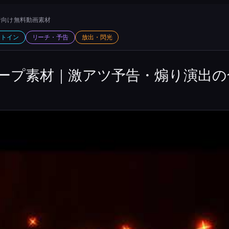
向け 無料動画素材
ットイン
リーチ・予告
放出・閃光
ープ素材｜激アツ予告・煽り演出の