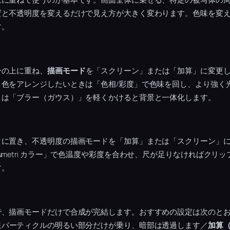
置と不透明度を変えるだけで見え方が大きく変わります。色味を変
す。
ーの上に重ね、
描画モード
を「スクリーン」または「加算」に変更
。色をアレンジしたいときは「色相/彩度」で色味を回し、より強く
きは「ブラー（ガウス）」を軽くかけると背景と一体化します。
クに置き、不透明度の描画モードを「加算」または「スクリーン」
umetri カラー」で色温度や彩度を合わせ、尺が足りなければクリ
す。
で、描画モードだけで合成が完結します。おすすめの設定は次のと
星パーティクルの明るい部分だけが乗り、暗部は透過します／
加算