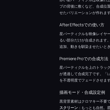
プの背後に敷くなど、合成位
せたバリエーションが作れま
After Effectsでの使い方
星パーティクルを映像レイヤ
るい部分だけが合成されます
追加、動きを馴染ませたいと
Premiere Proでの合成方法
星パーティクルを上のトラッ
が透過して合成完了です。「L
を不透明度でフェードさせま
描画モード・合成設定例
黒背景素材はクロマキー不要
スクリーン
：もっとも自然。