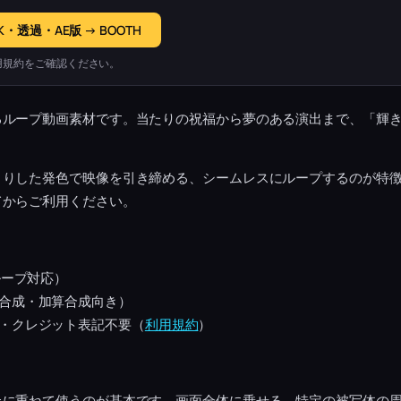
K・透過・AE版 → BOOTH
用規約をご確認ください。
るループ動画素材です。当たりの祝福から夢のある演出まで、「輝
きりした発色で映像を引き締める、シームレスにループするのが特
てからご利用ください。
ループ対応）
合成・加算合成向き）
・クレジット表記不要（
利用規約
）
上に重ねて使うのが基本です。画面全体に乗せる、特定の被写体の