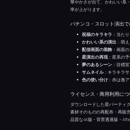
華やかさが出て、かわいい系
率が上がります。
パチンコ・スロット演出で
祝福のキラキラ
：当たり
かわいい系の演出
：萌え
配信画面の装飾
：画面の
星演出の再現
：星系の予
夢のあるシーン
：目標宣
サムネイル
：キラキラサ
色の使い分け
：赤は激ア
ライセンス・商用利用につ
ダウンロードした星パーティ
素材そのものの再配布・再販
品質な4K版・背景透過版・Afte