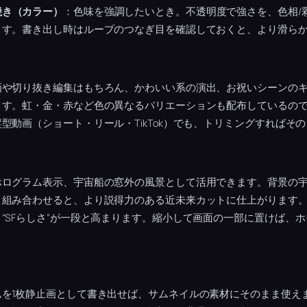
焼き（カラー）
：色味を強調したいとき。不透明度で強さを、色相/
ます。書き出し時はループのつなぎ目を確認しておくと、より滑ら
画や切り抜き編集はもちろん、かわいい系の演出、お祝いシーンの
ます。虹・金・赤など色の異なるバリエーションも配布しているの
型動画（ショート・リール・TikTok）でも、トリミングすればそ
ホログラム表示、宇宙船の窓外の風景として活用できます。背景の
と組み合わせると、より説得力のある近未来カットに仕上がります
“SFらしさ”が一段と高まります。縮小して画面の一部に置けば、ホ
ムを1枚静止画として書き出せば、サムネイルの素材にそのまま使え