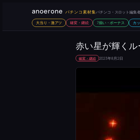
内
anoerone
パチンコ素材集
パチンコ・スロット編集者
容
大当り・激アツ
確変・継続
7揃い・ボーナス
カ
を
ス
キ
赤い星が輝くル
ッ
2023年8月2日
確変・継続
プ