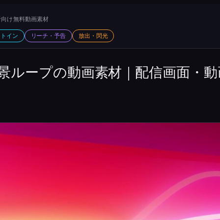
向け 無料動画素材
ットイン
リーチ・予告
放出・閃光
景ループの動画素材｜配信画面・動