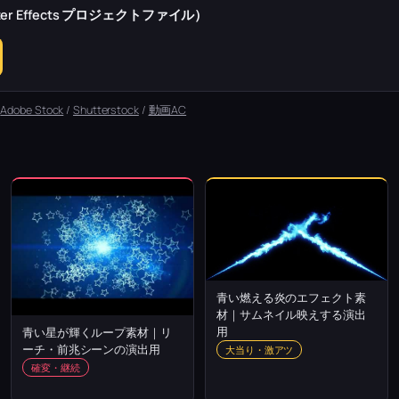
r Effects プロジェクトファイル）
：
Adobe Stock
/
Shutterstock
/
動画AC
青い燃える炎のエフェクト素
材｜サムネイル映えする演出
用
青い星が輝くループ素材｜リ
ーチ・前兆シーンの演出用
大当り・激アツ
確変・継続