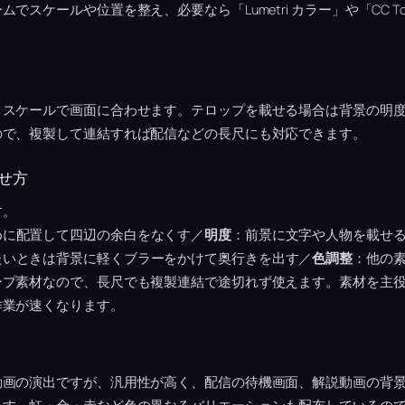
でスケールや位置を整え、必要なら「Lumetri カラー」や「CC T
、スケールで画面に合わせます。テロップを載せる場合は背景の明
ので、複製して連結すれば配信などの長尺にも対応できます。
せ方
す。
めに配置して四辺の余白をなくす／
明度
：前景に文字や人物を載せる
たいときは背景に軽くブラーをかけて奥行きを出す／
色調整
：他の
ープ素材なので、長尺でも複製連結で途切れず使えます。素材を主
作業が速くなります。
動画の演出ですが、汎用性が高く、配信の待機画面、解説動画の背