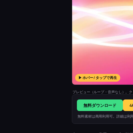
▶ ホバー / タップで再生
プレビュー（ループ・音声なし）。ク
無料ダウンロード
4
無料素材は商用利用可。詳細は利