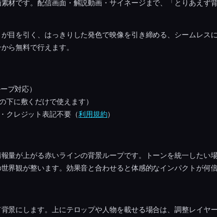
画素材です。配信画面・解説動画・サイネージまで、「とりあえず
きが目を引く、はっきりした発色で映像を引き締める、シームレス
ンから無料で行えます。
ループ対応）
の下に敷くだけで使えます）
・クレジット表記不要（
利用規約
）
情報量が上がる赤いラインの背景ループです。トーンを統一したい
の世界観が整います。効果音と合わせると体感的なインパクトが何
て背景にします。上にテロップや人物を載せる場合は、調整レイヤ