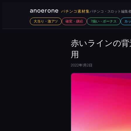
内
anoerone
パチンコ素材集
パチンコ・スロット編集者
容
大当り・激アツ
確変・継続
7揃い・ボーナス
カ
を
ス
キ
赤いラインの背
ッ
用
プ
2022年1月2日