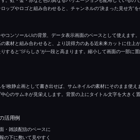
ます。虹・金・赤など色の異なるバリエーションも配布しているの
ロップやロゴと組み合わせると、チャンネルの“決まった見せ方”を
やコンソールUIの背景、データ表示画面のベースとして使えます
系の素材と組み合わせると、より説得力のある近未来カットに仕上
りすると“SFらしさ”が一段と高まります。縮小して画面の一部に置
ムを1枚静止画として書き出せば、サムネイルの素材にそのまま使え
プ中心のサムネが見栄えします。背景の上にタイトル文字を大きく
の活用例
面・雑談配信のベースに
報の下に敷いて見やすく