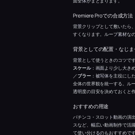
面全体がまとまります。
Premiere Proでの合成方法
背景クリップとして敷いたら
すくなります。ループ素材な
背景としての配置・なじま
背景として使うときのコツで
スケール
：画面より少し大き
／
ブラー
：被写体を主役にし
全体の世界観を統一する。ル
透明度の目安を決めておくと
おすすめの用途
パチンコ・スロット動画の演
スなど、幅広い動画制作で活
て使い分けるのもおすすめです