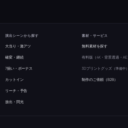
演出シーンから探す
素材・サービス
大当り・激アツ
無料素材を探す
確変・継続
有料版（4K・背景透過・AE
7揃い・ボーナス
3Dプリントグッズ
（準備中
カットイン
制作のご依頼（B2B）
リーチ・予告
放出・閃光