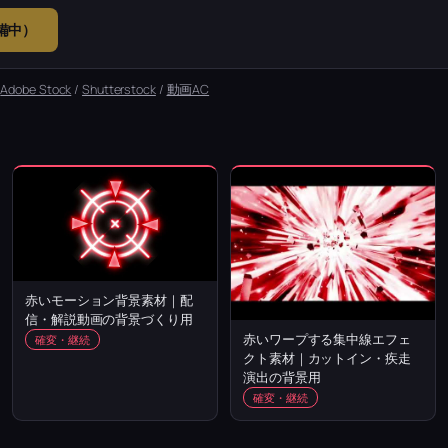
準備中）
：
Adobe Stock
/
Shutterstock
/
動画AC
赤いモーション背景素材｜配
信・解説動画の背景づくり用
赤いワープする集中線エフェ
確変・継続
クト素材｜カットイン・疾走
演出の背景用
確変・継続