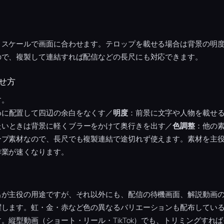
、スケールで画面に合わせます。テロップを載せる場合は背景の明
ので、複製して連結すれば配信などの長尺にも対応できます。
せ方
す。
めに配置して四辺の余白をなくす／
明度
：前景に文字や人物を載せる
たいときは背景に軽くブラーをかけて奥行きを出す／
色調整
：他の
ープ素材なので、長尺でも複製連結で途切れず使えます。素材を主
作業が速くなります。
出が主役の用途ですが、それ以外にも、配信の待機画面、解説動画
躍します。虹・金・赤など色の異なるバリエーションも配布してい
。縦型動画（ショート・リール・TikTok）でも、トリミングすれ