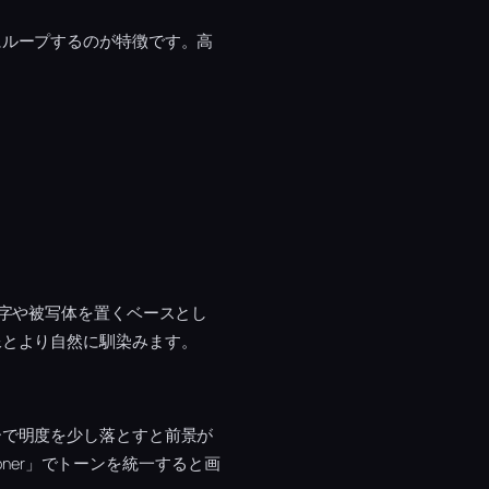
にループするのが特徴です。高
文字や被写体を置くベースとし
像とより自然に馴染みます。
ーで明度を少し落とすと前景が
oner」でトーンを統一すると画