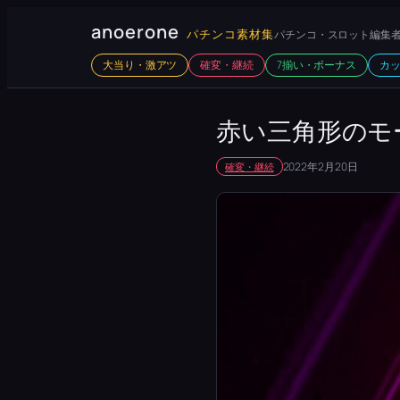
内
anoerone
パチンコ素材集
パチンコ・スロット編集者
容
大当り・激アツ
確変・継続
7揃い・ボーナス
カ
を
ス
キ
赤い三角形のモ
ッ
2022年2月20日
確変・継続
プ