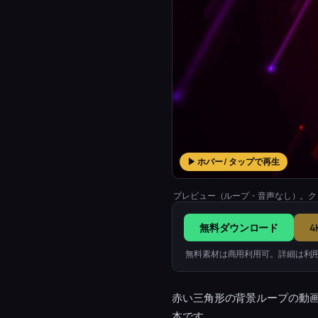
▶ ホバー / タップで再生
プレビュー（ループ・音声なし）。ク
無料ダウンロード
4
無料素材は商用利用可。詳細は利
赤い三角形の背景ループの動
本です。