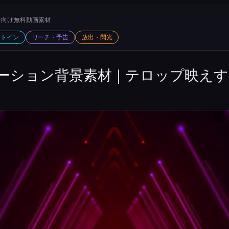
向け 無料動画素材
ットイン
リーチ・予告
放出・閃光
ーション背景素材｜テロップ映えす