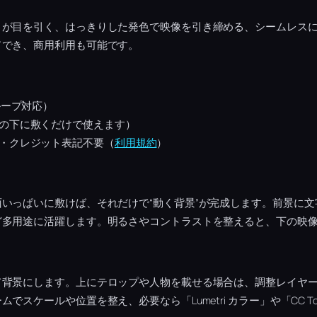
きが目を引く、はっきりした発色で映像を引き締める、シームレス
ドでき、商用利用も可能です。
ループ対応）
の下に敷くだけで使えます）
・クレジット表記不要（
利用規約
）
いっぱいに敷けば、それだけで“動く背景”が完成します。前景に
ど多用途に活躍します。明るさやコントラストを整えると、下の映
て背景にします。上にテロップや人物を載せる場合は、調整レイヤ
でスケールや位置を整え、必要なら「Lumetri カラー」や「CC T