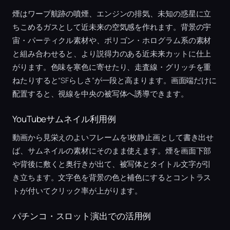
煙はワープ航跡の噴煙、エンジンの排気、未知の惑星に立
ちこめるガスとして近未来の空気感を作れます。背景の宇
宙・パーティクル素材や、ポリゴン・ホログラム系の素材
と組み合わせると、より説得力のある近未来カットに仕上
がります。色味を寒色に寄せたり、走査線・グリッチを重
ねたりすると“SFらしさ”が一段と高まります。画面端だけに
配置すると、視線を中央の被写体へ誘導できます。
YouTubeサムネイル利用例
動画から見栄えのよいフレームを1枚静止画として書き出せ
ば、サムネイルの素材にそのまま使えます。煙を画面下部
や背後に敷くと奥行きが出て、被写体とタイトル文字が引
き立ちます。文字色を背景の色と補色にするとコントラス
トが付いてクリック率が上がります。
パチンコ・スロット演出での活用例