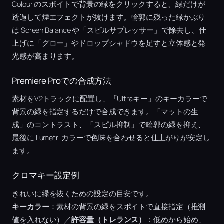
Colour のスポイトで背景の緑をクリックすると、緑だけが
透過して煙エフェクトが抜けます。輪郭に残った緑かぶり
は Screen Balance や「スピルサプレッサー」で除去し、仕
上げに「グロー」やドロップシャドウを足すと立体感と発
光感が高まります。
Premiere Proでの合成方法
素材をV2トラックに配置し、「Ultraキー」のキーカラーで
背景の緑を指定するだけで合成できます。「マットの生
成」のコントラスト、「スピル抑制」で輪郭の緑を抑え、
最後に Lumetri カラーで色味を合わせると仕上がりが安定し
ます。
クロマキー設定例
きれいに緑を抜くための設定の目安です。
キーカラー
：素材の背景の緑をスポイトで直接指定（推測
値を入れない）／
許容量（トレランス）
：低めから始め、