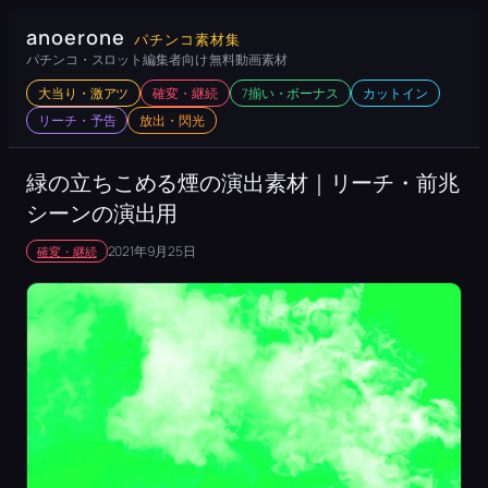
内
anoerone
パチンコ素材集
容
パチンコ・スロット編集者向け 無料動画素材
を
大当り・激アツ
確変・継続
7揃い・ボーナス
カットイン
ス
リーチ・予告
放出・閃光
キ
ッ
緑の立ちこめる煙の演出素材｜リーチ・前兆
プ
シーンの演出用
2021年9月25日
確変・継続