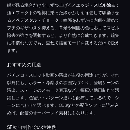
緑が残る場合だけ少しずつ上げる／
エッジ・スピル除去
：
煙エフェクトの輪郭に乗った緑かぶりを除去して馴染ませ
る／
ペデスタル・チョーク
：輪郭をわずかに内側へ締めて
フチのギザつきを抑える。背景や周囲の色に応じてスピル
除去の強さを調整すると、より自然に合成できます。編集
に不慣れな方でも、重ねて描画モードを変えるだけで扱え
ます。
おすすめの用途
パチンコ・スロット動画の演出が主役の用途ですが、それ
以外にも、ホラー・考察系の雰囲気づくり、登場シーンの
演出、ステージのスモーク表現など、幅広い動画制作で活
躍します。色違い・パターン違いも配布しているので、シ
ーンに合わせて選べます。OBSなどの配信ソフトに読み込
めば、配信のオーバーレイ素材にもなります。
SF動画制作での活用例