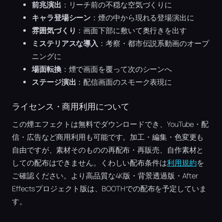
前兆演出
：リーチ前の不穏な空気づくりに
キャラ登場シーン
：煙の中から現れる登場演出に
雰囲気づくり
：画面下部に敷いて奥行きを出す
ミステリアスな導入
：考察・都市伝説系動画のオープ
ニングに
場面転換
：煙で画面を覆って次のシーンへ
ステージ演出
：配信画面のスモーク表現に
ライセンス・商用利用について
この煙エフェクトは無料でダウンロードでき、YouTube・配
信・広告など商用利用も可能です。加工・編集・色変更も
自由ですが、素材そのものの再配布・再販売、自作素材と
しての配布はできません。くわしい配布条件は
利用規約
を
ご確認ください。より高品質な4K版・背景透過版・After
Effectsプロジェクト版は、BOOTHでの配布を予定していま
す。