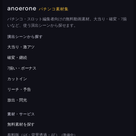
anoerone
パチンコ素材集
パチンコ・スロット編集者向けの無料動画素材。大当り・確変・7揃
いなど、使う演出シーンから探せます。
演出シーンから探す
大当り・激アツ
確変・継続
7揃い・ボーナス
カットイン
リーチ・予告
放出・閃光
素材・サービス
無料素材を探す
有料版（4K・背景透過・AE）
（準備中）