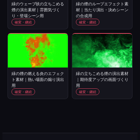
緑のウェーブ状の立ちこめる
緑の煙のループエフェクト素
煙の演出素材｜雰囲気づく
材｜当たり演出・決めシーン
り・登場シーン用
の合成用
確変・継続
確変・継続
緑の煙の燃える炎のエフェク
緑の立ちこめる煙の演出素材
ト素材｜熱い場面の煽り演出
｜期待度アップの画面づくり
用
用
確変・継続
確変・継続