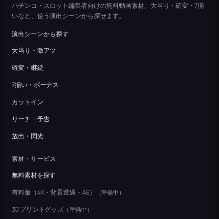
パチンコ・スロット編集者向けの無料動画素材。大当り・確変・7揃
いなど、使う演出シーンから探せます。
演出シーンから探す
大当り・激アツ
確変・継続
7揃い・ボーナス
カットイン
リーチ・予告
放出・閃光
素材・サービス
無料素材を探す
有料版（4K・背景透過・AE）
（準備中）
3Dプリントグッズ
（準備中）