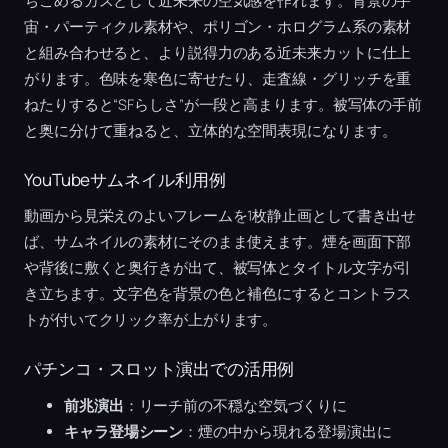
ちこめるガスとして近未来の空気感を作れます。背景の宇
宙・パーティクル素材や、ポリゴン・ホログラム系の素材
と組み合わせると、より説得力のある近未来カットに仕上
がります。色味を寒色に寄せたり、走査線・グリッチを重
ねたりすると“SFらしさ”が一段と高まります。被写体の手前
と奥に分けて重ねると、立体的な空間表現になります。
YouTubeサムネイル利用例
動画から見栄えのよいフレームを1枚静止画として書き出せ
ば、サムネイルの素材にそのまま使えます。煙を画面下部
や背後に敷くと奥行きが出て、被写体とタイトル文字が引
き立ちます。文字色を背景の色と補色にするとコントラス
トが付いてクリック率が上がります。
パチンコ・スロット演出での活用例
前兆演出
：リーチ前の不穏な空気づくりに
キャラ登場シーン
：煙の中から現れる登場演出に