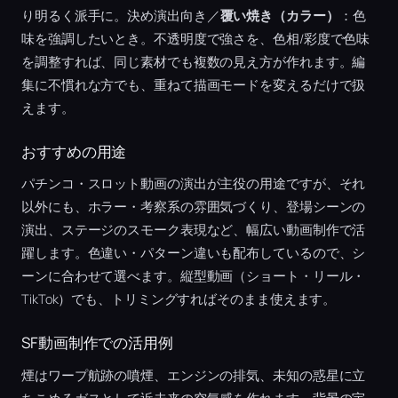
り明るく派手に。決め演出向き／
覆い焼き（カラー）
：色
味を強調したいとき。不透明度で強さを、色相/彩度で色味
を調整すれば、同じ素材でも複数の見え方が作れます。編
集に不慣れな方でも、重ねて描画モードを変えるだけで扱
えます。
おすすめの用途
パチンコ・スロット動画の演出が主役の用途ですが、それ
以外にも、ホラー・考察系の雰囲気づくり、登場シーンの
演出、ステージのスモーク表現など、幅広い動画制作で活
躍します。色違い・パターン違いも配布しているので、シ
ーンに合わせて選べます。縦型動画（ショート・リール・
TikTok）でも、トリミングすればそのまま使えます。
SF動画制作での活用例
煙はワープ航跡の噴煙、エンジンの排気、未知の惑星に立