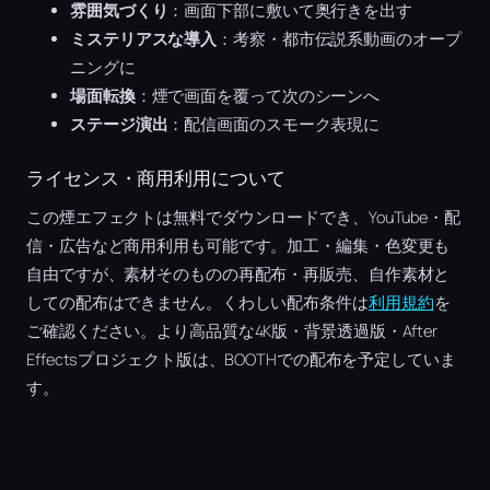
雰囲気づくり
：画面下部に敷いて奥行きを出す
ミステリアスな導入
：考察・都市伝説系動画のオープ
ニングに
場面転換
：煙で画面を覆って次のシーンへ
ステージ演出
：配信画面のスモーク表現に
ライセンス・商用利用について
この煙エフェクトは無料でダウンロードでき、YouTube・配
信・広告など商用利用も可能です。加工・編集・色変更も
自由ですが、素材そのものの再配布・再販売、自作素材と
しての配布はできません。くわしい配布条件は
利用規約
を
ご確認ください。より高品質な4K版・背景透過版・After
Effectsプロジェクト版は、BOOTHでの配布を予定していま
す。