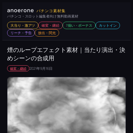
内
anoerone
パチンコ素材集
容
パチンコ・スロット編集者向け 無料動画素材
を
大当り・激アツ
確変・継続
7揃い・ボーナス
カットイン
ス
リーチ・予告
放出・閃光
キ
ッ
煙のループエフェクト素材｜当たり演出・決
プ
めシーンの合成用
2021年9月16日
確変・継続