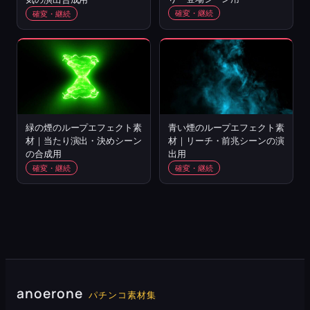
確変・継続
確変・継続
緑の煙のループエフェクト素
青い煙のループエフェクト素
材｜当たり演出・決めシーン
材｜リーチ・前兆シーンの演
の合成用
出用
確変・継続
確変・継続
anoerone
パチンコ素材集