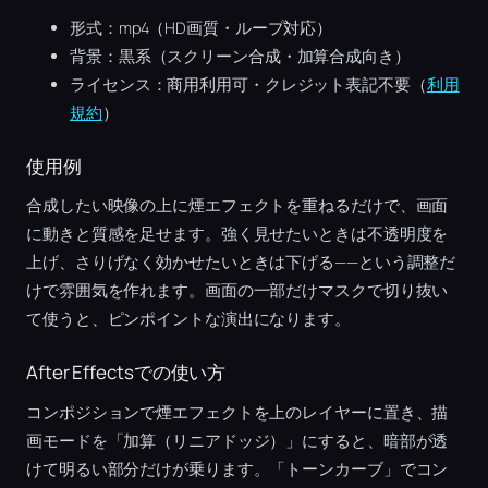
形式：mp4（HD画質・ループ対応）
背景：黒系（スクリーン合成・加算合成向き）
ライセンス：商用利用可・クレジット表記不要（
利用
規約
）
使用例
合成したい映像の上に煙エフェクトを重ねるだけで、画面
に動きと質感を足せます。強く見せたいときは不透明度を
上げ、さりげなく効かせたいときは下げる——という調整だ
けで雰囲気を作れます。画面の一部だけマスクで切り抜い
て使うと、ピンポイントな演出になります。
After Effectsでの使い方
コンポジションで煙エフェクトを上のレイヤーに置き、描
画モードを「加算（リニアドッジ）」にすると、暗部が透
けて明るい部分だけが乗ります。「トーンカーブ」でコン