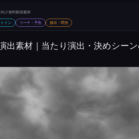
向け 無料動画素材
ットイン
リーチ・予告
放出・閃光
演出素材｜当たり演出・決めシーン