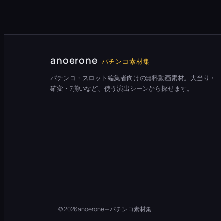
anoerone
パチンコ素材集
パチンコ・スロット編集者向けの無料動画素材。大当り・
確変・7揃いなど、使う演出シーンから探せます。
© 2026 anoerone — パチンコ素材集