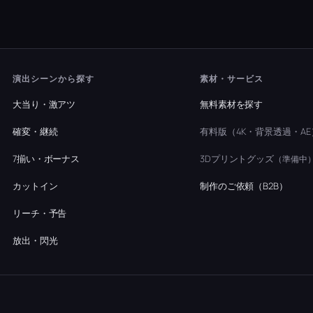
演出シーンから探す
素材・サービス
大当り・激アツ
無料素材を探す
確変・継続
有料版（4K・背景透過・AE
7揃い・ボーナス
3Dプリントグッズ
（準備中
カットイン
制作のご依頼（B2B）
リーチ・予告
放出・閃光