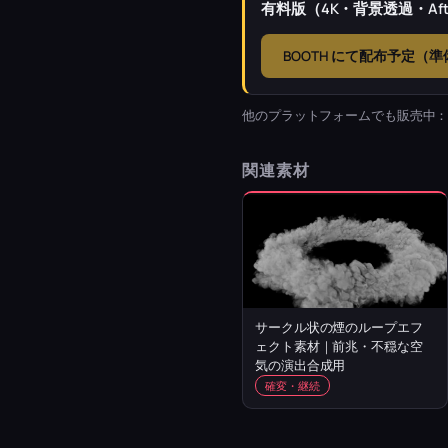
有料版（4K・背景透過・Afte
BOOTH にて配布予定（
他のプラットフォームでも販売中
関連素材
サークル状の煙のループエフ
ェクト素材｜前兆・不穏な空
気の演出合成用
確変・継続