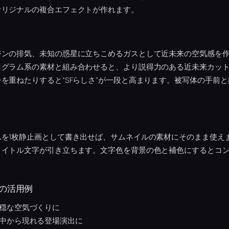
オリジナルの複合エフェクトが作れます。
ジンの排気、未知の惑星に立ちこめるガスとして近未来の空気感を
ログラム系の素材と組み合わせると、より説得力のある近未来カッ
を重ねたりすると“SFらしさ”が一段と高まります。被写体の手前
ムを1枚静止画として書き出せば、サムネイルの素材にそのまま使え
タイトル文字が引き立ちます。文字色を背景の色と補色にするとコ
の活用例
穏な空気づくりに
中から現れる登場演出に