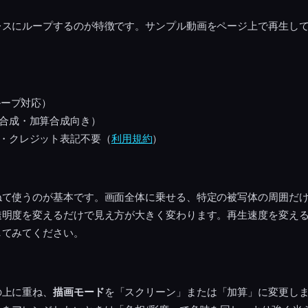
レスにループするのが特徴です。サンプル動画をページ上で再生し
ループ対応）
合成・加算合成向き）
・クレジット表記不要（
利用規約
）
ねて使うのが基本です。画面全体に乗せる、特定の被写体の周囲だ
透明度を変えるだけで見え方が大きく変わります。再生速度を変え
してみてください。
の上に重ね、
描画モード
を「スクリーン」または「加算」に変更し