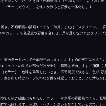
色をアレンジしたいときは「色相/彩度」で色味を回し、より強く光
は「ブラー（ガウス）」を軽くかけると背景と一体化します。
に置き、不透明度の描画モードを「加算」または「スクリーン」に
metri カラー」で色温度や彩度を合わせ、尺が足りなければクリッ
。
で、描画モードだけで合成が完結します。おすすめの設定は次のと
煙エフェクトの明るい部分だけが乗り、暗部は透過します／
加算（
き（カラー）
：色味を強調したいとき。不透明度で強さを、色相/彩
す。書き出し時はループのつなぎ目を確認しておくと、より滑らか
画や切り抜き編集はもちろん、ホラー・考察系の雰囲気づくり、登
制作で活躍します。色違い・パターン違いも配布しているので、シ