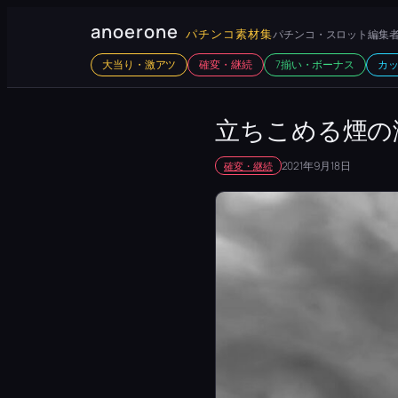
内
anoerone
パチンコ素材集
パチンコ・スロット編集者
容
大当り・激アツ
確変・継続
7揃い・ボーナス
カ
を
ス
キ
立ちこめる煙の
ッ
2021年9月18日
確変・継続
プ