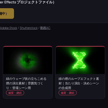
r Effects プロジェクトファイル）
準備中）
：
Adobe Stock
/
Shutterstock
/
動画AC
緑のウェーブ状の立ちこめる
緑の煙のループエフェクト素
煙の演出素材｜雰囲気づく
材｜当たり演出・決めシーン
り・登場シーン用
の合成用
確変・継続
確変・継続