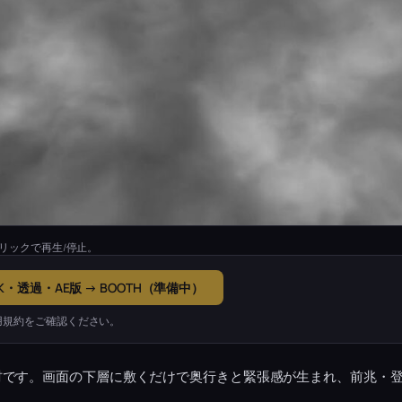
リックで再生/停止。
K・透過・AE版 → BOOTH（準備中）
用規約をご確認ください。
材です。画面の下層に敷くだけで奥行きと緊張感が生まれ、前兆・