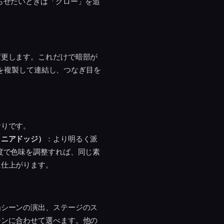
らせたいときは「グロー」を追
変更します。これだけで暗部が
プを複製して連結し、つなぎ目を
おりです。
リニアドッジ）
：より明るく派
度で色味を調整すれば、同じ素
に仕上がります。
場シーンの演出、ステージのス
ーンに合わせて選べます。他の