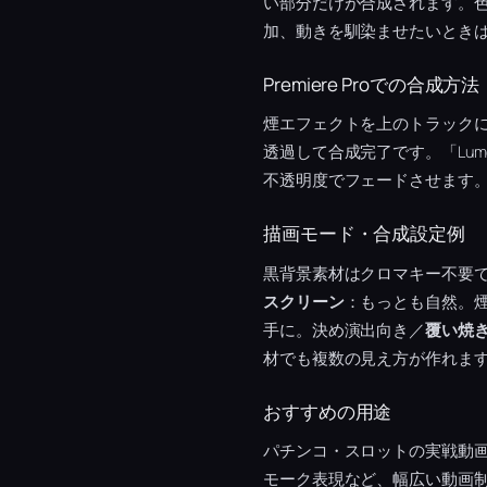
い部分だけが合成されます。
加、動きを馴染ませたいとき
Premiere Proでの合成方法
煙エフェクトを上のトラック
透過して合成完了です。「Lu
不透明度でフェードさせます
描画モード・合成設定例
黒背景素材はクロマキー不要
スクリーン
：もっとも自然。
手に。決め演出向き／
覆い焼
材でも複数の見え方が作れま
おすすめの用途
パチンコ・スロットの実戦動
モーク表現など、幅広い動画