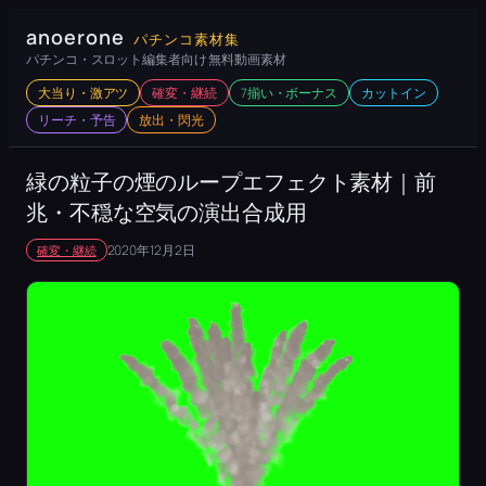
内
anoerone
パチンコ素材集
容
パチンコ・スロット編集者向け 無料動画素材
を
大当り・激アツ
確変・継続
7揃い・ボーナス
カットイン
ス
リーチ・予告
放出・閃光
キ
ッ
緑の粒子の煙のループエフェクト素材｜前
プ
兆・不穏な空気の演出合成用
2020年12月2日
確変・継続