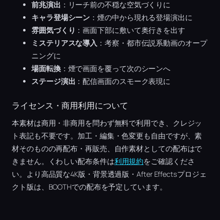
前兆演出
：リーチ前の不穏な空気づくりに
キャラ登場シーン
：煙の中から現れる登場演出に
雰囲気づくり
：画面下部に敷いて奥行きを出す
ミステリアスな導入
：考察・都市伝説系動画のオープ
ニングに
場面転換
：煙で画面を覆って次のシーンへ
ステージ演出
：配信画面のスモーク表現に
ライセンス・商用利用について
本素材は商用・非商用を問わず無料で利用でき、クレジッ
ト表記も不要です。加工・編集・色変更も自由ですが、素
材そのものの再配布・再販売、自作素材としての配布はで
きません。くわしい配布条件は
利用規約
をご確認くださ
い。より高品質な4K版・背景透過版・After Effectsプロジェ
クト版は、BOOTHでの配布を予定しています。