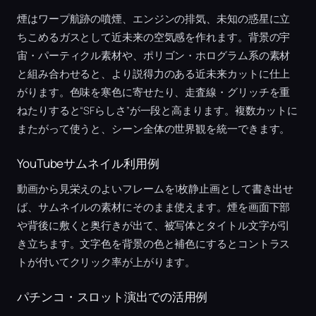
煙はワープ航跡の噴煙、エンジンの排気、未知の惑星に立
ちこめるガスとして近未来の空気感を作れます。背景の宇
宙・パーティクル素材や、ポリゴン・ホログラム系の素材
と組み合わせると、より説得力のある近未来カットに仕上
がります。色味を寒色に寄せたり、走査線・グリッチを重
ねたりすると“SFらしさ”が一段と高まります。複数カットに
またがって使うと、シーン全体の世界観を統一できます。
YouTubeサムネイル利用例
動画から見栄えのよいフレームを1枚静止画として書き出せ
ば、サムネイルの素材にそのまま使えます。煙を画面下部
や背後に敷くと奥行きが出て、被写体とタイトル文字が引
き立ちます。文字色を背景の色と補色にするとコントラス
トが付いてクリック率が上がります。
パチンコ・スロット演出での活用例