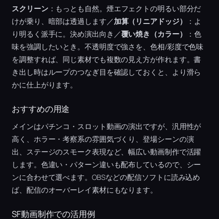
スクリーン
：もっとも自然。煙エフェクトの明るい部分だ
けが乗り、暗部は透過します／
加算（リニアドッジ）
：よ
り明るく派手に。決め演出向き／
覆い焼き（カラー）
：色
味を強調したいとき。不透明度で強さを、色相/彩度で色味
を調整すれば、同じ素材でも複数の見え方が作れます。書
き出し時はループのつなぎ目を確認しておくと、より滑ら
かに仕上がります。
おすすめの用途
メインはパチンコ・スロット動画の演出ですが、汎用性が
高く、ホラー・考察系の雰囲気づくり、登場シーンの演
出、ステージのスモーク表現など、幅広い動画制作で活躍
します。色違い・パターン違いも配布しているので、シー
ンに合わせて選べます。OBSなどの配信ソフトに読み込め
ば、配信のオーバーレイ素材にもなります。
SF動画制作での活用例