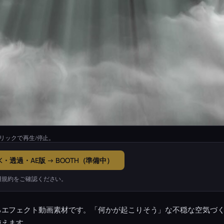
リックで再生/停止。
K・透過・AE版 → BOOTH（準備中）
用規約をご確認ください。
るエフェクト動画素材です。「何かが起こりそう」な不穏な空気づ
使えます。