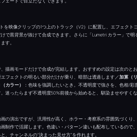
スフェードで目立たなくできます。
煙エフェクトを映像クリップの1つ上のトラック（V2）に配置し、エフェク
けで黒背景が抜けて合成できます。さらに「Lumetri カラー」で
ります。
で、描画モードだけで合成が完結します。おすすめの設定は次のと
煙エフェクトの明るい部分だけが乗り、暗部は透過します／
加算（
き（カラー）
：色味を強調したいとき。不透明度で強さを、色相/彩
。迷ったらまず不透明度50%前後から始めると、馴染ませやすく
動画の演出ですが、汎用性が高く、ホラー・考察系の雰囲気づくり
動画制作で活躍します。色違い・パターン違いも配布しているので
と、チャンネルの“決まった見せ方”を作れます。