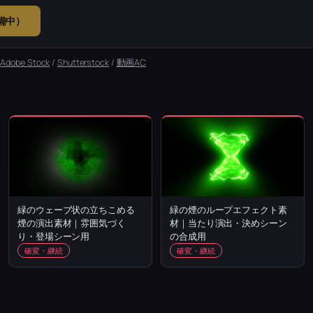
準備中）
：
Adobe Stock
/
Shutterstock
/
動画AC
緑のウェーブ状の立ちこめる
緑の煙のループエフェクト素
煙の演出素材｜雰囲気づく
材｜当たり演出・決めシーン
り・登場シーン用
の合成用
確変・継続
確変・継続