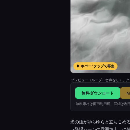
▶ ホバー / タップで再生
プレビュー（ループ・音声なし）。ク
無料ダウンロード
4
無料素材は商用利用可。詳細は利
光の煙がゆらゆらと立ちこめ
ラ登場シーンの雰囲気出しに