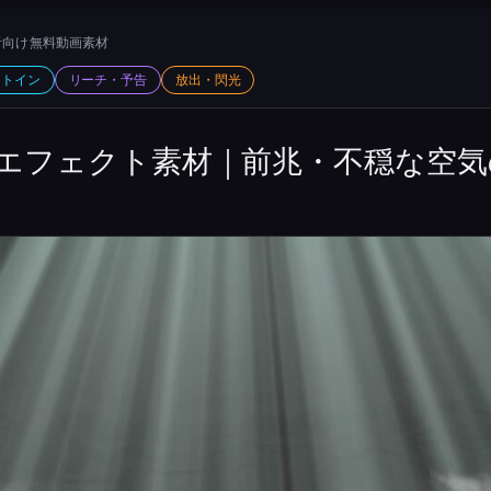
向け 無料動画素材
ットイン
リーチ・予告
放出・閃光
エフェクト素材｜前兆・不穏な空気