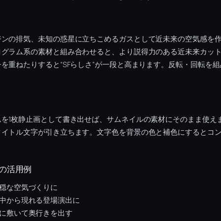
ジンの排気、未知の惑星に立ちこめるガスとして近未来の空気感を
ログラム系の素材と組み合わせると、より説得力のある近未来カッ
を重ねたりすると“SFらしさ”が一段と高まります。反転・回転を
ムを1枚静止画として書き出せば、サムネイルの素材にそのまま使え
タイトル文字が引き立ちます。文字色を背景の色と補色にするとコ
の活用例
穏な空気づくりに
中から現れる登場演出に
に敷いて奥行きを出す