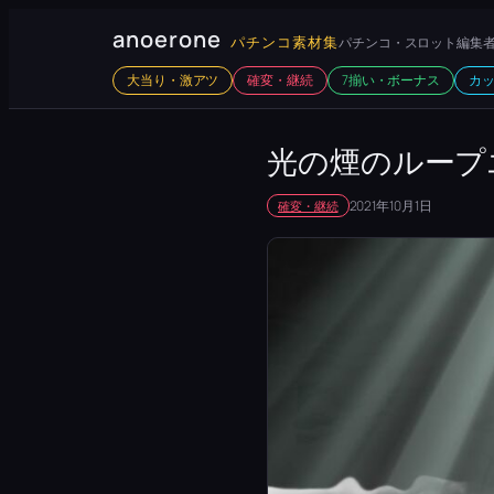
内
anoerone
パチンコ素材集
パチンコ・スロット編集者
容
大当り・激アツ
確変・継続
7揃い・ボーナス
カ
を
ス
キ
光の煙のループ
ッ
2021年10月1日
確変・継続
プ