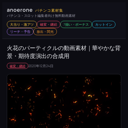
内
anoerone
パチンコ素材集
容
パチンコ・スロット編集者向け 無料動画素材
を
大当り・激アツ
確変・継続
7揃い・ボーナス
カットイン
ス
リーチ・予告
放出・閃光
キ
ッ
火花のパーティクルの動画素材｜華やかな背
プ
景・期待度演出の合成用
2020年12月24日
確変・継続