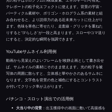
光の粒子はホログラムの構成要素、エネルギーの可視化、
テレポートの粒子化エフェクトに使えます。背景の宇宙・
パーティクル素材や、ポリゴン・ホログラム系の素材と組
み合わせると、より説得力のある近未来カットに仕上がり
ます。色味を寒色に寄せたり、走査線・グリッチを重ねた
りすると“SFらしさ”が一段と高まります。スローやコマ送り
にすると、決定的な瞬間を強調できます。
YouTubeサムネイル利用例
動画から見栄えのよいフレームを1枚静止画として書き出せ
ば、サムネイルの素材にそのまま使えます。光の粒子を被
写体の周囲に散らすと、立体感と華やかさのあるサムネに
なります。文字色を背景の色と補色にするとコントラスト
が付いてクリック率が上がります。
パチンコ・スロット演出での活用例
大当り中の背景
：出玉獲得中の画面に敷いて高揚感を