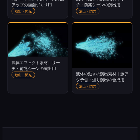
アップの画面づくり用
チ・前兆シーンの演出用
放出・閃光
放出・閃光
流体エフェクト素材｜リー
チ・前兆シーンの演出用
液体の動きの演出素材｜激ア
放出・閃光
ツ予告・煽り演出の合成用
放出・閃光