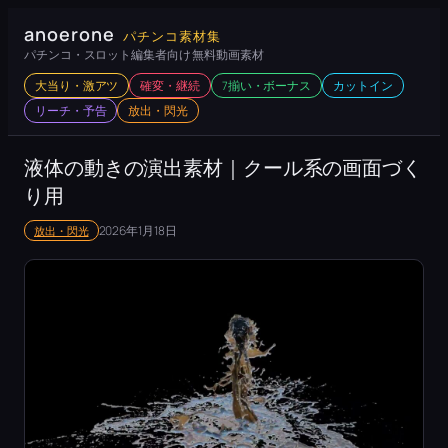
内
anoerone
パチンコ素材集
容
パチンコ・スロット編集者向け 無料動画素材
を
大当り・激アツ
確変・継続
7揃い・ボーナス
カットイン
ス
リーチ・予告
放出・閃光
キ
ッ
液体の動きの演出素材｜クール系の画面づく
プ
り用
2026年1月18日
放出・閃光