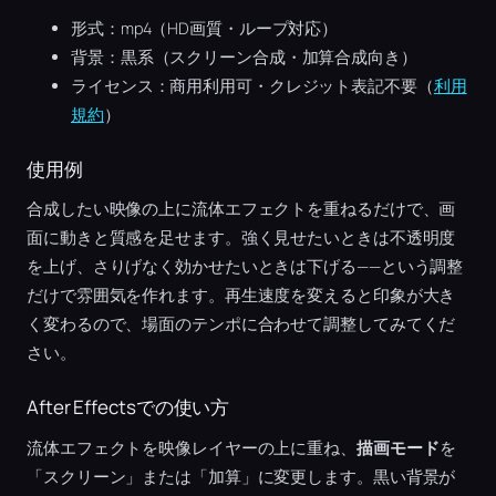
形式：mp4（HD画質・ループ対応）
背景：黒系（スクリーン合成・加算合成向き）
ライセンス：商用利用可・クレジット表記不要（
利用
規約
）
使用例
合成したい映像の上に流体エフェクトを重ねるだけで、画
面に動きと質感を足せます。強く見せたいときは不透明度
を上げ、さりげなく効かせたいときは下げる——という調整
だけで雰囲気を作れます。再生速度を変えると印象が大き
く変わるので、場面のテンポに合わせて調整してみてくだ
さい。
After Effectsでの使い方
流体エフェクトを映像レイヤーの上に重ね、
描画モード
を
「スクリーン」または「加算」に変更します。黒い背景が