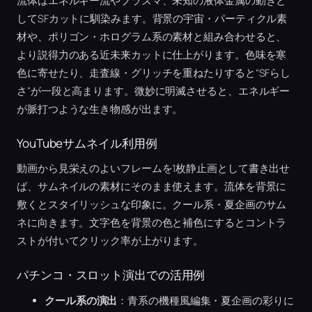
流体はエネルギー流やプラズマ、未知の液体金属の動きと
してSFカットに馴染みます。背景の宇宙・パーティクル素
材や、ポリゴン・ホログラム系の素材と組み合わせると、
より説得力のある近未来カットに仕上がります。色味を寒
色に寄せたり、走査線・グリッチを重ねたりすると“SFらし
さ”が一段と高まります。微妙に明滅させると、エネルギー
が脈打つような生き物感が出ます。
YouTubeサムネイル利用例
動画から見栄えのよいフレームを1枚静止画として書き出せ
ば、サムネイルの素材にそのまま使えます。流体を背景に
敷くとスタイリッシュな印象に。クール系・夏企画のサム
ネに向きます。文字色を背景の色と補色にするとコントラ
ストが付いてクリック率が上がります。
パチンコ・スロット演出での活用例
クール系の演出
：青系の機種風編集・夏企画の彩りに