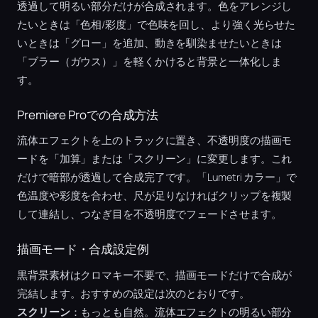
透過して明るい部分だけが合成されます。色をアレンジし
たいときは「色相/彩度」で色味を回し、より強く光らせた
いときは「グロー」を追加、動きを馴染ませたいときは
「ブラー（ガウス）」を軽くかけると背景と一体化しま
す。
Premiere Proでの合成方法
流体エフェクトを上のトラックに置き、不透明度の描画モ
ードを「加算」または「スクリーン」に変更します。これ
だけで暗部が透過して合成完了です。「Lumetri カラー」で
色温度や彩度を合わせ、尺が足りなければクリップを複製
して連結し、つなぎ目を不透明度でフェードさせます。
描画モード・合成設定例
黒背景素材はクロマキー不要で、描画モードだけで合成が
完結します。おすすめの設定は次のとおりです。
スクリーン
：もっとも自然。流体エフェクトの明るい部分