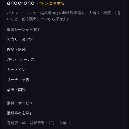
anoerone
パチンコ素材集
パチンコ・スロット編集者向けの無料動画素材。大当り・確変・7揃
いなど、使う演出シーンから探せます。
演出シーンから探す
大当り・激アツ
確変・継続
7揃い・ボーナス
カットイン
リーチ・予告
放出・閃光
素材・サービス
無料素材を探す
有料版（4K・背景透過・AE）
（準備中）