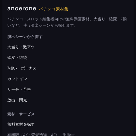
anoerone
パチンコ素材集
パチンコ・スロット編集者向けの無料動画素材。大当り・確変・7揃
いなど、使う演出シーンから探せます。
演出シーンから探す
大当り・激アツ
確変・継続
7揃い・ボーナス
カットイン
リーチ・予告
放出・閃光
素材・サービス
無料素材を探す
有料版（4K・背景透過・AE）
（準備中）