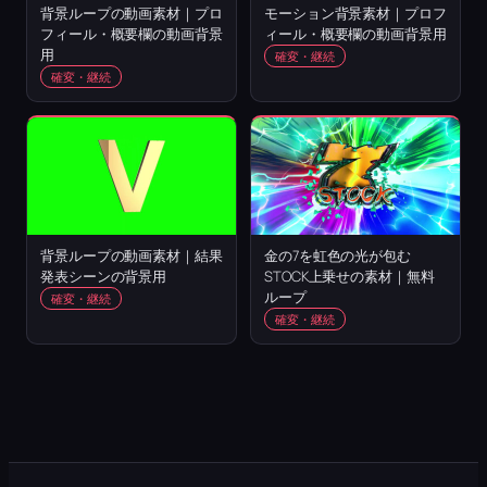
背景ループの動画素材｜プロ
モーション背景素材｜プロフ
フィール・概要欄の動画背景
ィール・概要欄の動画背景用
用
確変・継続
確変・継続
背景ループの動画素材｜結果
金の7を虹色の光が包む
発表シーンの背景用
STOCK上乗せの素材｜無料
ループ
確変・継続
確変・継続