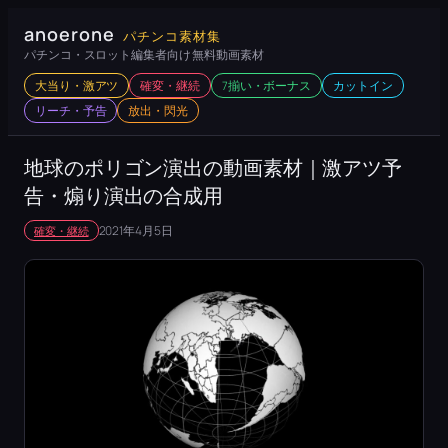
内
anoerone
パチンコ素材集
容
パチンコ・スロット編集者向け 無料動画素材
を
大当り・激アツ
確変・継続
7揃い・ボーナス
カットイン
ス
リーチ・予告
放出・閃光
キ
ッ
地球のポリゴン演出の動画素材｜激アツ予
プ
告・煽り演出の合成用
2021年4月5日
確変・継続