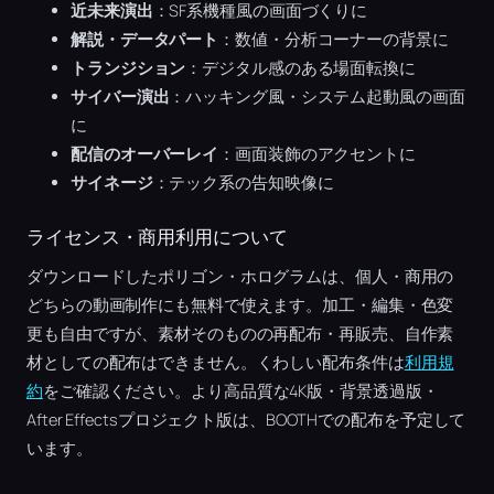
近未来演出
：SF系機種風の画面づくりに
解説・データパート
：数値・分析コーナーの背景に
トランジション
：デジタル感のある場面転換に
サイバー演出
：ハッキング風・システム起動風の画面
に
配信のオーバーレイ
：画面装飾のアクセントに
サイネージ
：テック系の告知映像に
ライセンス・商用利用について
ダウンロードしたポリゴン・ホログラムは、個人・商用の
どちらの動画制作にも無料で使えます。加工・編集・色変
更も自由ですが、素材そのものの再配布・再販売、自作素
材としての配布はできません。くわしい配布条件は
利用規
約
をご確認ください。より高品質な4K版・背景透過版・
After Effectsプロジェクト版は、BOOTHでの配布を予定して
います。