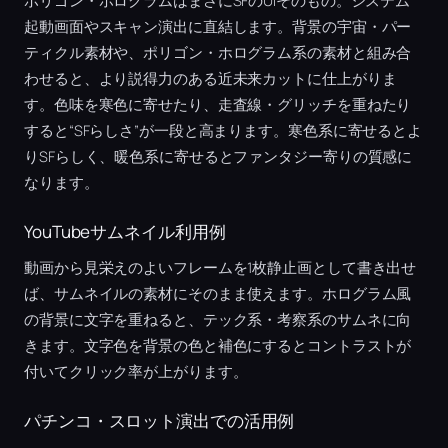
ポリゴン・ホログラムはまさにSFのUIそのもの。システム
起動画面やスキャン演出に直結します。背景の宇宙・パー
ティクル素材や、ポリゴン・ホログラム系の素材と組み合
わせると、より説得力のある近未来カットに仕上がりま
す。色味を寒色に寄せたり、走査線・グリッチを重ねたり
すると“SFらしさ”が一段と高まります。寒色系に寄せるとよ
りSFらしく、暖色系に寄せるとファンタジー寄りの質感に
なります。
YouTubeサムネイル利用例
動画から見栄えのよいフレームを1枚静止画として書き出せ
ば、サムネイルの素材にそのまま使えます。ホログラム風
の背景に文字を重ねると、テック系・考察系のサムネに向
きます。文字色を背景の色と補色にするとコントラストが
付いてクリック率が上がります。
パチンコ・スロット演出での活用例