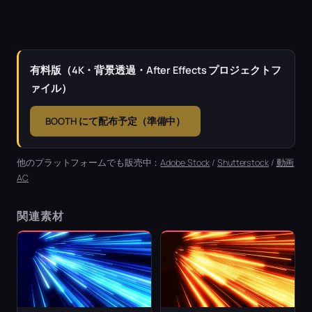
有料版（4K・背景透過・After Effects プロジェクトフ
ァイル）
BOOTH にて配布予定（準備中）
他のプラットフォームでも販売中：
Adobe Stock
/
Shutterstock
/
動画
AC
関連素材