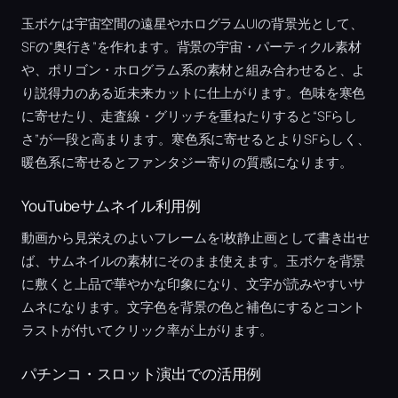
玉ボケは宇宙空間の遠星やホログラムUIの背景光として、
SFの“奥行き”を作れます。背景の宇宙・パーティクル素材
や、ポリゴン・ホログラム系の素材と組み合わせると、よ
り説得力のある近未来カットに仕上がります。色味を寒色
に寄せたり、走査線・グリッチを重ねたりすると“SFらし
さ”が一段と高まります。寒色系に寄せるとよりSFらしく、
暖色系に寄せるとファンタジー寄りの質感になります。
YouTubeサムネイル利用例
動画から見栄えのよいフレームを1枚静止画として書き出せ
ば、サムネイルの素材にそのまま使えます。玉ボケを背景
に敷くと上品で華やかな印象になり、文字が読みやすいサ
ムネになります。文字色を背景の色と補色にするとコント
ラストが付いてクリック率が上がります。
パチンコ・スロット演出での活用例