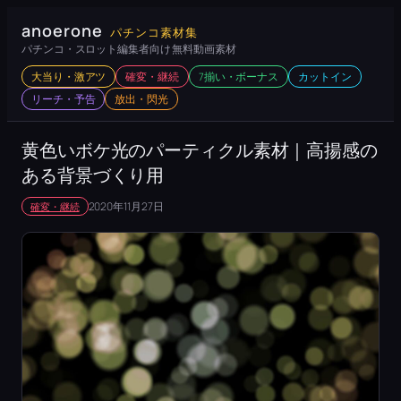
内
anoerone
パチンコ素材集
容
パチンコ・スロット編集者向け 無料動画素材
を
大当り・激アツ
確変・継続
7揃い・ボーナス
カットイン
ス
リーチ・予告
放出・閃光
キ
ッ
黄色いボケ光のパーティクル素材｜高揚感の
プ
ある背景づくり用
2020年11月27日
確変・継続