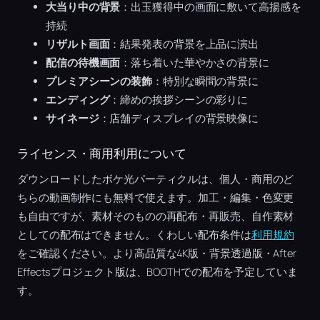
大当り中の背景
：出玉獲得中の画面に敷いて高揚感を
持続
リザルト画面
：結果発表の背景を上品に演出
配信の待機画面
：落ち着いた華やかさの背景に
プレミアシーンの装飾
：特別な瞬間の背景に
エンディング
：締めの挨拶シーンの彩りに
サイネージ
：店舗ディスプレイの背景映像に
ライセンス・商用利用について
ダウンロードしたボケ光パーティクルは、個人・商用のど
ちらの動画制作にも無料で使えます。加工・編集・色変更
も自由ですが、素材そのものの再配布・再販売、自作素材
としての配布はできません。くわしい配布条件は
利用規約
をご確認ください。より高品質な4K版・背景透過版・After
Effectsプロジェクト版は、BOOTHでの配布を予定していま
す。