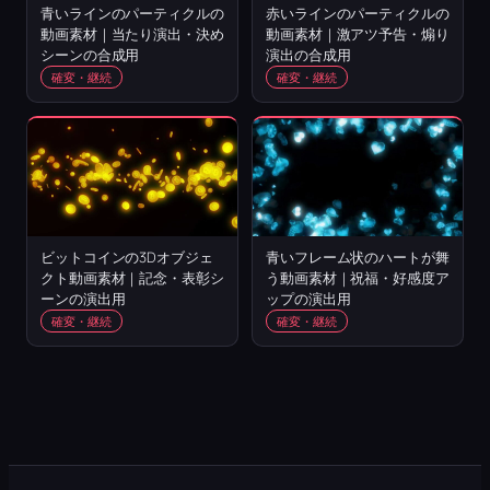
青いラインのパーティクルの
赤いラインのパーティクルの
動画素材｜当たり演出・決め
動画素材｜激アツ予告・煽り
シーンの合成用
演出の合成用
確変・継続
確変・継続
ビットコインの3Dオブジェ
青いフレーム状のハートが舞
クト動画素材｜記念・表彰シ
う動画素材｜祝福・好感度ア
ーンの演出用
ップの演出用
確変・継続
確変・継続