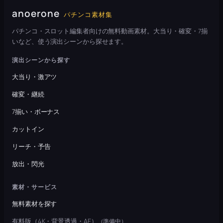
anoerone
パチンコ素材集
パチンコ・スロット編集者向けの無料動画素材。大当り・確変・7揃
いなど、使う演出シーンから探せます。
演出シーンから探す
大当り・激アツ
確変・継続
7揃い・ボーナス
カットイン
リーチ・予告
放出・閃光
素材・サービス
無料素材を探す
有料版（4K・背景透過・AE）
（準備中）