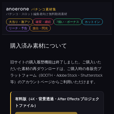
内
anoerone
パチンコ素材集
容
パチンコ・スロット編集者向け 無料動画素材
を
大当り・激アツ
確変・継続
7揃い・ボーナス
カットイン
ス
リーチ・予告
放出・閃光
キ
ッ
プ
購入済み素材について
旧サイトの購入履歴機能は終了しました。ご購入いた
だいた素材の再ダウンロードは、ご購入時の各販売プ
ラットフォーム（BOOTH・Adobe Stock・Shutterstock
等）のアカウントページからご利用いただけます。
有料版（4K・背景透過・After Effects プロジェク
トファイル）