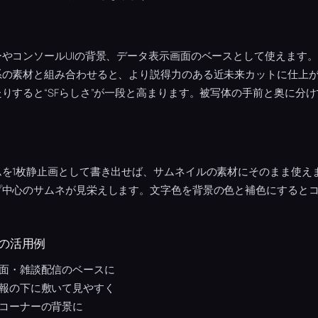
やコンソールUIの背景、データ表示画面のベースとして使えます
系の素材と組み合わせると、より説得力のある近未来カットに仕上
りすると“SFらしさ”が一段と高まります。被写体の手前と奥に分
ムを1枚静止画として書き出せば、サムネイルの素材にそのまま使え
プ中心のサムネが見栄えします。文字色を背景の色と補色にすると
の活用例
面・雑談配信のベースに
報の下に敷いて見やすく
コーナーの背景に