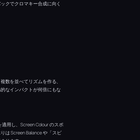
バックでクロマキー合成に向く
、複数を並べてリズムを作る、
感的なインパクトが何倍にもな
、Screen Colour のスポ
een Balance や「スピ