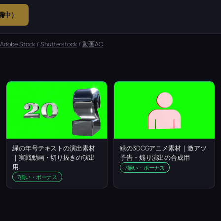
準備中）
：
Adobe Stock
/
Shutterstock
/
動画AC
緑の年号テキストの演出素材
緑の3DCGアニメ素材｜激アツ
｜実戦動画・切り抜きの演出
予告・煽り演出の合成用
用
7揃い・ボーナス
7揃い・ボーナス