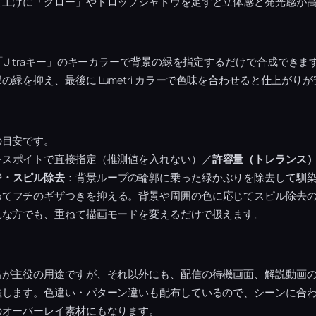
仕上げに「グロー」やドロップシャドウを足すと立体感と発光感が
「Ultraキー」のキーカラーで背景の緑を指定するだけで合成でき
緑を抑え、最後に Lumetri カラーで色味を合わせると仕上がり
の目安です。
をスポイトで直接指定（推測値を入れない）／
許容量（トレランス
ジ・スピル除去
：背景ループの輪郭に乗った緑かぶりを除去して馴
めてフチのギザつきを抑える。背景や周囲の色に応じてスピル除去
れな方でも、重ねて描画モードを変えるだけで扱えます。
出が主役の用途ですが、それ以外にも、配信の待機画面、解説動画
します。色違い・パターン違いも配布しているので、シーンに合わ
のオーバーレイ素材にもなります。