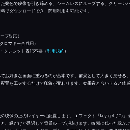
した発色で映像を引き締める、シームレスにループする、グリーン
無料でダウンロードでき、商用利用も可能です。
ループ対応）
クロマキー合成用）
・クレジット表記不要（
利用規約
）
いてお好きな画面に重ねるのが基本です。前景として大きく見せる
、配置を工夫するだけで印象が変わります。効果音と合わせると体
の上のレイヤーに配置します。エフェクト「Keylight (1.2)」を適用し
、緑だけが透過して背景ループが抜けます。輪郭に残った緑かぶりは Scr