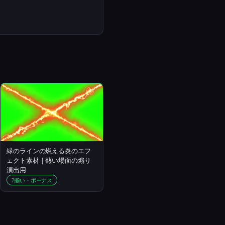
緑のラインの燃える炎のエフ
ェクト素材｜熱い場面の煽り
演出用
7揃い・ボーナス