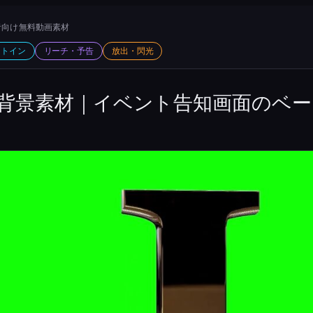
向け 無料動画素材
ットイン
リーチ・予告
放出・閃光
背景素材｜イベント告知画面のベー