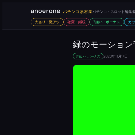
内
anoerone
パチンコ素材集
パチンコ・スロット編集者
容
大当り・激アツ
確変・継続
7揃い・ボーナス
カ
を
ス
キ
緑のモーション
ッ
2020年11月17日
7揃い・ボーナス
プ