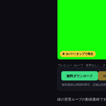
▶ ホバー / タップで再生
プレビュー（ループ・音声なし）。ク
無料ダウンロード
4
無料素材は商用利用可。詳細は利
緑の背景ループの動画素材で