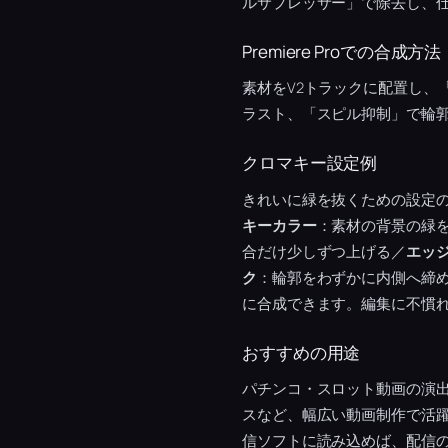
ルサプレッサー」で除去し、
Premiere Proでの合成方法
素材をV2トラックに配置し、
ラスト、「スピル抑制」で輪郭の
クロマキー設定例
きれいに緑を抜くための設定
キーカラー
：素材の背景の緑
合だけ少しずつ上げる／
エッ
ク
：輪郭をわずかに内側へ締
に合成できます。編集に不慣
おすすめの用途
パチンコ・スロット動画の演
スなど、幅広い動画制作で活躍
信ソフトに読み込めば、配信