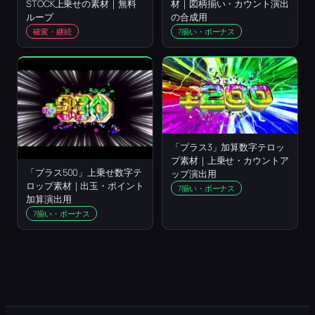
STOCK上乗せの素材｜無料
材｜図柄揃い・カウント演出
ループ
の合成用
確変・継続
7揃い・ボーナス
「プラス3」加算数字テロッ
プ素材｜上乗せ・カウントア
「プラス500」上乗せ数字テ
ップ演出用
ロップ素材｜出玉・ポイント
7揃い・ボーナス
加算演出用
7揃い・ボーナス