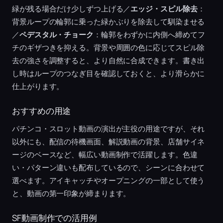
緑が残る場合だけ少しずつ上げる／
エッジ・スピル除去
：
背景ループの輪郭に乗った緑かぶりを除去して馴染ませる
／
ペデスタル・チョーク
：輪郭をわずかに内側へ締めてフ
チのギザつきを抑える。背景や周囲の色に応じてスピル除
去の強さを調整すると、より自然に合成できます。書き出
し時はループのつなぎ目を確認しておくと、より滑らかに
仕上がります。
おすすめの用途
パチンコ・スロット動画の演出が主役の用途ですが、それ
以外にも、配信の待機画面、解説動画の背景、店舗サイネ
ージのベースなど、幅広い動画制作で活躍します。色違
い・パターン違いも配布しているので、シーンに合わせて
選べます。アイキャッチやオープニングの一部として使う
と、動画の第一印象が締まります。
SF動画制作での活用例