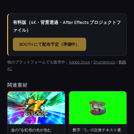
有料版（4K・背景透過・After Effects プロジェクトフ
ァイル）
BOOTH にて配布予定（準備中）
他のプラットフォームでも販売中：
Adobe Stock
/
Shutterstock
/
動画
AC
関連素材
金の7を虹色の光が包む
数字「5」の立体テキスト素