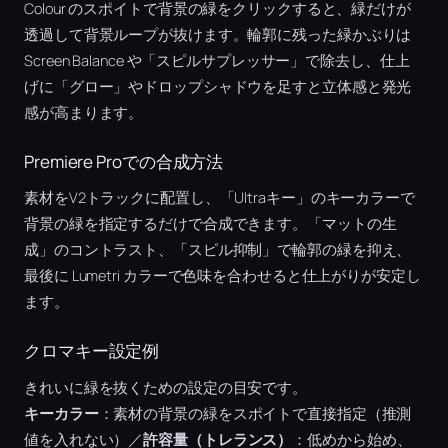
Colour のスポイトで背景の緑をクリックすると、緑だけが
透過して背景ループが抜けます。輪郭に残った緑かぶりは
Screen Balance や「スピルサプレッサー」で除去し、仕上
げに「グロー」やドロップシャドウを足すと立体感と発光
感が高まります。
Premiere Proでの合成方法
素材をV2トラックに配置し、「Ultraキー」のキーカラーで
背景の緑を指定するだけで合成できます。「マットの生
成」のコントラスト、「スピル抑制」で輪郭の緑を抑え、
最後に Lumetri カラーで色味を合わせると仕上がりが安定し
ます。
クロマキー設定例
きれいに緑を抜くための設定の目安です。
キーカラー
：素材の背景の緑をスポイトで直接指定（推測
値を入れない）／
許容量（トレランス）
：低めから始め、