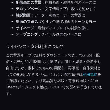
配信画面の背景
：待機画面・雑談配信のベースに
テロップベース
：文字情報の下に敷いて見やすく
解説動画
：データ・考察コーナーの背景に
場面の雰囲気づくり
：色味で場面のトーンを統一
サイネージ
：店舗ディスプレイの背景映像に
オープニング
：タイトル画面のベースに
ライセンス・商用利用について
この背景ループは無料でダウンロードでき、YouTube・配
信・広告など商用利用も可能です。加工・編集・色変更も
自由ですが、素材そのものの再配布・再販売、自作素材と
しての配布はできません。くわしい配布条件は
利用規約
を
ご確認ください。より高品質な4K版・背景透過版・After
Effectsプロジェクト版は、BOOTHでの配布を予定していま
す。