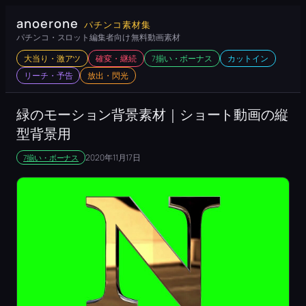
内
anoerone
パチンコ素材集
容
パチンコ・スロット編集者向け 無料動画素材
を
大当り・激アツ
確変・継続
7揃い・ボーナス
カットイン
ス
リーチ・予告
放出・閃光
キ
ッ
緑のモーション背景素材｜ショート動画の縦
プ
型背景用
2020年11月17日
7揃い・ボーナス