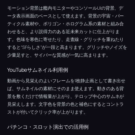
モーション背景は艦内モニターやコンソールUIの背景、デ
ータ表示画面のベースとして使えます。背景の宇宙・パー
ティクル素材や、ポリゴン・ホログラム系の素材と組み合
わせると、より説得力のある近未来カットに仕上がりま
す。色味を寒色に寄せたり、走査線・グリッチを重ねたり
すると“SFらしさ”が一段と高まります。グリッチやノイズを
少量足すと、サイバーな質感が一気に高まります。
YouTubeサムネイル利用例
動画から見栄えのよいフレームを1枚静止画として書き出せ
ば、サムネイルの素材にそのまま使えます。動きのある背
景を敷くだけで情報量が上がり、テロップ中心のサムネが
見栄えします。文字色を背景の色と補色にするとコントラ
ストが付いてクリック率が上がります。
パチンコ・スロット演出での活用例