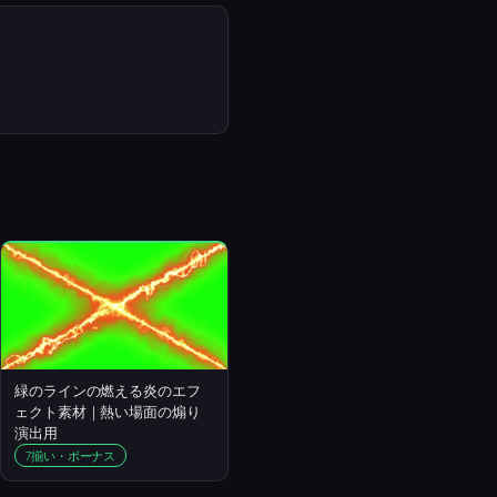
緑のラインの燃える炎のエフ
ェクト素材｜熱い場面の煽り
演出用
7揃い・ボーナス