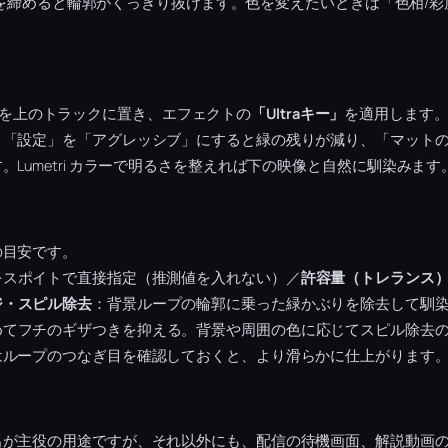
 White でマットを締めると輪郭がくっきり抜けます。色を変えたいときは「
景ループを上のトラックに置き、エフェクトの
「Ultraキー」
を適用します
。「設定」を「アグレッシブ」にすると緑の残りが減り、「マット
Lumetri カラーで明るさを整えれば下の映像と自然に馴染みます
の目安です。
をスポイトで直接指定（推測値を入れない）／
許容量（トレランス
ジ・スピル除去
：背景ループの輪郭に乗った緑かぶりを除去して馴
めてフチのギザつきを抑える。背景や周囲の色に応じてスピル除去
はループのつなぎ目を確認しておくと、より滑らかに仕上がります
出が主役の用途ですが、それ以外にも、配信の待機画面、解説動画