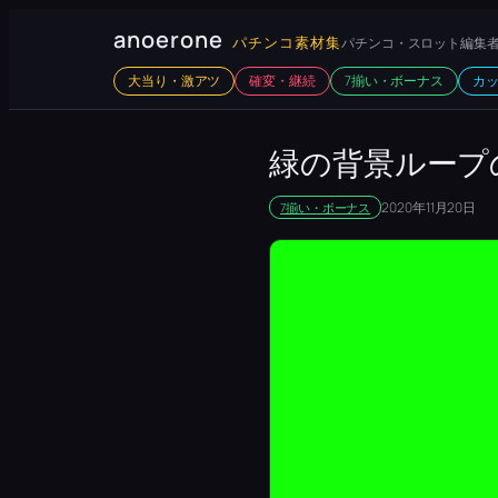
内
anoerone
パチンコ素材集
パチンコ・スロット編集者
容
大当り・激アツ
確変・継続
7揃い・ボーナス
カ
を
ス
キ
緑の背景ループ
ッ
2020年11月20日
7揃い・ボーナス
プ