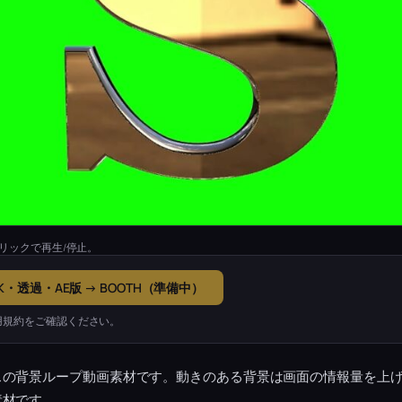
リックで再生/停止。
K・透過・AE版 → BOOTH（準備中）
用規約をご確認ください。
スの背景ループ動画素材です。動きのある背景は画面の情報量を上
素材です。