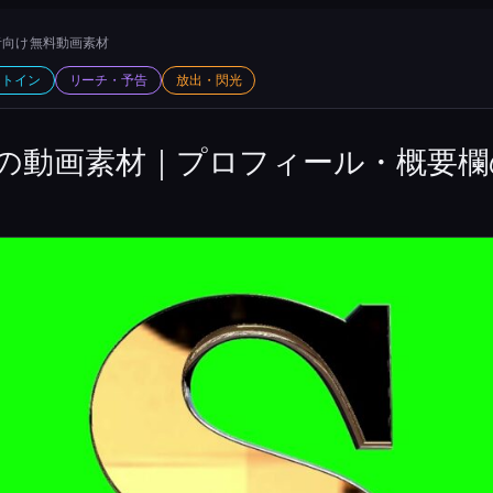
向け 無料動画素材
ットイン
リーチ・予告
放出・閃光
の動画素材｜プロフィール・概要欄