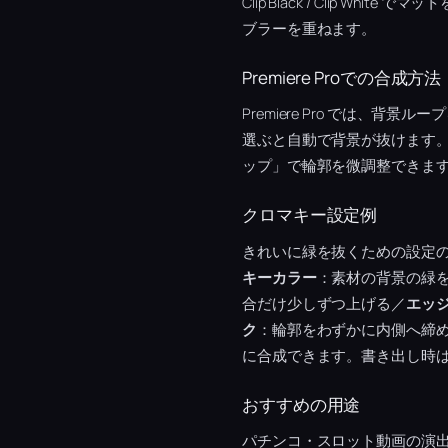
Clip Black / Clip
ブラーを重ねます。
Premiere Proでの合成方法
Premiere Pro では、背
選ぶと自動で背景が抜けます
ップ」で輪郭を微調整できます。
クロマキー設定例
きれいに緑を抜くための設定
キーカラー
：素材の背景の緑
合だけ少しずつ上げる／
エッ
ク
：輪郭をわずかに内側へ締
に合成できます。書き出し時
おすすめの用途
パチンコ・スロット動画の演