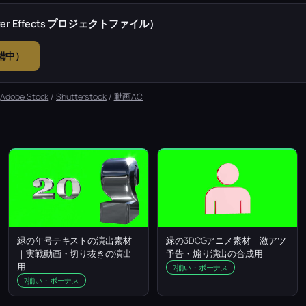
r Effects プロジェクトファイル）
準備中）
：
Adobe Stock
/
Shutterstock
/
動画AC
緑の年号テキストの演出素材
緑の3DCGアニメ素材｜激アツ
｜実戦動画・切り抜きの演出
予告・煽り演出の合成用
用
7揃い・ボーナス
7揃い・ボーナス