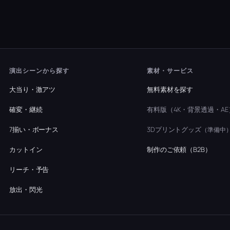
演出シーンから探す
素材・サービス
大当り・激アツ
無料素材を探す
確変・継続
有料版（4K・背景透過・AE
7揃い・ボーナス
3Dプリントグッズ
（準備中
カットイン
制作のご依頼（B2B）
リーチ・予告
放出・閃光