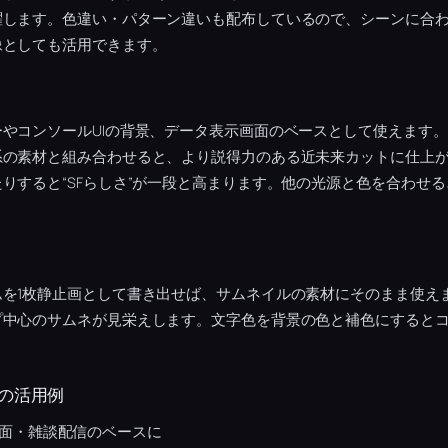
躍します。色違い・パターン違いも配布しているので、シーンに合
像としても活用できます。
やコンソールUIの背景、データ表示画面のベースとして使えます
系の素材と組み合わせると、より説得力のある近未来カットに仕上
りすると“SFらしさ”が一段と高まります。他の光源と色を合わせ
ムを1枚静止画として書き出せば、サムネイルの素材にそのまま使え
プ中心のサムネが見栄えします。文字色を背景の色と補色にすると
の活用例
面・雑談配信のベースに