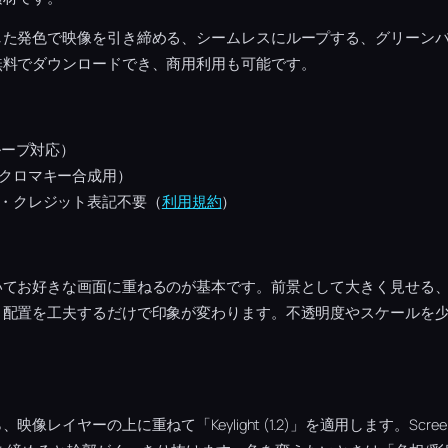
した発色で映像を引き締める、シームレスにループする、グリーン
無料でダウンロードでき、商用利用も可能です。
ループ対応）
クロマキー合成用）
・クレジット表記不要（
利用規約
）
いてお好きな画面に重ねるのが基本です。前景として大きく見せる
、配置を工夫するだけで印象が変わります。不透明度やスケールを
。
レイヤーの上に重ねて「Keylight (1.2)」を適用します。Screen