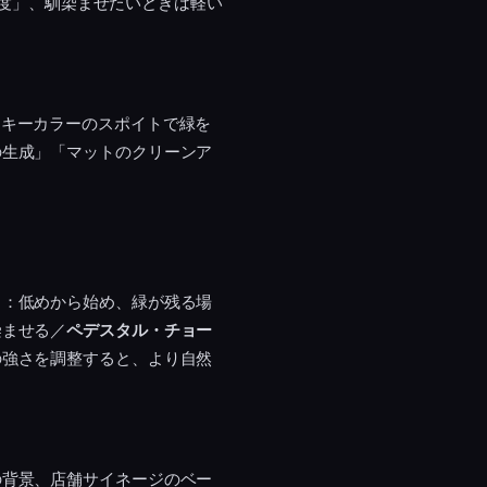
色相/彩度」、馴染ませたいときは軽い
。キーカラーのスポイトで緑を
の生成」「マットのクリーンア
。
）
：低めから始め、緑が残る場
染ませる／
ペデスタル・チョー
の強さを調整すると、より自然
。
の背景、店舗サイネージのベー