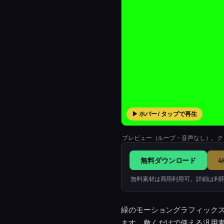
▶ ホバー / タップで再生
プレビュー（ループ・音声なし）。ク
無料ダウンロード
4
無料素材は商用利用可。詳細は利
緑のモーショングラフィック
ます。敷くだけで使える汎用