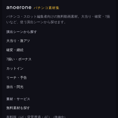
anoerone
パチンコ素材集
パチンコ・スロット編集者向けの無料動画素材。大当り・確変・7揃
いなど、使う演出シーンから探せます。
演出シーンから探す
大当り・激アツ
確変・継続
7揃い・ボーナス
カットイン
リーチ・予告
放出・閃光
素材・サービス
無料素材を探す
有料版（4K・背景透過・AE）
（準備中）