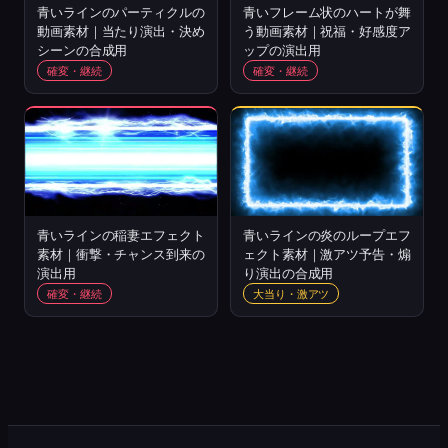
青いラインのパーティクルの
青いフレーム状のハートが舞
動画素材｜当たり演出・決め
う動画素材｜祝福・好感度ア
シーンの合成用
ップの演出用
確変・継続
確変・継続
青いラインの稲妻エフェクト
青いラインの炎のループエフ
素材｜衝撃・チャンス到来の
ェクト素材｜激アツ予告・煽
演出用
り演出の合成用
確変・継続
大当り・激アツ