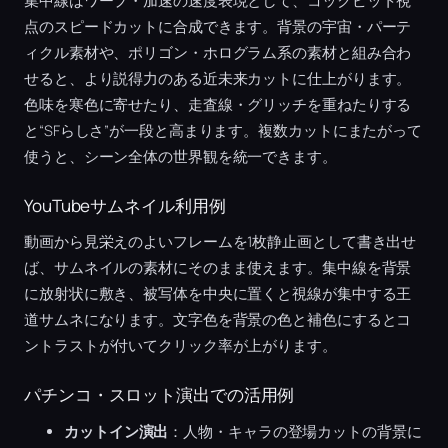
集中線はワープ・加速の速度表現として、コックピット視
点のスピードカットに合成できます。背景の宇宙・パーテ
ィクル素材や、ポリゴン・ホログラム系の素材と組み合わ
せると、より説得力のある近未来カットに仕上がります。
色味を寒色に寄せたり、走査線・グリッチを重ねたりする
と“SFらしさ”が一段と高まります。複数カットにまたがって
使うと、シーン全体の世界観を統一できます。
YouTubeサムネイル利用例
動画から見栄えのよいフレームを1枚静止画として書き出せ
ば、サムネイルの素材にそのまま使えます。集中線を背景
に放射状に敷き、被写体を中央に置くと視線が集中する王
道サムネになります。文字色を背景の色と補色にするとコ
ントラストが付いてクリック率が上がります。
パチンコ・スロット演出での活用例
カットイン演出
：人物・キャラの登場カットの背景に