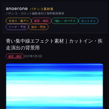
内
anoerone
パチンコ素材集
容
パチンコ・スロット編集者向け 無料動画素材
を
大当り・激アツ
確変・継続
7揃い・ボーナス
カットイン
ス
リーチ・予告
放出・閃光
キ
ッ
青い集中線エフェクト素材｜カットイン・疾
プ
走演出の背景用
2021年3月2日
確変・継続