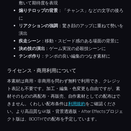
敷いて期待度を表現
煽りテロップの背景
：「チャンス」などの文字の後ろ
に
リアクションの強調
：驚き顔のアップに重ねて勢いを
演出
疾走シーン
：移動・スピード感のある場面の背景に
決め技の演出
：ゲーム実況の必殺技シーンに
テンポ作り
：テンポの良い編集のつなぎ素材に
ライセンス・商用利用について
本素材は商用・非商用を問わず無料で利用でき、クレジッ
ト表記も不要です。加工・編集・色変更も自由ですが、素
材そのものの再配布・再販売、自作素材としての配布はで
きません。くわしい配布条件は
利用規約
をご確認くださ
い。より高品質な4K版・背景透過版・After Effectsプロジェ
クト版は、BOOTHでの配布を予定しています。