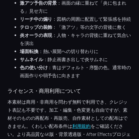
激アツ予告の背景
：画面の縁に重ねて「炎に包まれ
る」見せ方に
リーチ中の煽り
：図柄の周囲に配置して緊張感を持続
テロップの装飾
：「激アツ」等の文字の背後に敷く
炎オーラの表現
：人物・キャラの背後に重ねて気合い
を演出
場面転換
：熱い展開への切り替わりに
サムネイル
：静止画書き出しで炎サムネに
色の使い分け
：青はデフォルト・序盤の色。通常時の
画面作りや弱予告に向きます
ライセンス・商用利用について
本素材は商用・非商用を問わず無料で利用でき、クレジッ
ト表記も不要です。加工・編集・色変更も自由ですが、素
材そのものの再配布・再販売、自作素材としての配布はで
きません。くわしい配布条件は
利用規約
をご確認くださ
い。より高品質な4K版・背景透過版・After Effectsプロジェ