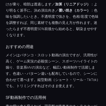
けが乗り、暗部は透過します／
加算（リニアドッジ）
：よ
り明るく派手に。決め演出向き／
覆い焼き（カラー）
：色
味を強調したいとき。不透明度で強さを、色相/彩度で色味
を調整すれば、同じ素材でも複数の見え方が作れます。迷
ったらまず不透明度50%前後から始めると、馴染ませやす
くなります。
おすすめの用途
メインはパチンコ・スロット動画の演出ですが、汎用性が
高く、ゲーム実況の必殺技シーン、スポーツハイライトの
煽り、音楽系MVの演出など、幅広い動画制作で活躍しま
す。色違い・パターン違いも配布しているので、シーンに
合わせて選べます。縦型動画（ショート・リール・TikTok）
でも、トリミングすればそのまま使えます。
SF動画制作での活用例