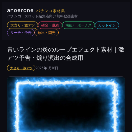
内
anoerone
パチンコ素材集
容
パチンコ・スロット編集者向け 無料動画素材
を
大当り・激アツ
確変・継続
7揃い・ボーナス
カットイン
ス
リーチ・予告
放出・閃光
キ
ッ
青いラインの炎のループエフェクト素材｜激
プ
アツ予告・煽り演出の合成用
2023年1月16日
大当り・激アツ