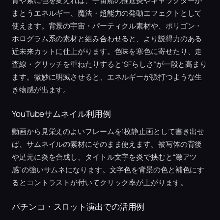
青や紫に色を変えれば、宇宙船の推進炎やキャラクターが
まとうエネルギー、魔法・超能力の発動エフェクトとして
使えます。背景の宇宙・パーティクル素材や、ポリゴン・
ホログラム系の素材と組み合わせると、より説得力のある
近未来カットに仕上がります。色味を寒色に寄せたり、走
査線・グリッチを重ねたりすると“SFらしさ”が一段と高まり
ます。微妙に明滅させると、エネルギーが脈打つような生
き物感が出ます。
YouTubeサムネイル利用例
動画から見栄えのよいフレームを1枚静止画として書き出せ
ば、サムネイルの素材にそのまま使えます。被写体の背後
や足元に炎を合成し、タイトル文字を炎で挟むと“激アツ
感”の強いサムネになります。文字色を背景の色と補色にす
るとコントラストが付いてクリック率が上がります。
パチンコ・スロット演出での活用例