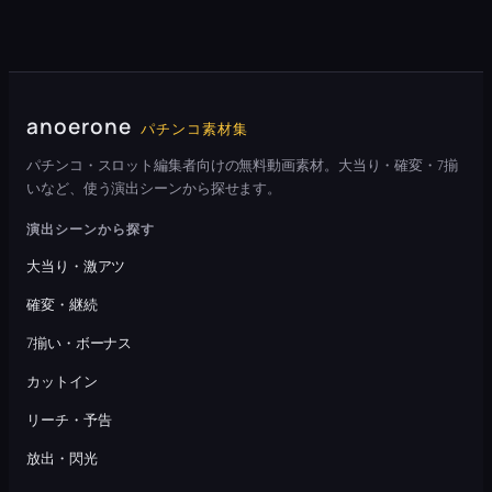
anoerone
パチンコ素材集
パチンコ・スロット編集者向けの無料動画素材。大当り・確変・7揃
いなど、使う演出シーンから探せます。
演出シーンから探す
大当り・激アツ
確変・継続
7揃い・ボーナス
カットイン
リーチ・予告
放出・閃光