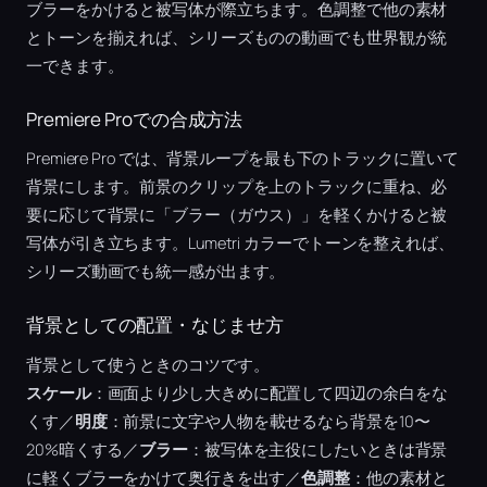
ブラーをかけると被写体が際立ちます。色調整で他の素材
とトーンを揃えれば、シリーズものの動画でも世界観が統
一できます。
Premiere Proでの合成方法
Premiere Pro では、背景ループを最も下のトラックに置いて
背景にします。前景のクリップを上のトラックに重ね、必
要に応じて背景に「ブラー（ガウス）」を軽くかけると被
写体が引き立ちます。Lumetri カラーでトーンを整えれば、
シリーズ動画でも統一感が出ます。
背景としての配置・なじませ方
背景として使うときのコツです。
スケール
：画面より少し大きめに配置して四辺の余白をな
くす／
明度
：前景に文字や人物を載せるなら背景を10〜
20%暗くする／
ブラー
：被写体を主役にしたいときは背景
に軽くブラーをかけて奥行きを出す／
色調整
：他の素材と