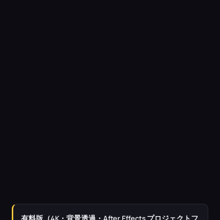
有料版（4K・背景透過・After Effects プロジェクトフ