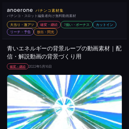
内
anoerone
パチンコ素材集
容
パチンコ・スロット編集者向け 無料動画素材
を
大当り・激アツ
確変・継続
7揃い・ボーナス
カットイン
ス
リーチ・予告
放出・閃光
キ
ッ
青いエネルギーの背景ループの動画素材｜配
プ
信・解説動画の背景づくり用
2022年5月16日
確変・継続