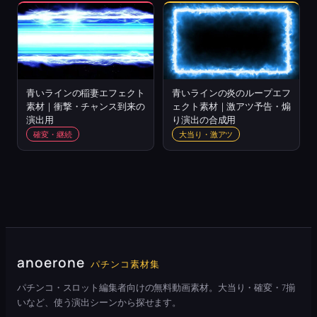
青いラインの稲妻エフェクト
青いラインの炎のループエフ
素材｜衝撃・チャンス到来の
ェクト素材｜激アツ予告・煽
演出用
り演出の合成用
確変・継続
大当り・激アツ
anoerone
パチンコ素材集
パチンコ・スロット編集者向けの無料動画素材。大当り・確変・7揃
いなど、使う演出シーンから探せます。