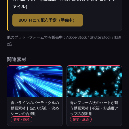
ァイル）
BOOTH にて配布予定（準備中）
他のプラットフォームでも販売中：
Adobe Stock
/
Shutterstock
/
動画
AC
関連素材
青いラインのパーティクルの
青いフレーム状のハートが舞
動画素材｜当たり演出・決め
う動画素材｜祝福・好感度ア
シーンの合成用
ップの演出用
確変・継続
確変・継続