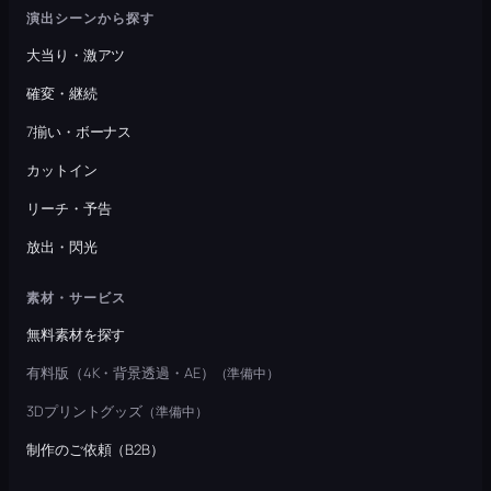
演出シーンから探す
大当り・激アツ
確変・継続
7揃い・ボーナス
カットイン
リーチ・予告
放出・閃光
素材・サービス
無料素材を探す
有料版（4K・背景透過・AE）
（準備中）
3Dプリントグッズ
（準備中）
制作のご依頼（B2B）