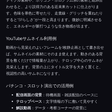
ティクル素材や、ポリゴン・ホログラム系の素材と組み合
わせると、より説得力のある近未来カットに仕上がりま
す。色味を寒色に寄せたり、走査線・グリッチを重ねたり
すると“SFらしさ”が一段と高まります。微妙に明滅させる
と、エネルギーが脈打つような生き物感が出ます。
YouTubeサムネイル利用例
動画から見栄えのよいフレームを1枚静止画として書き出せ
ば、サムネイルの素材にそのまま使えます。動きのある背
景を敷くだけで情報量が上がり、テロップ中心のサムネが
見栄えします。背景の上にタイトル文字を大きく置くと、
視認性の高いサムネになります。
パチンコ・スロット演出での活用例
配信画面の背景
：待機画面・雑談配信のベースに
テロップベース
：文字情報の下に敷いて見やすく
解説動画
：データ・考察コーナーの背景に