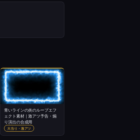
青いラインの炎のループエフ
ェクト素材｜激アツ予告・煽
り演出の合成用
大当り・激アツ