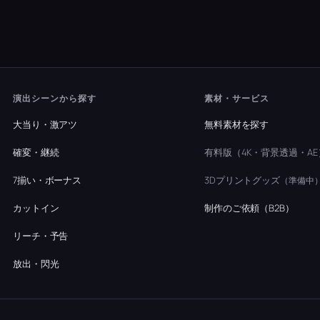
演出シーンから探す
素材・サービス
大当り・激アツ
無料素材を探す
確変・継続
有料版（4K・背景透過・AE
7揃い・ボーナス
3Dプリントグッズ
（準備中
カットイン
制作のご依頼（B2B）
リーチ・予告
放出・閃光