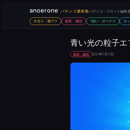
内
anoerone
パチンコ素材集
パチンコ・スロット編集者
容
大当り・激アツ
確変・継続
7揃い・ボーナス
カ
を
ス
キ
青い光の粒子エ
ッ
2021年7月17日
確変・継続
プ