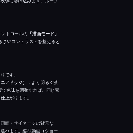
が映像に溶け込みます。ループ
トコントロールの
「描画モード」
明るさやコントラストを整えると
おりです。
リニアドッジ）
：より明るく派
度で色味を調整すれば、同じ素
に仕上がります。
信画面・サイネージの背景な
て選べます。縦型動画（ショー