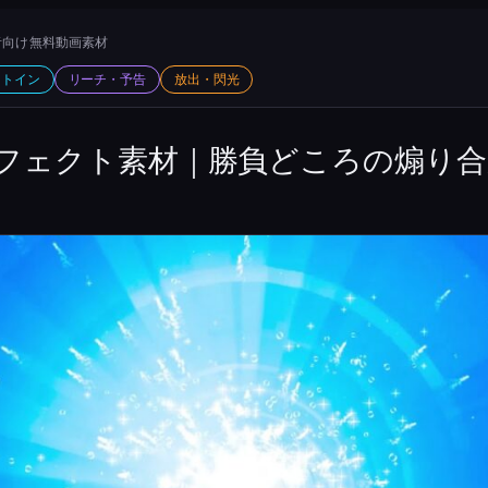
向け 無料動画素材
ットイン
リーチ・予告
放出・閃光
フェクト素材｜勝負どころの煽り合