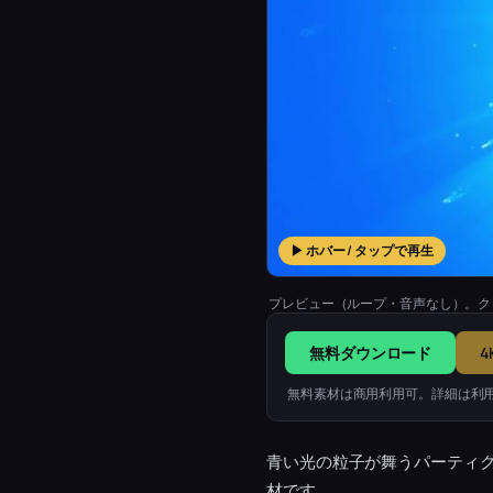
▶ ホバー / タップで再生
プレビュー（ループ・音声なし）。ク
無料ダウンロード
4
無料素材は商用利用可。詳細は利
青い光の粒子が舞うパーティ
材です。