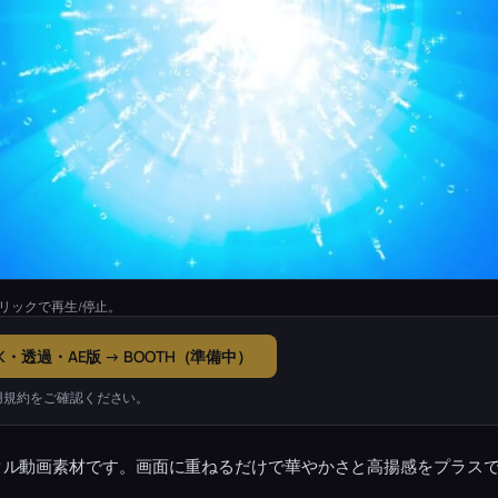
リックで再生/停止。
K・透過・AE版 → BOOTH（準備中）
用規約をご確認ください。
クル動画素材です。画面に重ねるだけで華やかさと高揚感をプラス