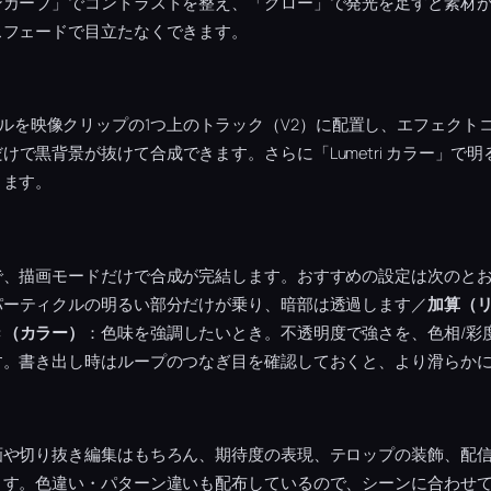
ンカーブ」でコントラストを整え、「グロー」で発光を足すと素材
スフェードで目立たなくできます。
パーティクルを映像クリップの1つ上のトラック（V2）に配置し、エフェク
けで黒背景が抜けて合成できます。さらに「Lumetri カラー」で
ります。
で、描画モードだけで合成が完結します。おすすめの設定は次のと
パーティクルの明るい部分だけが乗り、暗部は透過します／
加算（
き（カラー）
：色味を強調したいとき。不透明度で強さを、色相/彩
す。書き出し時はループのつなぎ目を確認しておくと、より滑らか
画や切り抜き編集はもちろん、期待度の表現、テロップの装飾、配
ます。色違い・パターン違いも配布しているので、シーンに合わせ