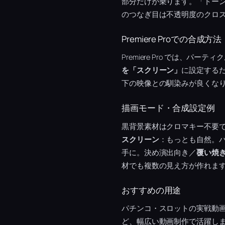
部分だけが乗ります。「トー
のつなぎ目は不透明度のクロ
Premiere Proでの合成方法
Premiere Pro では、
を「スクリーン」
に設定するだ
下の映像との馴染みが良くな
描画モード・合成設定例
黒背景素材はクロマキー不要
スクリーン
：もっとも自然。
手に。決め演出向き／
覆い焼
材でも複数の見え方が作れま
おすすめの用途
パチンコ・スロットの実戦動
ど、幅広い動画制作で活躍し