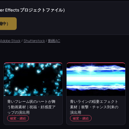
r Effects プロジェクトファイル）
準備中）
：
Adobe Stock
/
Shutterstock
/
動画AC
青いフレーム状のハートが舞
青いラインの稲妻エフェクト
う動画素材｜祝福・好感度ア
素材｜衝撃・チャンス到来の
ップの演出用
演出用
確変・継続
確変・継続