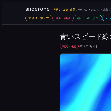
内
anoerone
パチンコ素材集
パチンコ・スロット編集者
容
大当り・激アツ
確変・継続
7揃い・ボーナス
カ
を
ス
キ
青いスピード線
ッ
2022年7月7日
確変・継続
プ