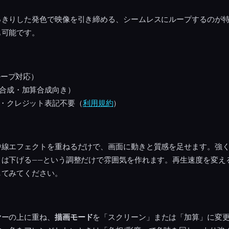
っきりした発色で映像を引き締める、シームレスにループするのが
も可能です。
ループ対応）
合成・加算合成向き）
・クレジット表記不要（
利用規約
）
中線エフェクトを重ねるだけで、画面に動きと質感を足せます。強
きは下げる——という調整だけで雰囲気を作れます。再生速度を変え
してみてください。
ヤーの上に重ね、
描画モード
を「スクリーン」または「加算」に変