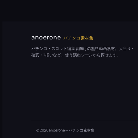
anoerone
パチンコ素材集
パチンコ・スロット編集者向けの無料動画素材。大当り・
確変・7揃いなど、使う演出シーンから探せます。
© 2026 anoerone — パチンコ素材集