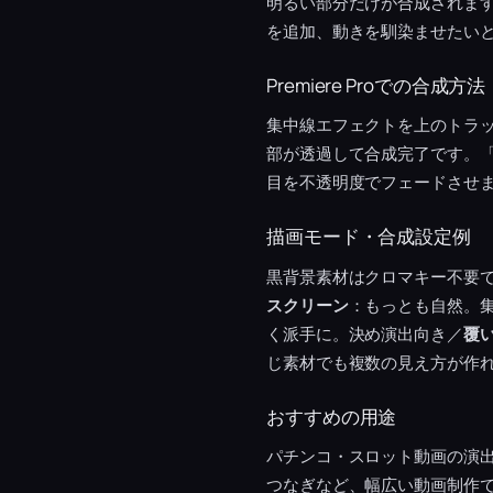
明るい部分だけが合成されま
を追加、動きを馴染ませたい
Premiere Proでの合成方法
集中線エフェクトを上のトラ
部が透過して合成完了です。「
目を不透明度でフェードさせ
描画モード・合成設定例
黒背景素材はクロマキー不要
スクリーン
：もっとも自然。
く派手に。決め演出向き／
覆
じ素材でも複数の見え方が作
おすすめの用途
パチンコ・スロット動画の演
つなぎなど、幅広い動画制作