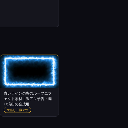
青いラインの炎のループエフ
ェクト素材｜激アツ予告・煽
り演出の合成用
大当り・激アツ