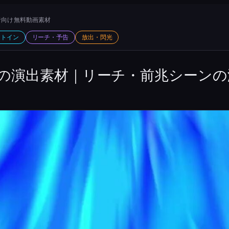
向け 無料動画素材
ットイン
リーチ・予告
放出・閃光
の演出素材｜リーチ・前兆シーンの