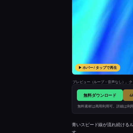
▶ ホバー / タップで再生
プレビュー（ループ・音声なし）。ク
無料ダウンロード
4
無料素材は商用利用可。詳細は利
青いスピード線が流れ続ける
す。