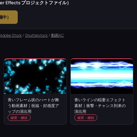
r Effects プロジェクトファイル）
準備中）
：
Adobe Stock
/
Shutterstock
/
動画AC
青いフレーム状のハートが舞
青いラインの稲妻エフェクト
う動画素材｜祝福・好感度ア
素材｜衝撃・チャンス到来の
ップの演出用
演出用
確変・継続
確変・継続