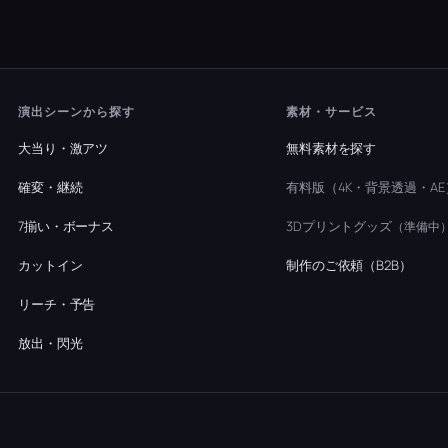
演出シーンから探す
素材・サービス
大当り・激アツ
無料素材を探す
確変・継続
有料版（4K・背景透過・AE
7揃い・ボーナス
3Dプリントグッズ
（準備中
カットイン
制作のご依頼（B2B）
リーチ・予告
放出・閃光