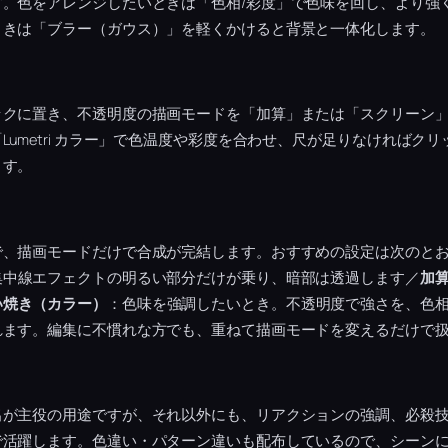
す。色をアレンジしたいときは「色相/彩度」で色味を回し、より強
ときは「ブラー（ガウス）」を軽くかけると背景と一体化します。
ックに置き、不透明度の描画モードを「加算」または「スクリーン
Lumetri カラー」で色温度や彩度を合わせ、尺が足りなければク
ます。
で、描画モードだけで合成が完結します。おすすめの設定は次のと
集中線エフェクトの明るい部分だけが乗り、暗部は透過します／
加
い焼き（カラー）
：色味を強調したいとき。不透明度で強さを、色相
れます。編集に不慣れな方でも、重ねて描画モードを変えるだけで
出が主役の用途ですが、それ以外にも、リアクションの強調、必殺
で活躍します。色違い・パターン違いも配布しているので、シーン