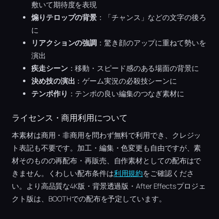
敷いて期待度を表現
煽りテロップの背景
：「チャンス」などの文字の後ろ
に
リアクションの強調
：驚き顔のアップに重ねて勢いを
演出
疾走シーン
：移動・スピード感のある場面の背景に
決め技の演出
：ゲーム実況の必殺技シーンに
テンポ作り
：テンポの良い編集のつなぎ素材に
ライセンス・商用利用について
本素材は商用・非商用を問わず無料で利用でき、クレジッ
ト表記も不要です。加工・編集・色変更も自由ですが、素
材そのものの再配布・再販売、自作素材としての配布はで
きません。くわしい配布条件は
利用規約
をご確認くださ
い。より高品質な4K版・背景透過版・After Effectsプロジェ
クト版は、BOOTHでの配布を予定しています。