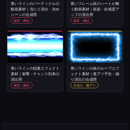
青いラインのパーティクルの
青いフレーム状のハートが舞
動画素材｜当たり演出・決め
う動画素材｜祝福・好感度ア
シーンの合成用
ップの演出用
確変・継続
確変・継続
青いラインの稲妻エフェクト
青いラインの炎のループエフ
素材｜衝撃・チャンス到来の
ェクト素材｜激アツ予告・煽
演出用
り演出の合成用
確変・継続
大当り・激アツ