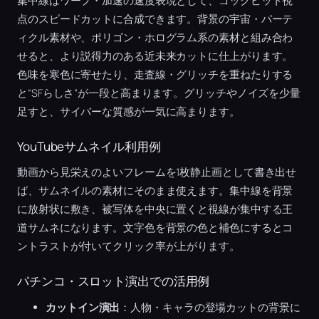
集中線はワープ・加速の速度表現として、コックピット視
点のスピードカットに合成できます。背景の宇宙・パーテ
ィクル素材や、ポリゴン・ホログラム系の素材と組み合わ
せると、より説得力のある近未来カットに仕上がります。
色味を寒色に寄せたり、走査線・グリッチを重ねたりする
と“SFらしさ”が一段と高まります。グリッチやノイズを少量
足すと、サイバーな質感が一気に高まります。
YouTubeサムネイル利用例
動画から見栄えのよいフレームを1枚静止画として書き出せ
ば、サムネイルの素材にそのまま使えます。集中線を背景
に放射状に敷き、被写体を中央に置くと視線が集中する王
道サムネになります。文字色を背景の色と補色にするとコ
ントラストが付いてクリック率が上がります。
パチンコ・スロット演出での活用例
カットイン演出
：人物・キャラの登場カットの背景に