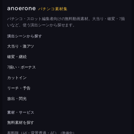
anoerone
パチンコ素材集
パチンコ・スロット編集者向けの無料動画素材。大当り・確変・7揃
いなど、使う演出シーンから探せます。
演出シーンから探す
大当り・激アツ
確変・継続
7揃い・ボーナス
カットイン
リーチ・予告
放出・閃光
素材・サービス
無料素材を探す
有料版（4K・背景透過・AE）
（準備中）