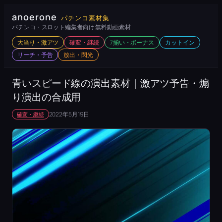
内
anoerone
パチンコ素材集
容
パチンコ・スロット編集者向け 無料動画素材
を
大当り・激アツ
確変・継続
7揃い・ボーナス
カットイン
ス
リーチ・予告
放出・閃光
キ
ッ
青いスピード線の演出素材｜激アツ予告・煽
プ
り演出の合成用
2022年5月19日
確変・継続