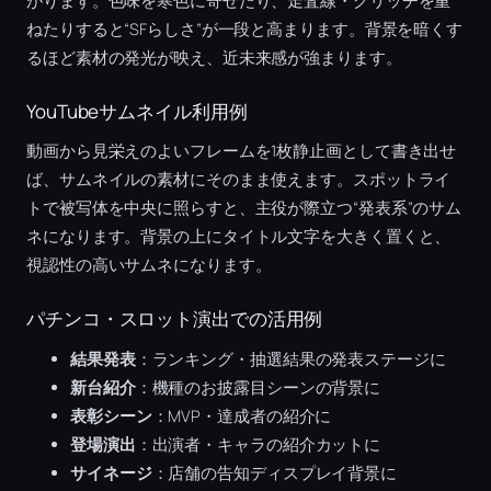
がります。色味を寒色に寄せたり、走査線・グリッチを重
ねたりすると“SFらしさ”が一段と高まります。背景を暗くす
るほど素材の発光が映え、近未来感が強まります。
YouTubeサムネイル利用例
動画から見栄えのよいフレームを1枚静止画として書き出せ
ば、サムネイルの素材にそのまま使えます。スポットライ
トで被写体を中央に照らすと、主役が際立つ“発表系”のサム
ネになります。背景の上にタイトル文字を大きく置くと、
視認性の高いサムネになります。
パチンコ・スロット演出での活用例
結果発表
：ランキング・抽選結果の発表ステージに
新台紹介
：機種のお披露目シーンの背景に
表彰シーン
：MVP・達成者の紹介に
登場演出
：出演者・キャラの紹介カットに
サイネージ
：店舗の告知ディスプレイ背景に