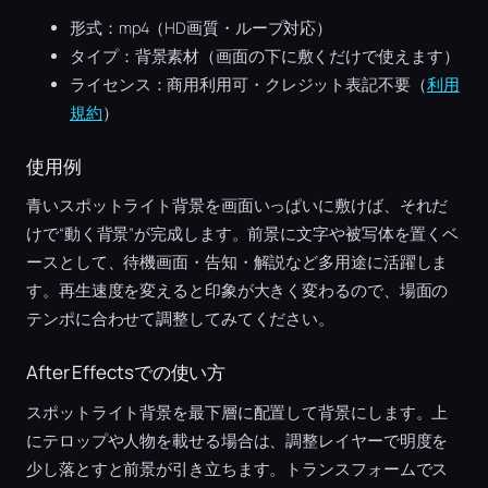
形式：mp4（HD画質・ループ対応）
タイプ：背景素材（画面の下に敷くだけで使えます）
ライセンス：商用利用可・クレジット表記不要（
利用
規約
）
使用例
青いスポットライト背景を画面いっぱいに敷けば、それだ
けで“動く背景”が完成します。前景に文字や被写体を置くベ
ースとして、待機画面・告知・解説など多用途に活躍しま
す。再生速度を変えると印象が大きく変わるので、場面の
テンポに合わせて調整してみてください。
After Effectsでの使い方
スポットライト背景を最下層に配置して背景にします。上
にテロップや人物を載せる場合は、調整レイヤーで明度を
少し落とすと前景が引き立ちます。トランスフォームでス