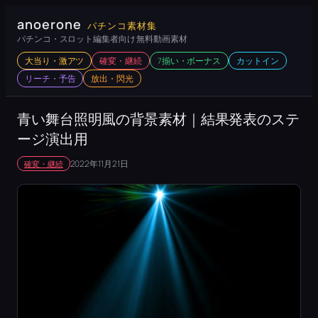
内
anoerone
パチンコ素材集
容
パチンコ・スロット編集者向け 無料動画素材
を
大当り・激アツ
確変・継続
7揃い・ボーナス
カットイン
ス
リーチ・予告
放出・閃光
キ
ッ
青い舞台照明風の背景素材｜結果発表のステ
プ
ージ演出用
2022年11月21日
確変・継続