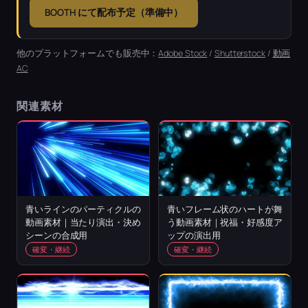
BOOTH にて配布予定（準備中）
他のプラットフォームでも販売中：
Adobe Stock
/
Shutterstock
/
動画
AC
関連素材
青いラインのパーティクルの
青いフレーム状のハートが舞
動画素材｜当たり演出・決め
う動画素材｜祝福・好感度ア
シーンの合成用
ップの演出用
確変・継続
確変・継続