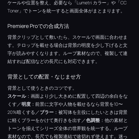
ケールや位置を整え、必要なら「Lumetri カラー」や「CC
Toner」でトーンを統一すると画面全体がまとまります。
Premiere Proでの合成方法
背景クリップとして敷いたら、スケールで画面に合わせま
す。テロップを載せる場合は背景の明度を少し下げると文
字が読みやすくなります。ループ素材なので、複製して連
結すれば配信などの長尺にも対応できます。
背景としての配置・なじませ方
背景として使うときのコツです。
スケール
：画面より少し大きめに配置して四辺の余白をな
くす／
明度
：前景に文字や人物を載せるなら背景を10〜
20%暗くする／
ブラー
：被写体を主役にしたいときは背景
に軽くブラーをかけて奥行きを出す／
色調整
：他の素材と
トーンを揃えてシリーズ全体の世界観を統一する。ループ
素材なので、長尺でも複製連結で途切れず使えます。迷っ