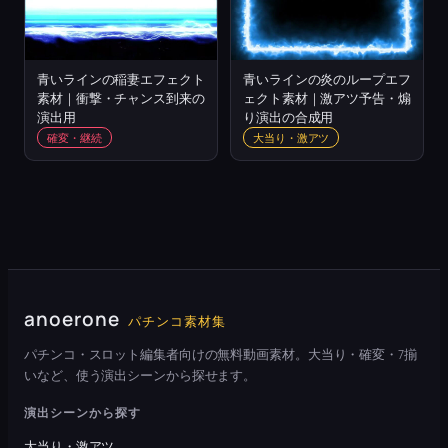
青いラインの稲妻エフェクト
青いラインの炎のループエフ
素材｜衝撃・チャンス到来の
ェクト素材｜激アツ予告・煽
演出用
り演出の合成用
確変・継続
大当り・激アツ
anoerone
パチンコ素材集
パチンコ・スロット編集者向けの無料動画素材。大当り・確変・7揃
いなど、使う演出シーンから探せます。
演出シーンから探す
大当り・激アツ